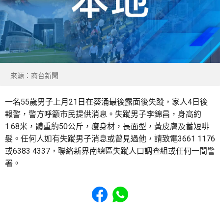
來源：商台新聞
一名55歲男子上月21日在葵涌最後露面後失蹤，家人4日後
報警，警方呼籲市民提供消息。失蹤男子李錦昌，身高約
1.68米，體重約50公斤，瘦身材，長面型，黃皮膚及蓄短啡
髮。任何人如有失蹤男子消息或曾見過他，請致電3661 1176
或6383 4337，聯絡新界南總區失蹤人口調查組或任何一間警
署。
Share to Facebook
Share to WhatsApp