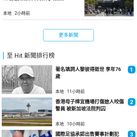
本地
2小時前
更多新聞
至 Hit 新聞排行榜
著名填詞人黎彼得逝世 享年76
1
歲
本地
11小時前
香港母子樟宜機場打傷途人咬傷
2
警員 被新加坡法院判囚
本地
10小時前
國際足協承認出售賽事計劃犯
3