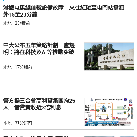
港鐵屯馬綫信號設備故障 來往紅磡至屯門站需額
外15至20分鐘
本地
2分鐘前
中大公布五年策略計劃 盧煜
明：將在科技及AI等推動突破
本地
17分鐘前
警方搗三合會高利貸集團拘25
人 借貸實收近3倍利息
本地
31分鐘前