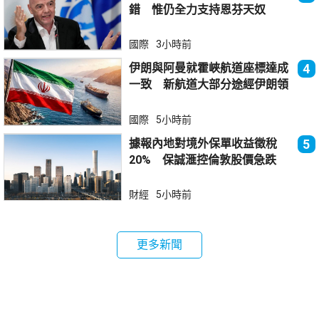
錯 惟仍全力支持恩芬天奴
國際
3小時前
伊朗與阿曼就霍峽航道座標達成
4
一致 新航道大部分途經伊朗領
海
國際
5小時前
據報內地對境外保單收益徵稅
5
20% 保誠滙控倫敦股價急跌
財經
5小時前
更多新聞