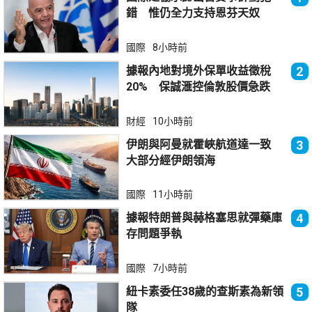
錯 惟仍全力支持恩芬天奴
國際
8小時前
據報內地對境外保單收益徵稅
2
20% 保誠滙控倫敦股價急跌
財經
10小時前
伊朗與阿曼就霍峽航道達一致
3
大部分經伊朗領海
國際
11小時前
據報特朗普與赫格塞思就彈藥庫
4
存問題爭執
國際
7小時前
紐卡素委任38歲的查斯素為新領
5
隊