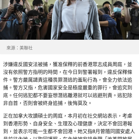
來源：美聯社
涉嫌違反國安法被捕，獲准保釋的前香港眾志成員周庭，並
沒有依照警方指明的時間，在今日到警署報到，違反保釋條
件。警方嚴厲譴責這種畏罪潛逃的羞恥行為，會全力依法追
捕。警方又指，危害國家安全是極度嚴重的罪行，會追究到
底。任何逃犯都不要妄想潛逃離港就可以逃避刑責。逃犯除
非自首，否則會被終身追捕，後悔莫及。
正在加拿大攻讀碩士的周庭，本月初在社交網站表示，考慮
到香港形勢、自身安全、生理及心理健康，決定不會回港報
到，並表示可能一生都不會回港。她又指8月曾隨同國安處人