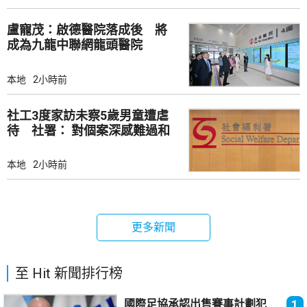
盧寵茂：啟德醫院落成後 將
成為九龍中聯網龍頭醫院
本地
2小時前
社工3度家訪未察5歲男童遭虐
待 社署： 對個案深感難過和
痛心
本地
2小時前
更多新聞
至 Hit 新聞排行榜
國際足協承認出售賽事計劃犯
1