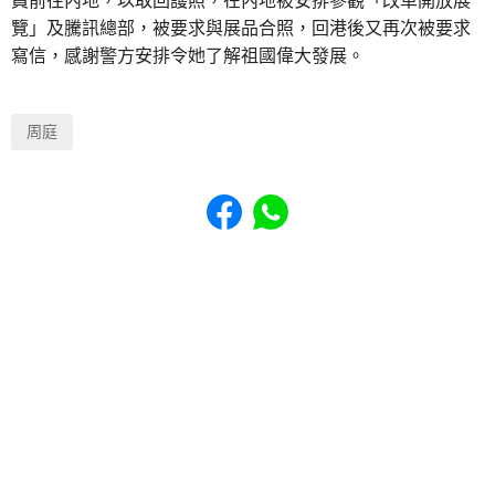
員前往內地，以取回護照，在內地被安排參觀「改革開放展
覽」及騰訊總部，被要求與展品合照，回港後又再次被要求
寫信，感謝警方安排令她了解祖國偉大發展。
周庭
Share to Facebook
Share to WhatsApp