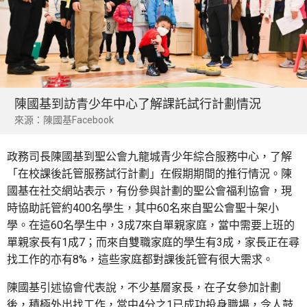
陳國基到訪青少年中心了解課託試行計劃情況
來源：陳國基Facebook
政務司長陳國基到聖公會九龍城青少年綜合服務中心，了解
「在校課後託管服務試行計劃」在假期期間的推行情況。陳
國基在社交網站表示，有份參與計劃的聖公會福利協會，現
時協助託管約400名學生，其中60名來自聖公會聖十架小
學。在這60名學生中，3成7來自單親家庭，當中需要上班的
單親家長有1成7；而來自雙職家庭的學生有3成，家長正在尋
找工作的亦有8%，這些家庭都對課後託管有很大需求。
陳國基引述協會代表說，不少基層家長，在子女參加計劃
後，積極外出找工作，當中4分之1已成功投身職場，令人鼓