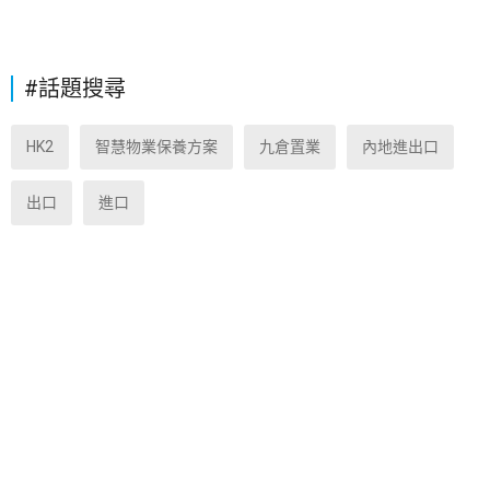
#話題搜尋
HK2
智慧物業保養方案
九倉置業
內地進出口
出口
進口