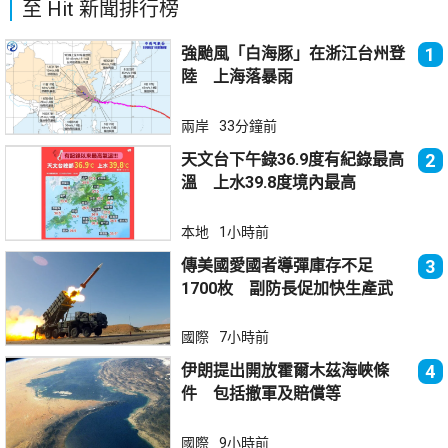
至 Hit 新聞排行榜
強颱風「白海豚」在浙江台州登
1
陸 上海落暴雨
兩岸
33分鐘前
天文台下午錄36.9度有紀錄最高
2
溫 上水39.8度境內最高
本地
1小時前
傳美國愛國者導彈庫存不足
3
1700枚 副防長促加快生產武
器
國際
7小時前
伊朗提出開放霍爾木茲海峽條
4
件 包括撤軍及賠償等
國際
9小時前