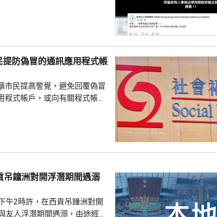
散步，回家後狗隻抽筋、肚瀉不
隻送往寵物診所，狗隻其後死
絡交由漁護署化驗。 警方表
查，案件暫時列作雜項處理，案
警區特遣隊跟進，暫時未有人被
民提防偽冒的通訊應用程式帳
籲市民提高警覺，避免回覆偽冒
用程式帳戶，或向有關程式帳戶
社署服
誘騙市民回覆其短訊或點擊短訊
，以盗取市民的個人資料。社署
式帳戶沒有任何關係，已將事件
西貢吊鐘洲對開浮潛期間遇溺
子下午2時許，在西貢吊鐘洲對開
，與友人浮潛期間遇溺，由途經船