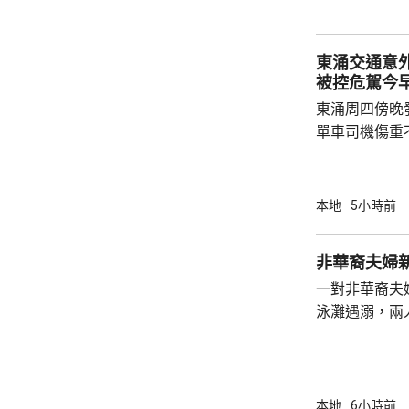
東涌交通意
被控危駕今
東涌周四傍晚
單車司機傷重
司機危險駕駛
裁判法院提堂。 事發在周四傍晚6時許
龍運巴士沿東
本地
5小時前
山公路出口時
單車攝入巴士
非華裔夫婦
身體多處受傷
一對非華裔夫
周五早上8時
泳灘遇溺，兩人昏迷
許接報有人遇
分別由途人及
本地
6小時前