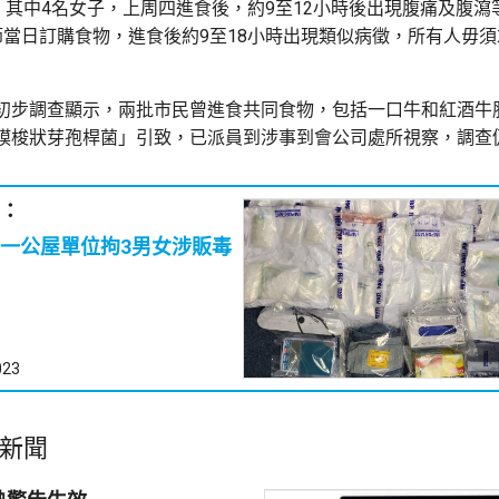
歲，其中4名女子，上周四進食後，約9至12小時後出現腹痛及腹瀉
節當日訂購食物，進食後約9至18小時出現類似病徵，所有人毋
初步調查顯示，兩批市民曾進食共同食物，包括一口牛和紅酒牛
膜梭狀芽孢桿菌」引致，已派員到涉事到會公司處所視察，調查
：
一公屋單位拘3男女涉販毒
023
新聞