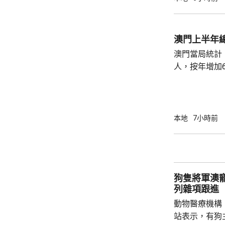
澳門上半年總
澳門當局統計，
人，按年增加6
37.1萬人。
52%；死亡人
瘤、循環系統疾病
方面，上半年
本地
7小時前
1466人，按
471人，按年
狗隻將軍澳
列雜項跟進
動物醫療機構
站表示，有狗