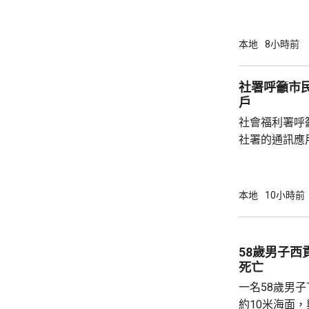
道的寵物公園
適，狗主將狗
亡，狗主事後聯
本地
8小時前
示，經初步調
件交由將軍澳
社署呼籲市
捕。
戶
社會福利署呼
社署的通訊應
提供個人資料。 偽冒程式帳戶訛稱代表
務中心，企圖
內的不明連結
本地
10小時前
強調與有關程
交警方跟進。
58歲男子
死亡
一名58歲男
約10米海面