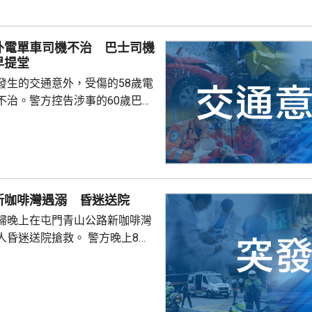
外電單車司機不治 巴士司機
早提堂
發生的交通意外，受傷的58歲電
不治。警方控告涉事的60歲巴士
導致他人死亡，案件今早在屯門
。一輛
涌東交匯處行駛，去到近北大嶼
，懷疑切線撞到一架電單車。電
車頭，推行約20米。電單車司機
新咖啡灣遇溺 昏迷送院
，昏迷送往北大嶼山醫院，延至
婦晚上在屯門青山公路新咖啡灣
許證實死亡。
送院搶救。 警方晚上8時
溺。兩名年齡20及23歲的事主，
消防救起，昏迷送往屯門醫院。