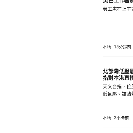
黃色工作暑
勞工處在上午
本地
18分鐘前
北部灣低壓
指對本港直
天文台指，位
低氣壓。該熱
日橫過海南島
離，對本港直
採取靠近廣東
本地
3小時前
戒備信號的機
帶低氣壓的強