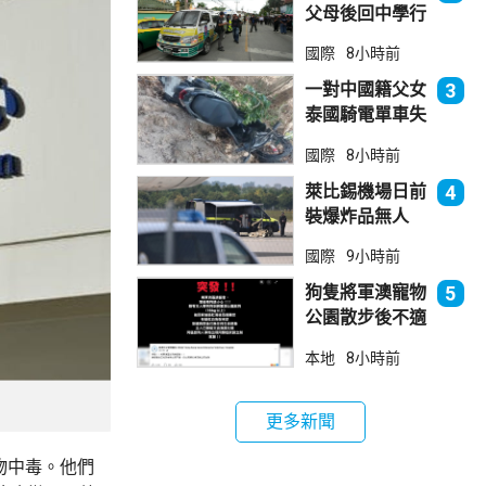
父母後回中學行
兇 累計最少8
國際
8小時前
死23傷
一對中國籍父女
3
泰國騎電單車失
控墮崖 1死1
國際
8小時前
傷
萊比錫機場日前
4
裝爆炸品無人
機 由一名司機
國際
9小時前
發現再踢落
狗隻將軍澳寵物
5
公園散步後不適
死亡 警列雜項
本地
8小時前
跟進
更多新聞
食物中毒。他們