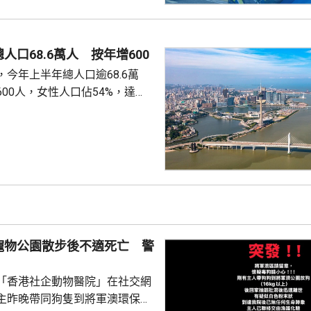
人口68.6萬人 按年增600
今年上半年總人口逾68.6萬
00人，女性人口佔54%，達
新生嬰兒有1340名，男嬰佔逾
數1329人，首3位死因分別是腫
和呼吸系統疾病。 人口流動
從內地持單程證的新來澳人士有
年少150人；新批給准許居留人士
少逾420人。
寵物公園散步後不適死亡 警
「香港社企動物醫院」在社交網
主昨晚帶同狗隻到將軍澳環保大