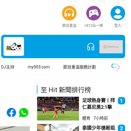
節目重溫
1872玩一陣
登入
搜尋
DJ主持
my903.com
節目重溫服務計劃
至 Hit 新聞排行榜
足球熱身賽丨拜
1
仁慕尼黑2:1擊
Share to Facebook
Share to WhatsApp
敗阿士東維拉
體育
7小時前
泰國少年槍殺祖
2