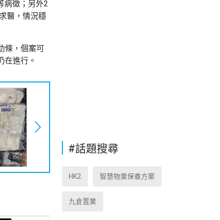
等病徵；另外2
須求醫，情況穩
肋條，個案可
仍在進行。
#話題搜尋
HK2
智慧物業保養方案
九倉置業