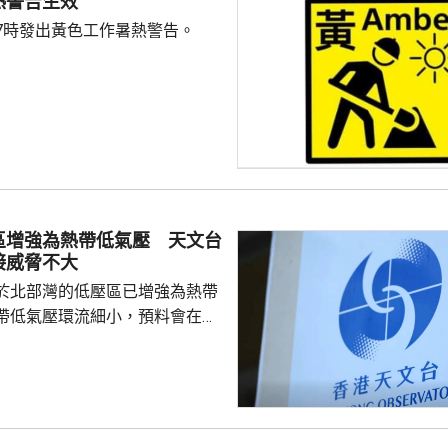
熱警告生效
7時發出黃色工作暑熱警告。
區增強為熱帶低氣壓 天文台
接威脅不大
於北部灣的低壓區已增強為熱帶
帶低氣壓環流細小，預料會在今
並逐漸減弱，與香港保持相當距
接威脅不大。除非該熱帶低氣壓
沿岸的路徑，否則需要發出一號
會頗低。天文台會密切監察該熱
度及動向。