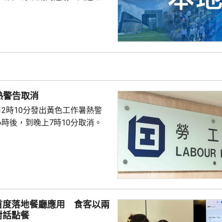
西貢水警基地，再由救護車送將
，其後證實死亡，死因有待驗屍
熱警告取消
12時10分發出黃色工作暑熱警
小時後，到晚上7時10分取消。
首度落地餐廳應用 食客以兩
對話點餐