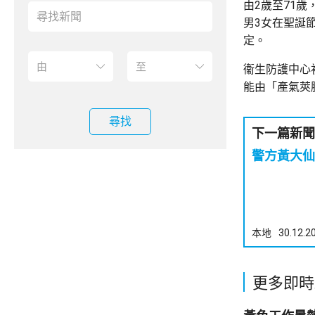
由2歲至71
男3女在聖誕
定。
衞生防護中心
能由「產氣莢
尋找
下一篇新聞
警方黃大仙
本地
30.12.2
更多即時