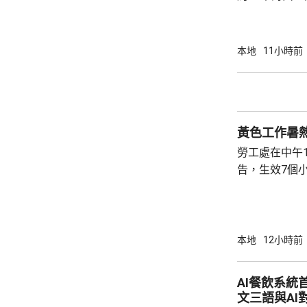
家救起，送到
軍澳醫院搶救
確定。
本地
11小時前
黃色工作暑
勞工處在中午
告，生效7個
本地
12小時前
AI餐飲系統
文三語與AI