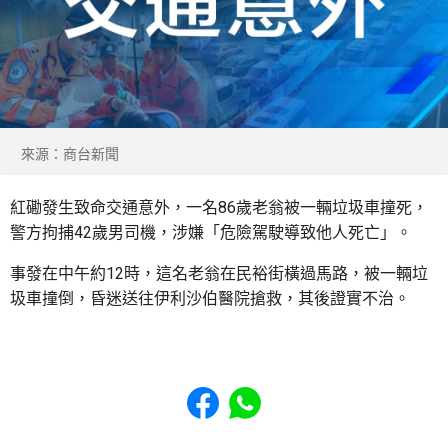
來源：商台新聞
紅磡發生致命交通意外，一名86歲老翁被一輛垃圾車撞死，
警方拘捕42歲男司機，涉嫌「危險駕駛導致他人死亡」。
事發在中午約12時，這名老翁在民裕街橫過馬路，被一輛垃
圾車撞倒，昏迷送往伊利沙伯醫院搶救，其後證實不治。
Share to Facebook
Share to WhatsApp