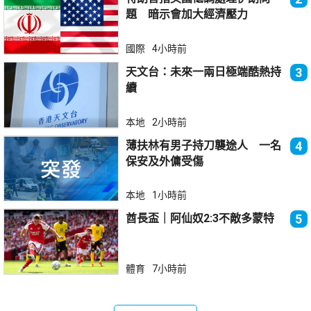
題 暗示會加大經濟壓力
國際
4小時前
天文台：未來一兩日極端酷熱持
3
續
本地
2小時前
薄扶林有男子持刀襲途人 一名
4
保安及外傭受傷
本地
1小時前
酋長盃｜阿仙奴2:3不敵多蒙特
5
體育
7小時前