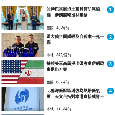
沙特巴基斯坦土耳其簽防務協
1
議 伊朗籲穆斯林團結
國際
4小時前
黃大仙企圖謀殺及自殺案一死一
2
傷
本地
34分鐘前
據報美軍高層提出須考慮伊朗戰
3
事退出方案
國際
8小時前
北部灣低壓區增強為熱帶低氣
4
壓 天文台指對本港直接威脅不
大
本地
11小時前