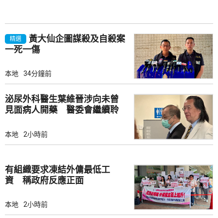
黃大仙企圖謀殺及自殺案
精選
一死一傷
本地
34分鐘前
泌尿外科醫生葉維晉涉向未曾
見面病人開藥 醫委會繼續聆
訊
本地
2小時前
有組織要求凍結外傭最低工
資 稱政府反應正面
本地
2小時前