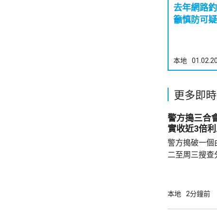
去年網路釣
籲慎防可疑
本地
01.02.2
更多即時
警方搗三合
實收近3倍利
警方搗破一個
二至周三搜查
中心，拘捕2
「刑事毁壞」
年齡介乎13
本地
2分鐘前
集團主腦及骨
金，同時凍結