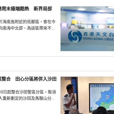
港周末極端酷熱 新界局部
入息審查作招徠，吸引市民借
約2000人放...
於海南島附近的低壓區，會在今
向南海中北部，為該區帶來不穩
香港保持相當距離。預料今明兩
然微弱，未來數日高溫天氣持
氣旋「白海豚」的外圍下沉氣流
間天氣極端酷熱，新界部分地區
或以上。
尾整合 田心分區將併入沙田
30日起整合沙田警區分區，取消
入重新劃定的沙田及馬鞍山分
分區下，大圍及車公廟將會納入
而沙田圍、第一城及石門地鐵站