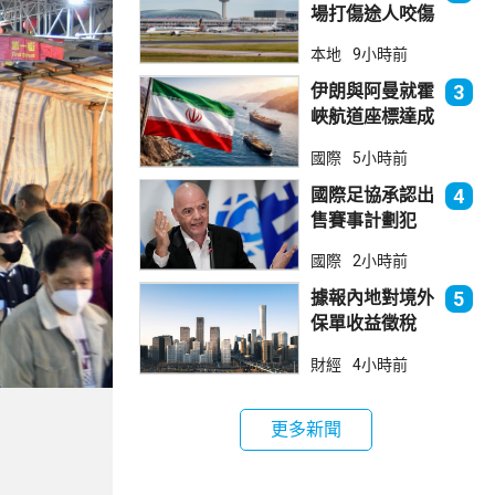
場打傷途人咬傷
警員 被新加坡
本地
9小時前
法院判囚
伊朗與阿曼就霍
3
峽航道座標達成
一致 新航道大
國際
5小時前
部分途經伊朗領
海
國際足協承認出
4
售賽事計劃犯
錯 惟仍全力支
國際
2小時前
持恩芬天奴
據報內地對境外
5
保單收益徵稅
20% 保誠滙控
財經
4小時前
倫敦股價急跌
更多新聞