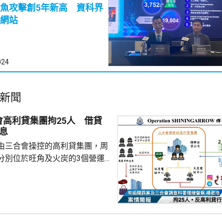
魚攻擊創5年新高 資科界
網站
024
新聞
會高利貸集團拘25人 借貸
息
由三合會操控的高利貸集團，周
分別位於旺角及火炭的3個營運
5人，涉嫌「過高利率放債」、
、「刑事恐嚇」及「洗黑錢」，
至69歲，大部份是有黑社會背景的
幹成員。行動中檢獲194萬元現
集團及骨幹成員共約840萬元黑