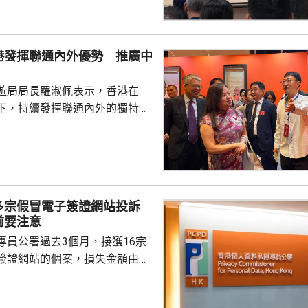
 警方指，重新界定兩
區時，已充分考慮地理形勢、重
黑點、醫院位置，以及年度大型
港發揮聯通內外優勢 推廣中
面的警政需求，確保前線單位能
遊局局長羅淑佩表示，香港在
中馬鞍山警區延...
下，持續發揮聯通內外的獨特優
元的形式，向中外推廣文化瑰
對國家的認同感與文化自信。 羅
祝中國共產黨成立活動上致辭，
的「弘揚中華文化辦公室」自
成立以來，舉辦中國通識系列展覽
多宗假冒電子簽證網站投訴
遺產旗艦項目，而以「傳奇」為
前要注意
文化節」正如火如荼進行，預計
專員公署過去3個月，接獲16宗
演出和活動，善用香港國際...
簽證網站的個案，損失金額由
700多元不等。個人資料私隱專員
案主要涉及旅遊簽證，由於現時