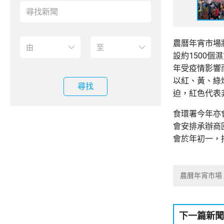
農曆年宵市場
設約1500
年受疫情影響
以紅、黃、綠
尋找
迫，紅色代表
食環署今年亦
會安排承辦商
會於年初一，
農曆年宵市場
下一篇新聞