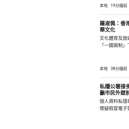
仍然保留在沙田分區內。
本地
19分鐘前
個分區的新轄
要地標、交通
羅淑佩：香
節慶活動等方
華文化
迅速應對。 警方又指，今次重新劃定的分區有
文化體育及旅
別傳統分法，當
「一國兩制」
勢，以創新多
寶，增進市民
淑佩在一個慶
本地
38分鐘前
指康文署轄下
2024年4月
私隱公署接
及非物質文化
籲市民外遊
主題的「中華
個人資料私隱
舉辦逾280場
懷疑假冒電子
300多元至1
鍾麗玲指，個