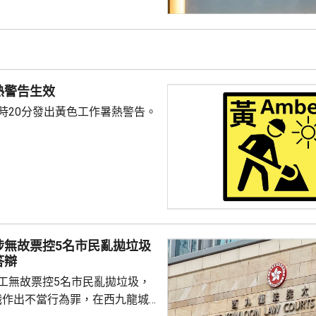
行在網上申請旅遊簽證，但在搜
到懷疑假冒網站，提交個人資料
，付錢後發現網站沒有反應，最
 鍾麗玲指，騙徒可以
人資料再進行詐騙，甚至聯絡受
熱警告生效
友，如果事主收到...
1時20分發出黃色工作暑熱警告。
涉無故票控5名市民亂拋垃圾
答辯
管工無故票控5名市民亂拋垃圾，
職作出不當行為罪，在西九龍城