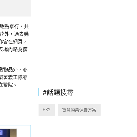
個地點舉行，共
年花外，過去幾
亦會在網頁，
表場內略為擠
造物品外，亦
環署義工隊亦
立醫院。
#話題搜尋
HK2
智慧物業保養方案