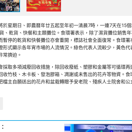
將於星期日、即農曆年廿五起至年初一清晨7時，一連7天在15
個濕貨、乾貨、快餐和主題攤位。食環署表示，除了濕貨攤位銷售
而暫停的乾貨和快餐攤位亦會重開，標誌社會全面復常。食環署
燈形式顯示各年宵市場的人流情況。綠色代表人流較少，黃色代
非常擠迫。
會採取多項減廢回收措施，除回收廢紙、塑膠和金屬等可循環再
回收竹枝、木卡板、發泡膠箱、凋謝或未售出的花卉等物資。食
把檔主自願送出的花卉和盆栽轉贈予安老院、殘疾人士院舍和公
：