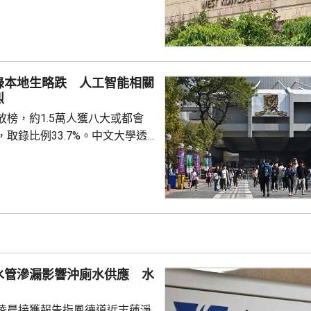
。被告暫時毋須答辯，以1萬元
域法院答辯。 被告羅銳，
署深水埗區環境衞生辦事處轄下
的管工。控罪指，他涉嫌於2023
間，無故票控5人再次亂拋垃圾，
錄本地生略跌 人工智能相關
送達，部分人被票控時甚至不在
烈
追討罰款、遭通緝和拘捕。
放榜，約1.5萬人獲八大或都會
取錄比例33.7%。中文大學透
855名本科生，中大入學及學生資
雅表示，取錄人數較去年減少約
現時學額中，八成經聯招取錄，認
其中環球經濟及醫學科研等專業
，近年由於較多學生希望投身人
科技等行業，工程學的競爭亦較
水管滲漏影響沖廁水供應 水
際生申請提...
凌晨接獲報告指鳳德道近志蓮淨