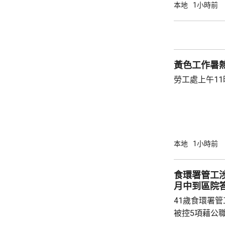
不少市民會自
本地
1小時前
尋結果中瀏覽
甚至提交費用
終亦沒有獲發電子簽證。
利用取得的個
黃色工作暑
害者的家人或朋
勞工處上午1
本地
1小時前
食環署管工
月中到區院
41歲食環署
被控5項藉公