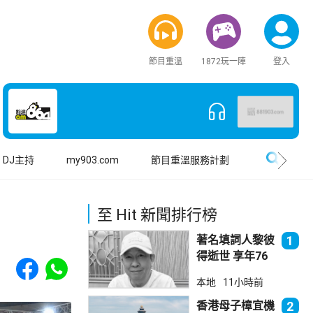
節目重溫
1872玩一陣
登入
搜尋
DJ主持
my903.com
節目重溫服務計劃
至 Hit 新聞排行榜
著名填詞人黎彼
1
得逝世 享年76
Share to Facebook
Share to WhatsApp
歲
本地
11小時前
香港母子樟宜機
2