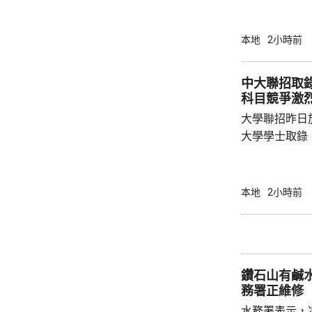
裁判法院提堂
保釋，至27日到區
案發時為食環
本地
2小時前
專責執法小隊
至2024年期
中大聯招取
告票未有妥善
科目競爭激
港，令他們被
大學聯招昨日
大學學士取錄，
過聯招取錄2
助處處長劉善
100人，指
本地
2小時前
為數字理想；
學科較受歡迎
工智能及金融
激烈。 劉善雅又指，非本地生申請入學人數增
鑽石山有鹹
加兩成，其中國
務署正維修
水務署表示，