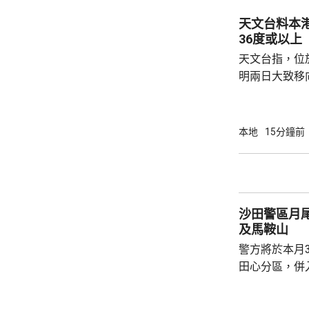
錢。 警方指，相關三合會社團以持牌信貸公司
天文台料本
作掩護，以免
36度或以上
貸，集團一年間向
天文台指，位
明兩日大致移
定天氣，並與
日本港風勢仍
續，而受熱帶
本地
15分鐘前
影響，周末期
氣溫達36度
沙田警區月
及馬鞍山
警方將於本月
田心分區，併
區。在新劃定
馬鞍山分區，