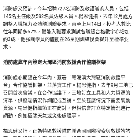
消防處又預計，今年招聘727名消防及救護職系人員，包括
145名主任級及582名員佐級人員。楊恩健指，去年12月處方
調整入職視力及體能測驗要求，直至上月14日，投考人數比
往年同期多67%，體能入職要求測試各職級合格數字亦增加
約3成，他強調學員的體能在26星期訓練後會提升至標準要
求。
消防處冀年內簽定大灣區消防救援合作協議框架
消防處亦期望在今年內，簽署「粵港澳大灣區消防救援平
台」合作協議框架，並落實工作。楊恩健指，去年9月三地已
召開首次會議。在合作協議下，三地訂立工具和人力資源的
清單，供極端情況作調配或互補。至於甚麼情況下需要調動
資源，楊恩健指細節正在商討，但相信會訂立特定情況進行
調動，例如極端天氣或災後處理等。
楊恩健又指，正為特區救援隊向聯合國國際搜索與救援諮詢