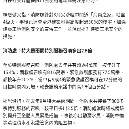
日在社交媒體提醒市民使用電暖爐需注意地方。
楊恩健又指，消防處針對3月尖沙咀中間道「海員之家」地盤
4級火，事後已巡查全港建築地盤高度超過30米的樓宇，加強
建築工地消防安全的宣傳工作，並落實提升建築工地安全的
措施。
消防處：特大暴雨間特別服務召喚多出2.5倍
至於特別服務召喚，消防處去年共有超過4萬宗，按年升了
15.4%；而救護召喚有81.6萬宗，緊急救護服務有77.5萬宗，
都按年升10.3%，當中有9成4的緊急救護召喚可在12分鐘的
目標時間內到場，較去服務承諾中的高1.8個百分點。
楊恩健指，在去年9月特大暴雨期間，消防處共接獲了800多
宗特別服務的召喚，較平日多出2.5倍。消防處當時將戒備級
別提升至全體人員緊急戒備 ，事後亦出動潛水員、消防車輛
等清理積水和港鐵管道內的阻塞物。