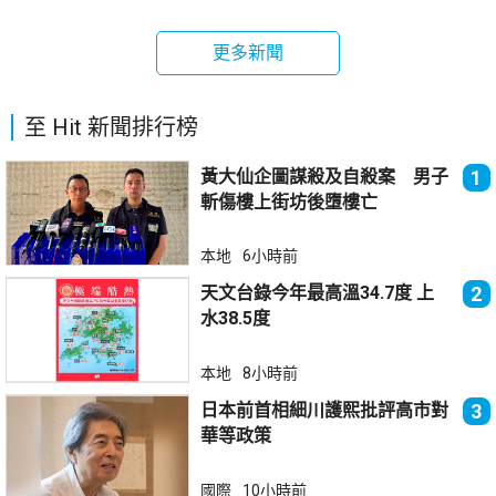
更多新聞
至 Hit 新聞排行榜
黃大仙企圖謀殺及自殺案 男子
1
斬傷樓上街坊後墮樓亡
本地
6小時前
天文台錄今年最高溫34.7度 上
2
水38.5度
本地
8小時前
日本前首相細川護熙批評高市對
3
華等政策
國際
10小時前