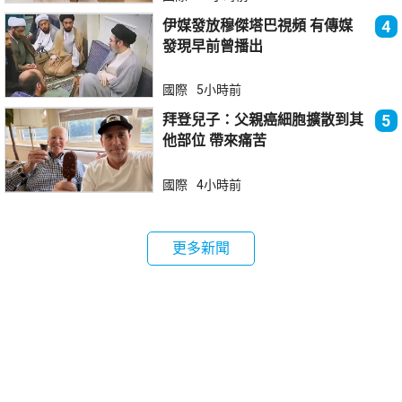
伊媒發放穆傑塔巴視頻 有傳媒
4
發現早前曾播出
國際
5小時前
拜登兒子：父親癌細胞擴散到其
5
他部位 帶來痛苦
國際
4小時前
更多新聞