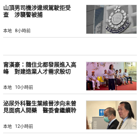
山頂男司機涉違規駕駛拒受
查 涉襲警被捕
本地
8小時前
甯漢豪：隨住北都發展進入高
峰 對建造業人才需求殷切
本地
10小時前
泌尿外科醫生葉維晉涉向未曾
見面病人開藥 醫委會繼續聆
訊
本地
12小時前