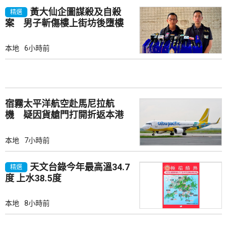
黃大仙企圖謀殺及自殺
精選
案 男子斬傷樓上街坊後墮樓
亡
本地
6小時前
宿霧太平洋航空赴馬尼拉航
機 疑因貨艙門打開折返本港
本地
7小時前
天文台錄今年最高溫34.7
精選
度 上水38.5度
本地
8小時前