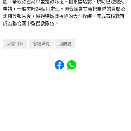
團，爭取認證為中型搜救隊伍。楊恩健透露，現時已經遞交
申請，一般需時24個月處理。聯合國會在審視團隊的資歷及
訓練等報告後，檢視特區救援隊的大型操練，完成審核就可
成為聯合國中型搜救隊伍。
火警召喚
警鐘誤鳴
消防處
Share to Facebook
Share to WhatsApp