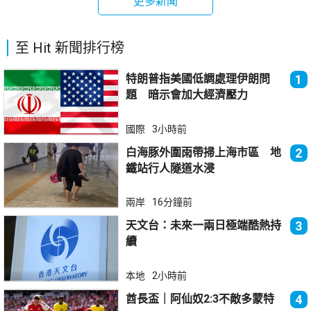
更多新聞
至 Hit 新聞排行榜
特朗普指美國低調處理伊朗問
1
題 暗示會加大經濟壓力
國際
3小時前
白海豚外圍雨帶掃上海市區 地
2
鐵站行人隧道水浸
兩岸
16分鐘前
天文台：未來一兩日極端酷熱持
3
續
本地
2小時前
酋長盃｜阿仙奴2:3不敵多蒙特
4