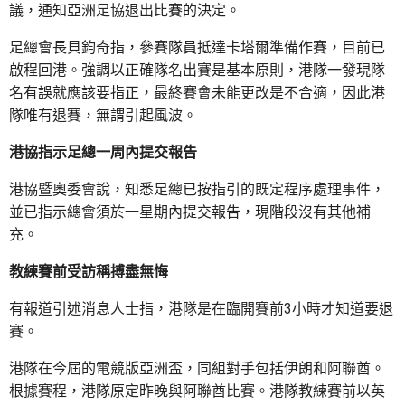
議，通知亞洲足協退出比賽的決定。
足總會長貝鈞奇指，參賽隊員抵達卡塔爾準備作賽，目前已
啟程回港。強調以正確隊名出賽是基本原則，港隊一發現隊
名有誤就應該要指正，最終賽會未能更改是不合適，因此港
隊唯有退賽，無謂引起風波。
港協指示足總一周內提交報告
港協暨奧委會說，知悉足總已按指引的既定程序處理事件，
並已指示總會須於一星期內提交報告，現階段沒有其他補
充。
教練賽前受訪稱搏盡無悔
有報道引述消息人士指，港隊是在臨開賽前3小時才知道要退
賽。
港隊在今屆的電競版亞洲盃，同組對手包括伊朗和阿聯酋。
根據賽程，港隊原定昨晚與阿聯酋比賽。港隊教練賽前以英