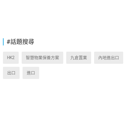
#話題搜尋
HK2
智慧物業保養方案
九倉置業
內地進出口
出口
進口