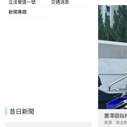
立法會道一號
交通消息
新聞專題
昔日新聞
蕭澤頤指
來源：商台