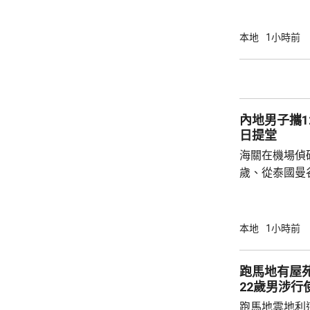
門處理申請，將於
的父母聆訊後
本地
1小時前
生產、沒有進
構成疏忽，又
產，認為重犯
署限制探訪的
內地男子攜1
《公民和政治權
日提堂
海關在機場偵
歲、從泰國曼
的手提行李箱
花，黑市約值
一項販運危險
本地
1小時前
提堂。
跑馬地有屋
22歲男涉行
跑馬地雲地利