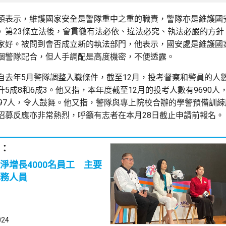
頤表示，維護國家安全是警隊重中之重的職責，警隊亦是維護國
》第23條立法後，會貫徹有法必依、違法必究、執法必嚴的方針
家好。被問到會否成立新的執法部門，他表示，國安處是維護國
個警隊配合，但人手調配是高度機密，不便透露。
自去年5月警隊調整入職條件，截至12月，投考督察和警員的人
5成8和6成3。他又指，本年度截至12月的投考人數有9690人
997人，令人鼓舞。他又指，警隊與專上院校合辦的學警預備訓
招募反應亦非常熱烈，呼籲有志者在本月28日截止申請前報名。
：
淨增長4000名員工 主要
務人員
024