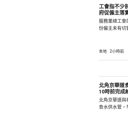
多，若能應付
工會指不少
順。
府促僱主落
服務業總工會
份僱主未有切
強執法。工會
中有近四成工
作逾4小時，
本地
2小時前
無提供防暑裝
中暑症狀，甚至暈倒送
主及工人均不
指引》，而且
北角京華道
律約束力不足，
10時前完成
北角京華道與
食水供水管，
華道及宏安道
示，工程團隊