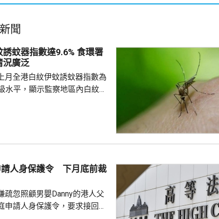
新聞
蚊器指數達9.6% 食環署
情況廣泛
上月全港白紋伊蚊誘蚊器指數為
於二級水平，顯示監察地區內白紋伊
頗為廣泛。62個監察地區中，3
誘蚊器指數高於20%，分別是啟
馬鞍山，大多位於區內的私人住
學校、醫院及公眾地方。 食環
9月期間，炎熱多雨天氣有利蚊子
方已聯同相關部門，在有關地區
母申請人身保護令 下月底前裁
蚊工作；原先在分區誘蚊器指數
強化控蚊工...
疏忽照顧男嬰Danny的港人父
庭申請人身保護令，要求接回被
護令的Danny，高等法院早上閉