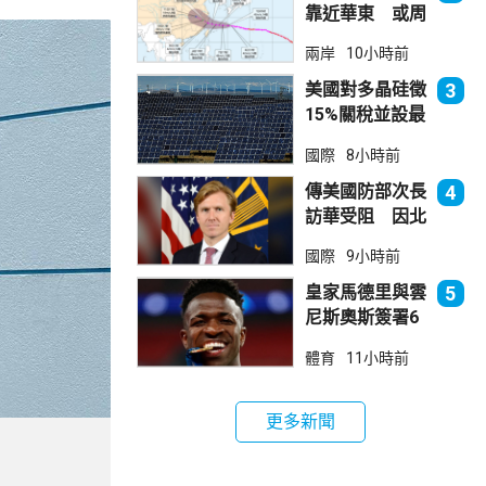
靠近華東 或周
日登陸浙閩沿岸
兩岸
10小時前
美國對多晶硅徵
3
15%關稅並設最
低價格 盧特尼
國際
8小時前
克：中國無法再
傾銷
傳美國防部次長
4
訪華受阻 因北
京不滿美對台軍
國際
9小時前
售
皇家馬德里與雲
5
尼斯奧斯簽署6
年新約
體育
11小時前
更多新聞