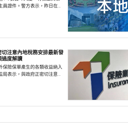
生員證件。警方表示，昨日在屋
22歲本地男子，涉嫌行使虛假文
張懷疑虛假證件。男子獲准保
到。 食環署昨日指示有
立即關閉及報警，並通報物業管
將考慮向泳池持牌人提出檢控。
密切注意內地稅務安排最新發
須過度解讀
外保險保單產生的各類收益納入
監局表示，與政府正密切注意內
品稅務安排的最新發展，同時會
局指，中國居民就
必須依法申報及繳稅的要求一直
用過度解讀或作出揣測。香港保
熟，產品設計靈活先進，可提供
球資產配置、人生規劃、財富傳
，相信對內地客戶有一定吸引