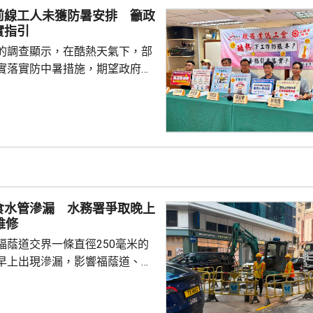
人流，相信日後運作會相對暢
前線工人未獲防暑安排 籲政
實指引
的調查顯示，在酷熱天氣下，部
實落實防中暑措施，期望政府加
早前訪問逾500名戶外工人，當
人，連續或間接在酷熱天氣下工
僱主沒有安排額外休息時間，亦
備。工會指，不少戶外工人出現
院。 調查反映，部份僱
熟悉勞工處的《預防工作時中暑
工作暑熱警告等指引對僱主的法
食水管滲漏 水務署爭取晚上
部份僱主的防中暑措施...
維修
福蔭道交界一條直徑250毫米的
早上出現滲漏，影響福蔭道、京
一帶用戶的食水供應。水務署表
已經完成供水調度，除了海峰園