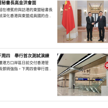
盟秘書長高金洪會面
保險業聯會表示，截至目前為...
超在禮賓府與訪港的東盟秘書長
就深化香港與東盟成員國的合作
家超指，香港會繼續與東盟秘書
並爭取其他持份者支持香港早日
經濟伙伴關係協定》。 李家超
府正全速制定香港第一個五年規
化與東盟成員國在貿易、投資、
創新科技等領域的交流合作。他
下周四 舉行首次測試演練
一國兩制」下擁有背靠祖國、聯
樓港方口岸區日前交付香港管
勢，會積極擔當「超級聯...
長鄧炳強指，下周四會舉行首次
員約1000人測試口岸交通運作，
員5000至2萬人不等的測試演
後都會檢討成效及改進空間。 他
以往最高峰期間是1小時內有
，今次最大型演練將會測試1小時
，比現時高峰人數高出一倍有