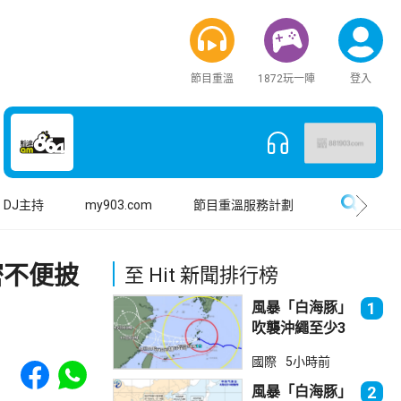
節目重溫
1872玩一陣
登入
搜尋
DJ主持
my903.com
節目重溫服務計劃
密不便披
至 Hit 新聞排行榜
風暴「白海豚」
1
吹襲沖繩至少3
傷 近500航班
Share to Facebook
Share to WhatsApp
國際
5小時前
取消
風暴「白海豚」
2