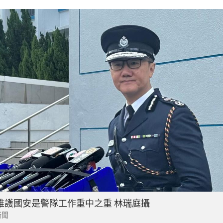
維護國安是警隊工作重中之重 林瑞庭攝
新聞