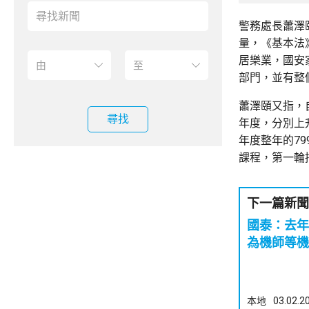
警務處長蕭澤
量，《基本法
居樂業，國安
部門，並有整
蕭澤頤又指，
尋找
年度，分別上升
年度整年的7
課程，第一輪
下一篇新聞
國泰：去年
為機師等機
本地
03.02.2