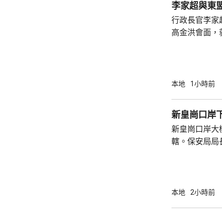
李家超與東
力。 香港
行政長官李家
高金洪會面，
交流意見。李
處密切交流，
加入《區域全面
表示，特區政
本地
1小時前
劃，會繼續深
金融、物流和
新皇崗口岸
指，香港在「
新皇崗口岸大
通世界的獨特優
轄。保安局局
大型測試，動
未來亦會舉行動
練，每次演練
指，皇崗口岸
本地
2小時前
7700人通關
內2萬人通關