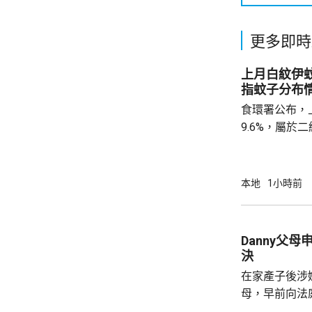
更多即時
上月白紋伊蚊誘
指蚊子分布
食環署公布，
9.6%，屬
蚊的分布情況
個地區的分區
德、長沙灣及
本地
1小時前
宅、公共屋邨、
署指，在5至
迅速繁殖。署
Danny父
加強防蚊及滅
決
達20%時啓動的
在家產子後涉嫌
母，早前向法
法院宣判3年保