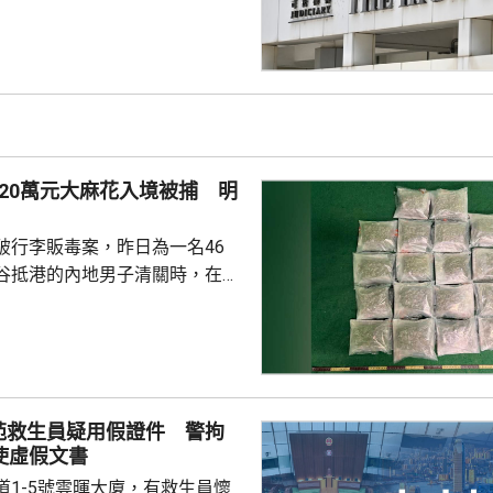
9月底前頒佈裁決。 Danny
在庭外表示，社署認為他們在家
行產檢、沒有提供足夠醫療等，
指兩人的三名子女都是在家生
機會高。他們就在庭上提出，社
做法是違反《兒童權利公約》及
20萬元大麻花入境被捕 明
利國際公約...
破行李販毒案，昨日為一名46
谷抵港的內地男子清關時，在他
內檢獲20包、共重約6公斤大麻
120萬元，將他拘捕。他已被控
藥物罪，明日在九龍城裁判法院
苑救生員疑用假證件 警拘
使虛假文書
道1-5號雲暉大廈，有救生員懷