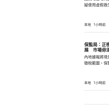
疑使用虛假救
苑內拘捕一名
書，並檢獲一
釋，下月上旬向警方報
本地
1小時前
關屋苑的泳池
理業監管局，
保監局：正
展 市場毋
內地據報將境
徵稅範圍，保
地有關金融產
與業界保持緊密溝通。 保監
境外投資收益
本地
1小時前
存在，市場不
險市場發展成
貨幣選擇、環
承等專業服務