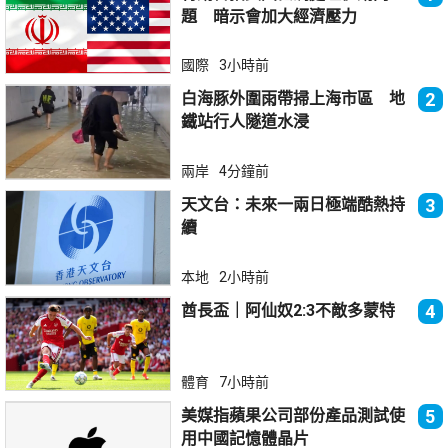
題 暗示會加大經濟壓力
國際
3小時前
白海豚外圍雨帶掃上海市區 地
2
鐵站行人隧道水浸
兩岸
4分鐘前
天文台：未來一兩日極端酷熱持
3
續
本地
2小時前
酋長盃｜阿仙奴2:3不敵多蒙特
4
體育
7小時前
美媒指蘋果公司部份產品測試使
5
用中國記憶體晶片