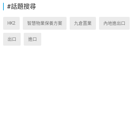
#話題搜尋
HK2
智慧物業保養方案
九倉置業
內地進出口
出口
進口