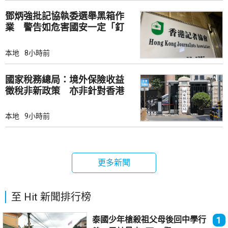
鄧炳強批記協執委選舉黑箱作
業 警告如危害國安一定「釘
死你」
本地
8小時前
國家稅務總局：境外保險收益
徵稅非新政策 亦非針對香港
市場
本地
9小時前
更多新聞
至 Hit 新聞排行榜
泰國少年槍殺祖父母後回中學行
1