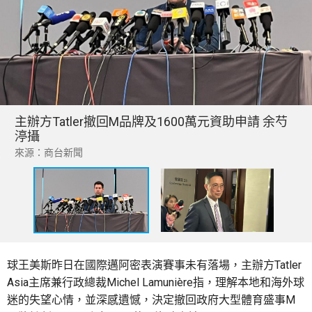
主辦方Tatler撤回M品牌及1600萬元資助申請 余芍
渟攝
來源：商台新聞
球王美斯昨日在國際邁阿密表演賽事未有落場，主辦方Tatler
Asia主席兼行政總裁Michel Lamunière指，理解本地和海外球
迷的失望心情，並深感遺憾，決定撤回政府大型體育盛事M