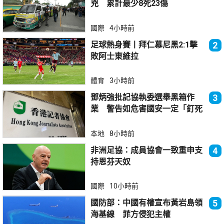
兇 累計最少8死23傷
國際
4小時前
足球熱身賽丨拜仁慕尼黑2:1擊
2
敗阿士東維拉
體育
3小時前
鄧炳強批記協執委選舉黑箱作
3
業 警告如危害國安一定「釘死
你」
本地
8小時前
非洲足協：成員協會一致重申支
4
持恩芬天奴
國際
10小時前
國防部：中國有權宣布黃岩島領
5
海基線 菲方侵犯主權