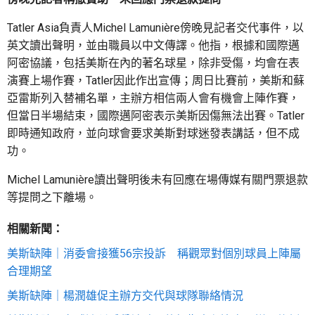
Tatler Asia負責人Michel Lamunière傍晚見記者交代事件，以
英文讀出聲明，並由職員以中文傳譯。他指，根據和國際邁
阿密協議，包括美斯在內的著名球星，除非受傷，均會在表
演賽上場作賽，Tatler因此作出宣傳；周日比賽前，美斯和蘇
亞雷斯列入替補名單，主辦方相信兩人會有機會上陣作賽，
但當日半場結束，國際邁阿密表示美斯因傷無法出賽。Tatler
即時通知政府，並向球會要求美斯對球迷發表講話，但不成
功。
Michel Lamunière讀出聲明後未有回應在場傳媒有關門票退款
等提問之下離場。
相關新聞：
美斯缺陣｜消委會接獲56宗投訴 稱觀眾對個別球員上陣屬
合理期望
美斯缺陣｜楊潤雄促主辦方交代與球隊聯絡情況