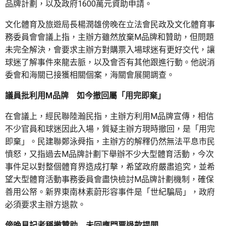
品牌計劃，以及政府1600萬元資助申請。
文化體育及旅遊局長楊潤雄傍晚在立法會民政及文化體育事
務委員會會議上指，主辦方雖然放棄M品牌和贊助，但問題
未完全解決，會要求主辦方對購票入場球迷有更好交代，讓
球迷了解事件來龍去脈，以及會否有其他跟進行動。他説消
委會和海關已接獲相關個案，海關會展開調查。
議員批利用M品牌 如今撤回屬「用完即棄」
在會議上，經民聯陸瀚民指，主辦方利用M品牌宣傳，相信
不少官員和球迷因此入場，質疑主辦方現時撤回，是「用完
即棄」。民建聯鄭泳舜指，主辦方的解釋仍然無法平息市民
憤怒，又指過去M品牌計劃下舉辦不少大型體育活動，今次
事件足以對整個體育界造成打擊，希望政府嚴肅追究，並希
望大型體育活動事務委員會盡快檢討M品牌計劃機制，確保
善用公帑。新界東南林素蔚形容事件是「世紀騙局」，政府
必須要求主辦方退款。
傍晚見記者稱撤贊助 未回應門票
退款提問