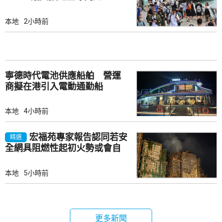
本地
2小時前
寧德時代電池供應船舶 營運
商擬在港引入電動通勤船
本地
4小時前
宏福苑專家報告認同若安
精選
全網具阻燃性起初火勢或會自
行熄滅
本地
5小時前
更多新聞