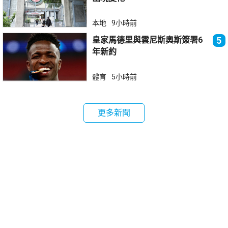
本地
9小時前
皇家馬德里與雲尼斯奧斯簽署6
5
年新約
體育
5小時前
更多新聞