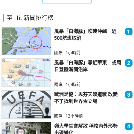
至 Hit 新聞排行榜
風暴「白海豚」吹襲沖繩 近
1
500航班取消
國際
4小時前
風暴「白海豚」靠近華東 或周
2
日登陸浙閩沿岸
兩岸
4小時前
歐洲足協：恩芬天奴道歉 改變
3
不了抵制世界盃立場
國際
12小時前
嶺大學生會解散 稱校內外形勢
4
出現變化