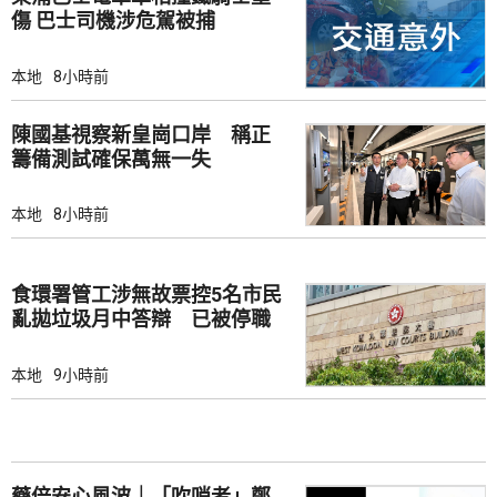
傷 巴士司機涉危駕被捕
本地
8小時前
陳國基視察新皇崗口岸 稱正
籌備測試確保萬無一失
本地
8小時前
食環署管工涉無故票控5名市民
亂拋垃圾月中答辯 已被停職
本地
9小時前
藥倍安心風波｜「吹哨者」鄭