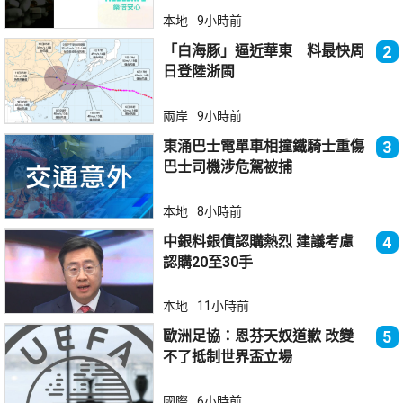
本地
9小時前
「白海豚」逼近華東 料最快周
2
日登陸浙閩
兩岸
9小時前
東涌巴士電單車相撞鐵騎士重傷
3
巴士司機涉危駕被捕
本地
8小時前
中銀料銀債認購熱烈 建議考慮
4
認購20至30手
本地
11小時前
歐洲足協：恩芬天奴道歉 改變
5
不了抵制世界盃立場
國際
6小時前