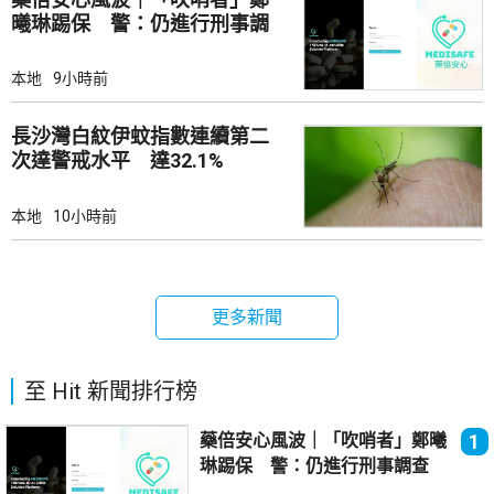
曦琳踢保 警：仍進行刑事調
查
本地
9小時前
長沙灣白紋伊蚊指數連續第二
次達警戒水平 達32.1%
本地
10小時前
更多新聞
至 Hit 新聞排行榜
藥倍安心風波｜「吹哨者」鄭曦
1
琳踢保 警：仍進行刑事調查