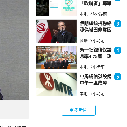
「吹哨者」鄭曦
琳踢保 警：仍
本地
56分鐘前
進行刑事調查
伊朗總統指聯絡
3
穆傑塔巴非常困
難 斥有人試圖
國際
8小時前
製造分裂
新一批銀債保證
4
息率4.25厘 政
府：參考市況具
本地
2小時前
吸引力
屯馬綫信號設備
5
中午一度故障
服務受阻約2小
本地
5小時前
時恢復
更多新聞