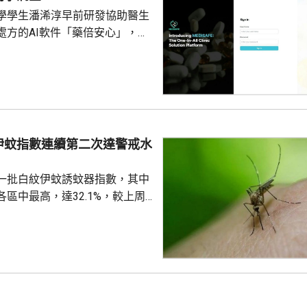
學學生潘浠淳早前研發協助醫生
處方的AI軟件「藥倍安心」，去
美國公司代為開發。揭發事件的
琳今年2月，涉嫌未獲當事人同
資料並造成指明傷害，被警方拘
候查。鄭曦琳今日在社交平台證
完成踢保程序，獲無條件釋放。
時指，被捕女子今日更新保釋手
伊蚊指數連續第二次達警戒水
續保釋候查，又說案件的刑事調
%
被捕人拒絕保釋候查，...
一批白紋伊蚊誘蚊器指數，其中
區中最高，達32.1%，較上周
指數高1.2個百分點，亦是連續
0%的警戒水平，代表白紋伊蚊分
都低於20%，藍田及秀茂坪
盤16.1%。 署方又就在中
深水埗、北區和葵青發現3個公
屋邨、4個私人屋苑、2個商場和1