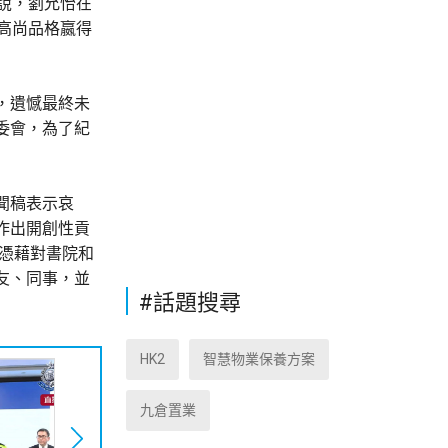
說，劉允怡在
高尚品格嬴得
，遺憾最終未
委會，為了紀
聞稿表示哀
作出開創性貢
，憑藉對書院和
友、同事，並
#話題搜尋
HK2
智慧物業保養方案
九倉置業