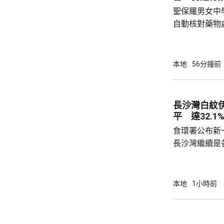
聖保羅男女中
自動核對藥物
年被質疑是由
城大學生鄭曦
意下披露個人
本地
56分鐘前
捕並獲准保釋
實，已向警方
警方回覆查詢
長沙灣白紋
續時，拒絕繼
平 達32.1
查仍在進行中，
食環署公布新
長沙灣繼續是各
公布的上一批
第二次高於2
布廣泛；其餘
本地
1小時前
18.4%、上環及西營
西區、觀塘、
園、4個公共