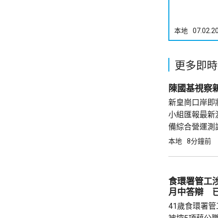
本地
07.02.2
更多即時
陳國基視察
新皇崗口岸即
小組匯報最新
備綜合營運測
園開幕前的經
本地
8分鐘前
口岸負荷，並
保...
食環署管工
月中答辯 
41歲食環署