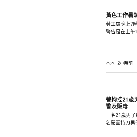
含0.8毫克，
克，已指令涉
黃色工作暑
下架，進口商亦
勞工處晚上7
警告是在上午1
本地
2小時前
警拘控21
警及販毒
一名21歲男
名蒙面持刀男
他人身份報警