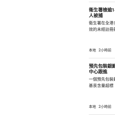
個公共設施內
衛生署檢逾1
負責人發出共14
人被捕
衛生署在全港
效的未經註冊
日文標籤，2
條例》被捕。 人員今日到尖沙咀和旺角執法，
在3間店鋪檢
本地
2小時前
冊藥劑製品，
編號，懷疑是
預先包裝銀
因」的藥劑製品
中心跟進
非法管有未經
一個預先包裝
警方拘捕，衛生
基汞含量超標，
品名為「U.S. Al
美國，淨重每包
日。中心透過
本地
2小時前
商店抽取樣本