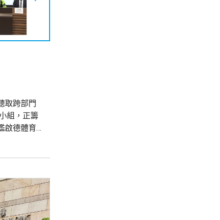
聽取跨部門
小組，正籌
鑑啟德體育
循序漸進提升
項演練，確