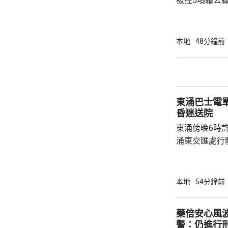
被控5項藉公
裁判法院提堂
保釋，今個月27
銳，案發時為
本地
48分鐘前
轄下專責執法
2023至20
圾，告票未有
不在港，令他
東涌巴士電
食環署：涉事管工
昏迷送院
東涌傍晚6時
涌東交匯處行
時，懷疑切線
士車頭，遭推
多處受傷，昏迷
本地
54分鐘前
歲巴士司機涉
重傷害」被捕
藥倍安心風
警：仍進行