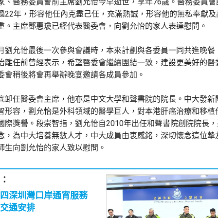
家、醫務委員會前主席劉允怡今早逝世，享年76歲。醫務委員會
過22年，形容他任內克盡己任，充滿熱誠，形容他的無私奉獻及
重。主席鄧惠瓊已經代表醫委會，向劉允怡的家人表達慰問。
月劉允怡最後一次參與會議時，本來計劃與各委員一同共進晚餐
怡離任前曾經表示，希望醫委會繼續團結一致，建設更美好的醫
委會稍後將會再舉辦晚宴邀請各成員參加。
底卸任醫委會主席，他亦是中文大學和聲書院的院長。中大發新
智形容，劉允怡是外科領域的醫學巨人，對本港肝癌治療和移植
國際獎譽。段崇智指，劉允怡自2010年出任和聲書院創院院長
念，為中大培養無數人才，中大成員由衷感銘，深切懷念這位摯
師生向劉允怡的家人致以慰問。
：
初四深圳灣口岸通宵服務
交通安排