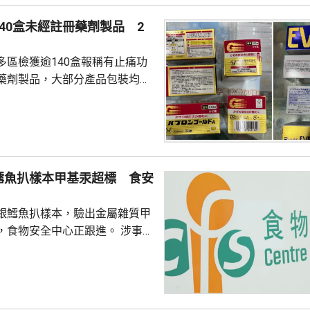
有積水或積水容器，分別向有關
40盒未經註冊藥劑製品 2
張...
多區檢獲逾140盒報稱有止痛功
藥劑製品，大部分產品包裝均以
名男子涉嫌違反《藥劑業及毒藥
獲這批報稱有止痛功效的未經註
產品沒有附印香港藥劑製品註冊
含有「布洛芬」和「二氫可待
鱈魚扒樣本甲基汞超標 食安
，2名分別36和40歲男子涉嫌
註冊藥劑製品和第1部毒藥等被
銀鱈魚扒樣本，驗出金屬雜質甲
署將在證據充分時向...
食物安全中心正跟進。 涉事產
aska Black Cod Steak」、產自
350克，食用期限今年9月20
恆常食物監測計劃，從一個網上
檢測，發現甲基汞含量為每公斤