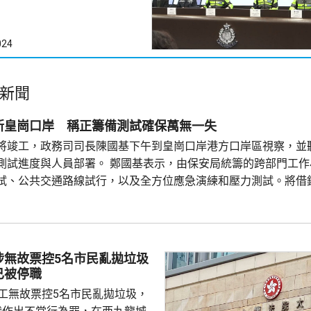
024
新聞
新皇崗口岸 稱正籌備測試確保萬無一失
將竣工，政務司司長陳國基下午到皇崗口岸港方口岸區視察，並
測試進度與人員部署。 鄭國基表示，由保安局統籌的跨部門工作
試、公共交通路線試行，以及全方位應急演練和壓力測試。將借
驗，進行涵蓋約20個類別、超過100個不同規模的演練和測試，
在每次測試後即時跟進問題，又要求小組必須以最高標準完成每
涉無故票控5名市民亂拋垃圾
已被停職
管工無故票控5名市民亂拋垃圾，