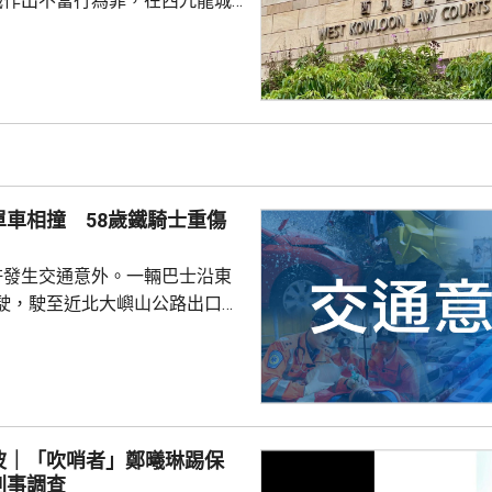
職作出不當行為罪，在西九龍城
。被告暫時毋須答辯，以1萬元
日到區域法院答辯。 被告羅
食環署深水埗區環境衞生辦事處
小隊的管工。控罪指，他涉嫌於
24年期間，無故票控5人再次亂拋垃
妥善送達，部分人被票控時甚至
們被追討罰款、遭通緝和拘捕。
單車相撞 58歲鐵騎士重傷
停職 ...
許發生交通意外。一輛巴士沿東
駛，駛至近北大嶼山公路出口
撞到一架電單車，電單車攝入巴
行約20米。58歲電單車司機身體
送往北大嶼山醫院治理。 60
嫌「危險駕駛引致他人身體受嚴
。
波｜「吹哨者」鄭曦琳踢保
刑事調查