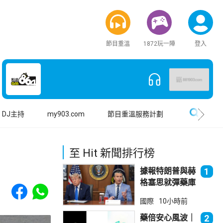
節目重溫
1872玩一陣
登入
搜尋
DJ主持
my903.com
節目重溫服務計劃
至 Hit 新聞排行榜
據報特朗普與赫
1
格塞思就彈藥庫
Share to Facebook
Share to WhatsApp
存問題爭執
國際
10小時前
藥倍安心風波｜
2