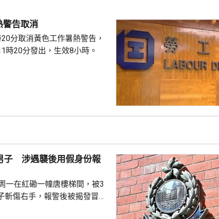
超出法例標準的每公斤含0.5毫
事商戶將受影響批次產品停售和
熱警告取消
正按中心指示回收，正追查...
時20分取消黃色工作暑熱警告，
1時20分發出，生效8小時。
歲男子 涉遇襲後用假身份報
子周一在紅磡一幢唐樓梯間，被3
子斬傷右手，報警後被揭發冒用
，又在附近一個唐樓單位內藏有