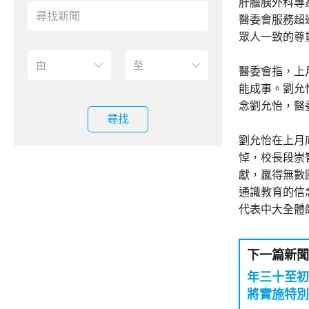
肝膽胰外科專
醫委會服務超
眾人一致的尊
醫委會指，上
能成事。劉允
念劉允怡，醫
尋找
劉允怡在上月
悼，校長段崇
獻，贏得無數
通識教育的信
代表中大全體
下一篇新聞
年三十至
將實施特別