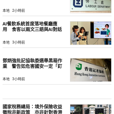
本地
2小時前
AI餐飲系統首度落地餐廳應
用 食客以兩文三語與AI對話
點餐
本地
3小時前
鄧炳強批記協執委選舉黑箱作
業 警告如危害國安一定「釘
死你」
本地
3小時前
國家稅務總局：境外保險收益
徵稅非新政策 亦非針對香港