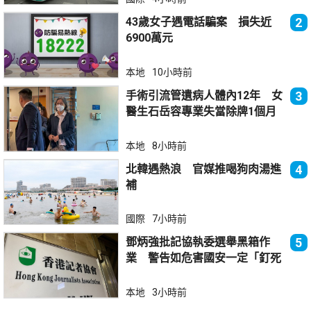
43歲女子遇電話騙案 損失近
2
6900萬元
本地
10小時前
手術引流管遺病人體內12年 女
3
醫生石岳容專業失當除牌1個月
本地
8小時前
北韓遇熱浪 官媒推喝狗肉湯進
4
補
國際
7小時前
鄧炳強批記協執委選舉黑箱作
5
業 警告如危害國安一定「釘死
你」
本地
3小時前