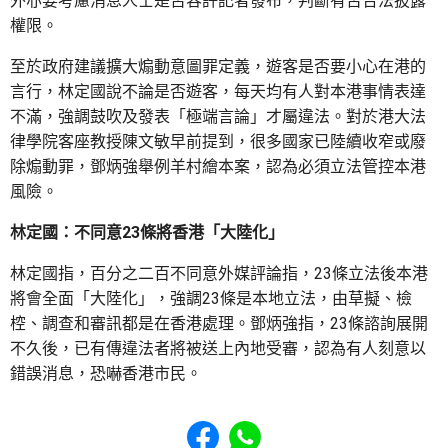
外亦要考慮消息人士是否容許記者發布，判斷有否合法披露
權限。
至於政府建議擴大煽動意圖罪定義，遊客是否要小心在港的
言行，林定國說不論是否遊客，每天均有人對本港事情表達
不滿，強調鼓吹及發表「極端言論」才屬違法。對於港大法
律學院客座教授陳文敏早前提到，很多國家已陸續收窄或廢
除煽動罪，鄧炳強舉例羊村繪本案，認為必須立法管控本港
風險。
林定國：不同意23條將香港「大陸化」
林定國指，百分之二百不同意外媒評論指，23條立法後本港
將會全面「大陸化」，強調23條是本地立法，由草擬、檢
椌、調查和審訊都是在香港處理。鄧炳強指，23條諮詢展開
不久後，已有傳違法者將被送上內地受審，認為有人刻意以
錯誤消息，恐嚇香港市民。
Share to Facebook
Share to WhatsApp