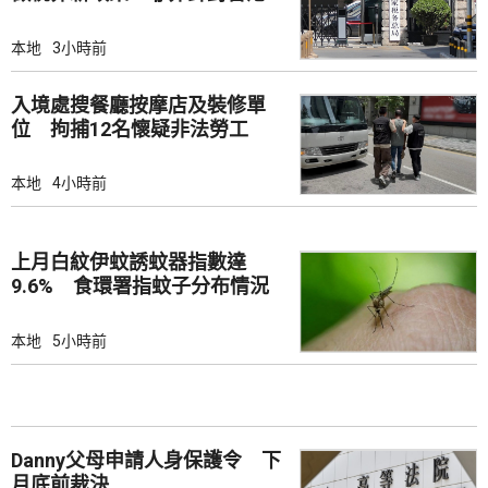
市場
本地
3小時前
入境處搜餐廳按摩店及裝修單
位 拘捕12名懷疑非法勞工
本地
4小時前
上月白紋伊蚊誘蚊器指數達
9.6% 食環署指蚊子分布情況
廣泛
本地
5小時前
Danny父母申請人身保護令 下
月底前裁決