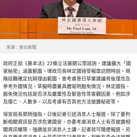
來源：商台新聞
政府正就《基本法》23條立法展開公眾諮詢，建議擴大「國
家秘密」涵蓋範圍。律政司長林定國接受報章訪問時說，現
階段難確定抗辯理由範圍，會考慮昔日草案建議背後理念及
參考外國情況，草擬時盡量具體寫明豁免情況。林定國指，
豁免情況包括是否涉及嚴重性及緊急性等客觀因素，例如涉
及傷亡、人數多，以及考慮有否其他方法披露秘密等。
保安局長鄧炳強指，日後記者引述消息人士報道，除了要判
斷相關資訊是否涉危害國安，亦要考慮消息人士有否披露相
關資訊權限，強調並非消息人士講，記者就可隨便報道，另