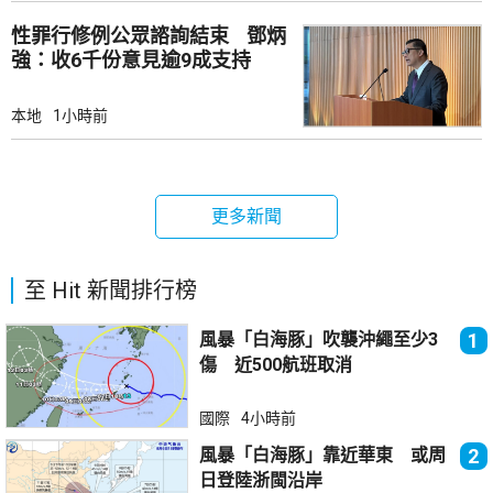
性罪行修例公眾諮詢結束 鄧炳
強：收6千份意見逾9成支持
本地
1小時前
更多新聞
至 Hit 新聞排行榜
風暴「白海豚」吹襲沖繩至少3
1
傷 近500航班取消
國際
4小時前
風暴「白海豚」靠近華東 或周
2
日登陸浙閩沿岸