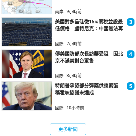
兩岸
9小時前
美國對多晶硅徵15%關稅並設最
3
低價格 盧特尼克：中國無法再
傾銷
國際
7小時前
傳美國防部次長訪華受阻 因北
4
京不滿美對台軍售
國際
8小時前
特朗普承認部分彈藥供應緊張
5
稱霍峽協議未達成
國際
10小時前
更多新聞