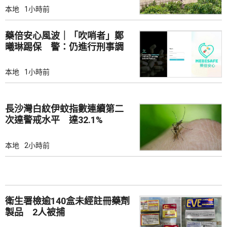
本地
1小時前
藥倍安心風波｜「吹哨者」鄭
曦琳踢保 警：仍進行刑事調
查
本地
1小時前
長沙灣白紋伊蚊指數連續第二
次達警戒水平 達32.1%
本地
2小時前
衛生署檢逾140盒未經註冊藥劑
製品 2人被捕