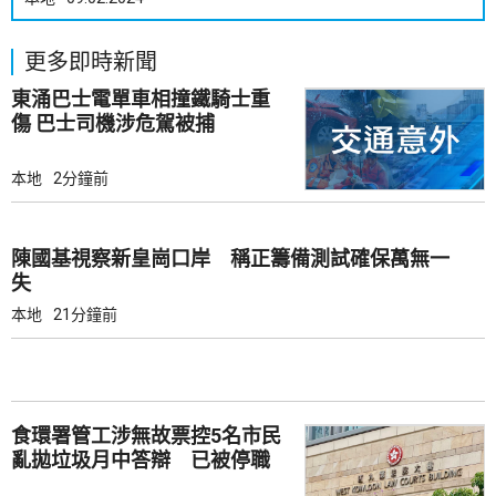
更多即時新聞
東涌巴士電單車相撞鐵騎士重
傷 巴士司機涉危駕被捕
本地
2分鐘前
陳國基視察新皇崗口岸 稱正籌備測試確保萬無一
失
本地
21分鐘前
食環署管工涉無故票控5名市民
亂拋垃圾月中答辯 已被停職