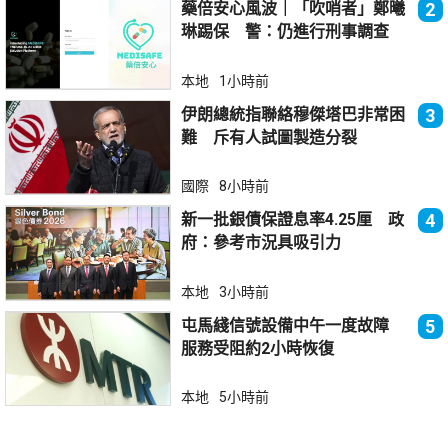
藥倍安心風波｜「吹哨者」鄭曦
2
琳踢保 警：仍進行刑事調查
本地
1小時前
伊朗總統指聯絡穆傑塔巴非常困
3
難 斥有人試圖製造分裂
國際
8小時前
新一批銀債保證息率4.25厘 政
4
府：參考市況具吸引力
本地
3小時前
屯馬綫信號設備中午一度故障
5
服務受阻約2小時恢復
本地
5小時前