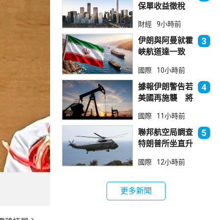
保單收益徵稅
20% 保誠滙控
財經
9小時前
倫敦股價急跌
伊朗與阿曼就霍
3
峽航道達一致
大部分經伊朗領
國際
10小時前
海
據報伊朗警告若
4
美國再施襲 將
攻擊波斯灣地區
國際
11小時前
能源設施
聯邦航空局調查
5
特朗普所坐直升
機遭遇的飛行安
國際
12小時前
全事件
更多新聞