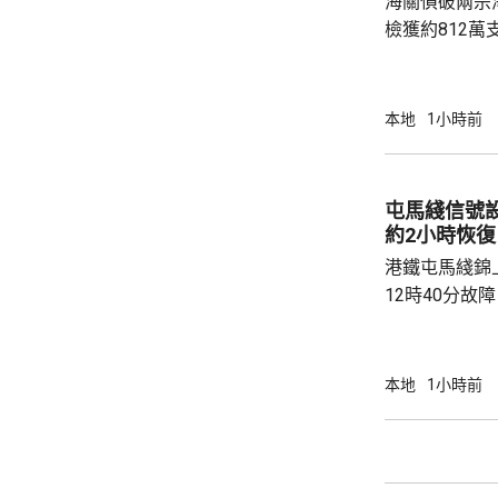
海關偵破兩宗
全、穩定、低風.
檢獲約812萬
元，應課稅值約2700
頭截查一個由
生艇和救援艇的
本地
1小時前
疑私煙，拘捕
控遞送行動，
翌日再截查一
屯馬綫信號
膏及護膚品等的
約2小時恢復
疑私煙，拘捕一名
港鐵屯馬綫錦
12時40分故
2時20分逐步回復正常。
荃灣西至錦上
列車要慢駛，
本地
1小時前
需要額外最多
修復，期間車