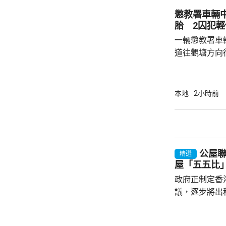
處理和跟進兒
懲教署車輛
慮相關資料、
胎 2囚犯輕
業人員意見，為
一輛懲教署車
道往觀塘方向
物導致爆胎，
囚犯輕傷，由
教署事後安排
本地
2小時前
沒受傷的囚犯
中線一度封閉
公屋
精選
屋「五五比
政府正制定香
議，逐步將出
由「7比3」
廣表示，隨著