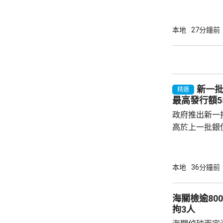
元，應課稅值約
部門人員凌晨
有亮起航行燈
本地
27分鐘前
艇搬到岸上的
立即登上快艇
向駛走。
新一批
精選
最高發行額5
政府推出新一批
高於上一批銀債
目標發行額50
每人最高配發
100手債券，
本地
36分鐘前
府可視乎認購
550億元。 陳茂波：新一批銀債資金 用於工
海關檢逾80
務工程發展 財政司司長陳茂波表示，特區政府
拘3人
今年繼續發行