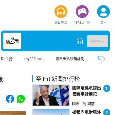
節目重溫
1872玩一陣
登入
搜尋
DJ主持
my903.com
節目重溫服務計劃
急
至 Hit 新聞排行榜
國際足協承認出
1
售賽事計劃犯
Share to Facebook
Share to WhatsApp
錯 惟仍全力支
國際
7小時前
持恩芬天奴
據報內地對境外
2