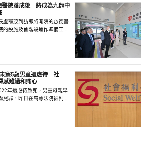
德醫院落成後 將成為九龍中
院
長盧寵茂到訪即將開院的啟德醫
院的設施及首階段運作準備工
，啟德醫院將取代伊利沙伯醫
中聯網的龍頭醫院，服務範圍覆
龍城、黃大仙及觀塘，覆蓋超過
，未來將成為九龍區的醫療樞紐，
院的整體布局。 醫院會分兩
訪未察5歲男童遭虐待 社
，首階段於10月展開，第二階段
深感難過和痛心
度符合預期，預計於2028年投
022年遭虐待致死，男童母親早
，啟德醫院總建築樓...
虐兒罪，昨日在高等法院被判監
李素蘭判刑時指，男童死時只剩皮
曾有社工三次上門家訪，包括在
但未能察覺事件。 社署回覆
對個案深感難過和痛心，一般而
透過多專業合作方式共同評估、