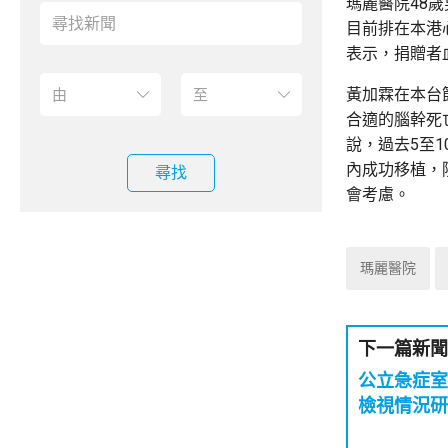
瑪麗醫院48
目前排在本港
表示，捐贈者
黃加霖在本台
合適的腦幹死
說，過去5至
內成功移植，
尋找
會考慮。
瑪麗醫院
下一篇新聞
公立急症室
檢視情況研