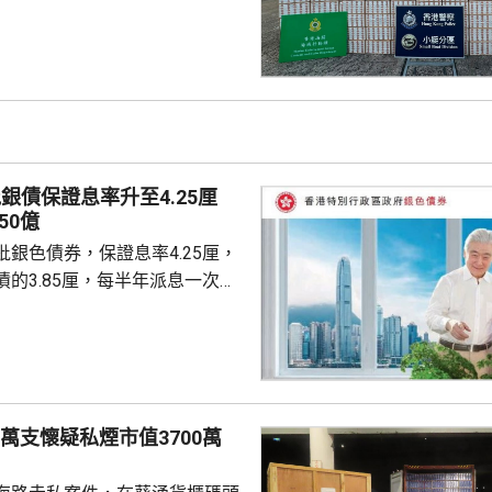
479萬元，未有人被捕。 兩個
在斬竹灣附近岸邊，發現2艘沒
的快艇，數名男子正將貨物從快
貨車。人員隨即行動，涉案男子
，逃離香港東面水域，往內地方
銀債保證息率升至4.25厘
50億
銀色債券，保證息率4.25厘，
的3.85厘，每半年派息一次。
0億元，每手1萬元，年期3年。
金額100萬元，即最多獲配發
本月21日至9月4日接受認購。政
反應，將目標發行額上調至最多
0萬支懷疑私煙市值3700萬
銀色債券，為長者提供一個安