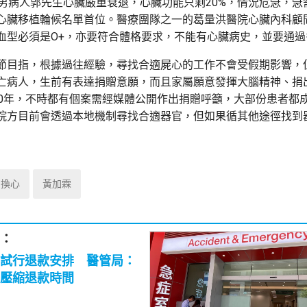
歲男病人郭先生心臟嚴重衰退，心臟功能只剩20%，情況危急，急
心臟移植輪候名單首位。醫療團隊之一的葛量洪醫院心臟內科顧
血型必須是O+，亦要符合體格要求，不能有心臟病史，並要通過
節目指，根據過往經驗，尋找合適屍心的工作不會受假期影響，
亡病人，生前有表達捐贈意願，而且家屬願意發揮大腦精神、捐
10年，不時都有個案需經媒體公開作出捐贈呼籲，大部份患者都
院方目前會透過本地機制尋找合適器官，但如果循其他途徑找到
換心
黃加霖
：
試行退款安排 醫管局：
壓縮退款時間