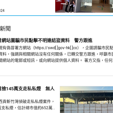
024
新聞
冒網站圖騙市民點擊不明連結盜資料 警方跟進
偽冒署方網站（https://swd[.]gov-hk[.]co），企圖誘騙市
資料，強調與相關網站沒有任何關係，已轉交警方跟進，呼籲市
關網站的電郵或短訊，或向網站提供個人資料。 署方又指，任何
與警方聯絡；如有查詢，可致電社署熱線2343 2255。
檢145萬支走私私煙 無人
西貢斬竹灣偵破走私私煙案件，
萬支私煙，估計總市值約652萬