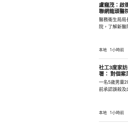
盧寵茂：啟
聯網龍頭醫
醫務衞生局局
院，了解新醫
作。盧寵茂說
院，成為九龍
蓋油尖旺、九
本地
1小時前
180萬人口
改善九龍區公立醫
社工3度家
階段投入服務
署： 對個案
3座大樓工程進
一名5歲男童2
入服務。政府指
前承認誤殺及
22年。法官
包骨，亦提到
事主死前三個月，
本地
1小時前
查詢時表示，
言專業人員會