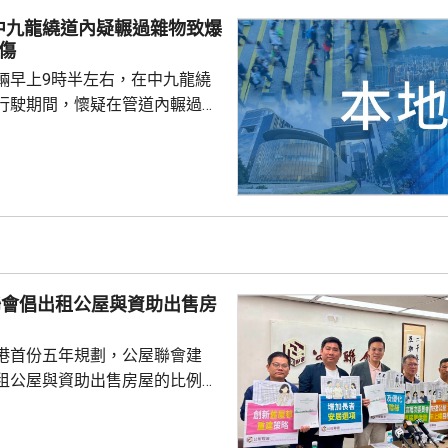
童福利個案，個案社工會綜合考
中九龍繞道內疑輾過雜物致爆
危機因素及保護因素，並參考專
傷
兒童制定合適福利...
輛早上9時半左右，在中九龍繞
行駛期間，懷疑在管道內輾過雜
司機隨即將車煞停，車上1男1女
救護車送伊利沙伯醫院治理。懲
另外2輛署方車輛到場，將其他
接走。受意外影響，管道慢線和
，約1小時後陸續重開。
聯會倡出租公屋與資助出售房
」
港首份五年規劃，公屋聯會建
租公屋與資助出售房屋的比例，
調整至「5比5」。聯會副主席梁文
公屋供應增加，有空間既能滿足