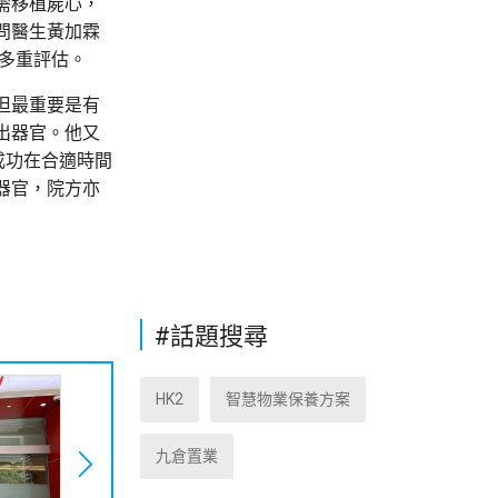
需移植屍心，
問醫生黃加霖
多重評估。
但最重要是有
出器官。他又
成功在合適時間
器官，院方亦
#話題搜尋
HK2
智慧物業保養方案
九倉置業