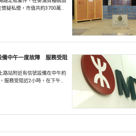
海路走私案件，在葵涌貨櫃碼頭
..
支懷疑私煙，市值共約3700萬
萬元。 關員上周日在碼
新加坡抵港、報稱載有封閉式救
40呎貨櫃，發現約534萬支懷
一名51歲本地男子，隨即展開監
再拘捕一名68歲本地男子。海關
個由南韓仁川抵港、報稱載有牙
設備中午一度故障 服務受阻
40呎貨櫃，發現約278萬支懷
4...
上路站附近有信號設備在中午約
障，服務受阻近2小時，在下午約
 信號設備故障期間，
路站之間一度要單軌雙向行車，
期間來往紅磡至屯門站行車一度
30分鐘。在港鐵派員到場處理和
站大致維持有序。