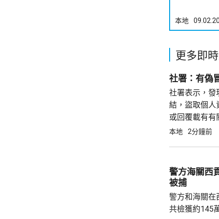
本地
09.02.2
更多即時
社署：有偽
社署表示，發現有
結，盜取個人
或回覆載有有
站提供資料，應
本地
2分鐘前
警方海關西貢
被捕
警方和海關在
共檢獲約145