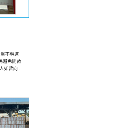
民點擊不明連
民避免開啟
人如曾向網