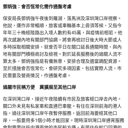
鄧炳強：會否恆常化需作通盤考慮
保安局長鄧炳強午夜後到羅湖、落馬洲及深圳灣口岸視察。
他說，運作非常暢順，旅客或車輛基本上毋須等候，又指今
年年三十晚經陸路出入境人數約有45萬，與疫情前相若。他
再次感謝內地有關部門協調，將會再檢討日後大時大節或人
多時採取相關安排，就會否平日在關口延長通關時間，與內
地有關部門積極商討及檢視。對於延長服務後的過關人流不
算太多，鄧炳強指是有備無患，安排合理及適當調配資源。
至於措施會否恆常化，會研究多項因素，包括實際人流，巿
民需要及營商情況，作通盤考慮。
過關巿民稱方便 冀擴展至其他口岸
在深圳灣口岸，接近午夜陸續有市民及旅客經口岸去內地。
關口外未見有私家車和直通巴車龍。有住在深圳前海的港人
指，過往深圳灣口岸午夜暫停服務，返回前海要經其他口
岸，一般要用多1個小時才能回家。現時深圳灣口岸通宵服務
會對需要往返中港兩地的市民較方便。有居住在蛇口回港的