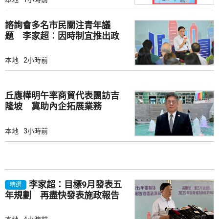
諮詢會多名市民關注青年議
題 李家超︰因時制宜推出政
策
本地
2小時前
丘應樺明午率商貿代表團訪吉
隆坡 冀助內企拓展業務
本地
3小時前
李家超：目標9月發表五
精選
年規劃 再盡快發表施政報告