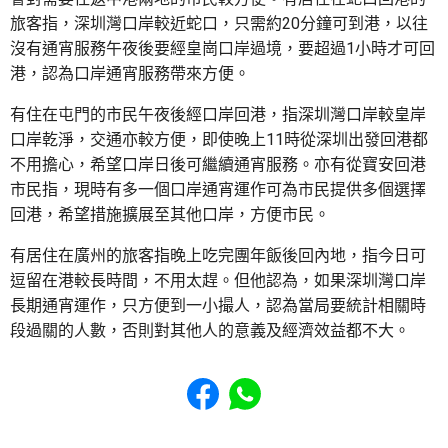
旅客指，深圳灣口岸較近蛇口，只需約20分鐘可到港，以往
沒有通宵服務午夜後要經皇崗口岸過境，要超過1小時才可回
港，認為口岸通宵服務帶來方便。
有住在屯門的市民午夜後經口岸回港，指深圳灣口岸較皇岸
口岸乾淨，交通亦較方便，即使晚上11時從深圳出發回港都
不用擔心，希望口岸日後可繼續通宵服務。亦有從寶安回港
市民指，現時有多一個口岸通宵運作可為市民提供多個選擇
回港，希望措施擴展至其他口岸，方便市民。
有居住在廣州的旅客指晚上吃完團年飯後回內地，指今日可
逗留在港較長時間，不用太趕。但他認為，如果深圳灣口岸
長期通宵運作，只方便到一小撮人，認為當局要統計相關時
段過關的人數，否則對其他人的意義及經濟效益都不大。
Share to Facebook
Share to WhatsApp