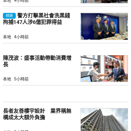
本地
4小時前
警方打擊黑社會洗黑錢
精選
拘捕147人涉6億犯罪得益
本地
4小時前
陳茂波：盛事活動帶動消費增
長
本地
5小時前
長者友善樓宇設計 業界稱無
構成太大額外負擔