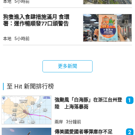
本地
5小時前
狗隻進入食肆措施滿月 食環
署：運作暢順發77口頭警告
本地
5小時前
更多新聞
至 Hit 新聞排行榜
強颱風「白海豚」在浙江台州登
1
陸 上海落暴雨
兩岸
3分鐘前
傳美國愛國者導彈庫存不足
2