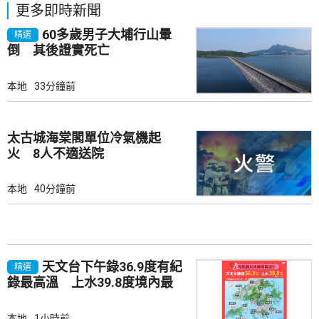
更多即時新聞
60多歲男子大埔行山暈
精選
倒 其後證實死亡
本地
33分鐘前
太古城海棠閣單位冷氣機起
火 8人不適送院
本地
40分鐘前
天文台下午錄36.9度有紀
精選
錄最高溫 上水39.8度境內最
高
本地
1小時前