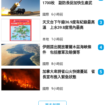
1700枚 副防長促加快生產武
器
國際
6小時前
天文台下午錄36.9度有紀錄最高
3
溫 上水39.8度境內最高
本地
1小時前
伊朗提出開放霍爾木茲海峽條
4
件 包括撤軍及賠償等
國際
8小時前
加拿大卑詩省山火快速蔓延 省
5
長宣布進入緊急狀態
國際
9小時前