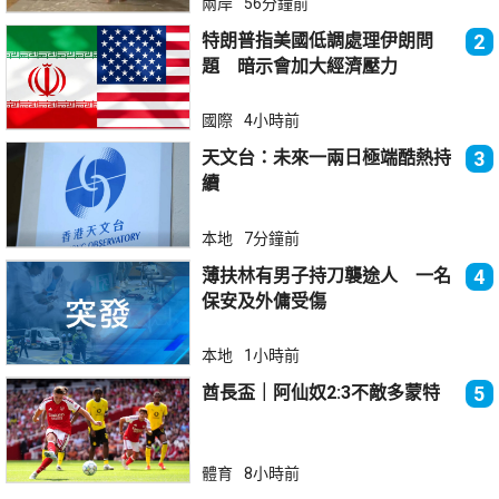
兩岸
56分鐘前
特朗普指美國低調處理伊朗問
2
題 暗示會加大經濟壓力
國際
4小時前
天文台：未來一兩日極端酷熱持
3
續
本地
7分鐘前
薄扶林有男子持刀襲途人 一名
4
保安及外傭受傷
本地
1小時前
酋長盃｜阿仙奴2:3不敵多蒙特
5
體育
8小時前