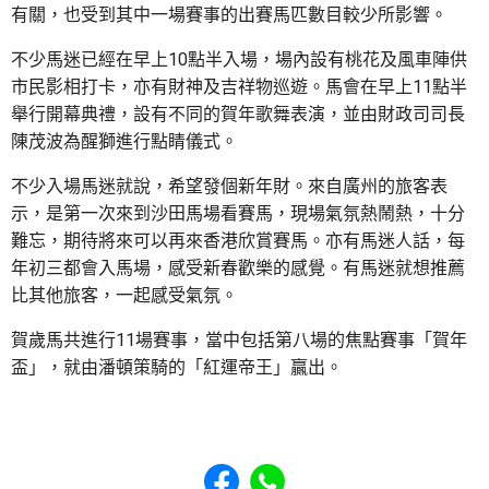
有關，也受到其中一場賽事的出賽馬匹數目較少所影響。
不少馬迷已經在早上10點半入場，場內設有桃花及風車陣供
市民影相打卡，亦有財神及吉祥物巡遊。馬會在早上11點半
舉行開幕典禮，設有不同的賀年歌舞表演，並由財政司司長
陳茂波為醒獅進行點睛儀式。
不少入場馬迷就說，希望發個新年財。來自廣州的旅客表
示，是第一次來到沙田馬場看賽馬，現場氣氛熱鬧熱，十分
難忘，期待將來可以再來香港欣賞賽馬。亦有馬迷人話，每
年初三都會入馬場，感受新春歡樂的感覺。有馬迷就想推薦
比其他旅客，一起感受氣氛。
賀歲馬共進行11場賽事，當中包括第八場的焦點賽事「賀年
盃」，就由潘頓策騎的「紅運帝王」贏出。
Share to Facebook
Share to WhatsApp