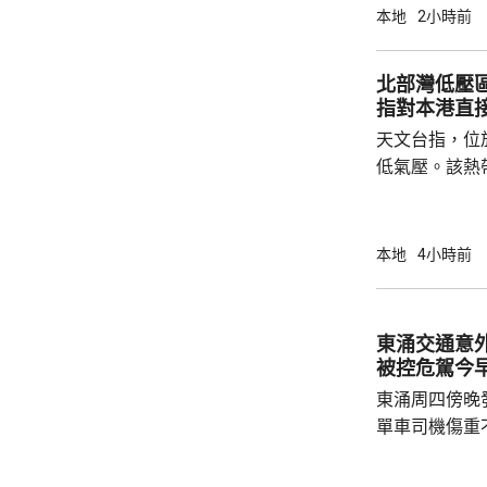
本地
2小時前
北部灣低壓
指對本港直
天文台指，位
低氣壓。該熱
日橫過海南島
離，對本港直
採取靠近廣東
本地
4小時前
戒備信號的機
帶低氣壓的強
東涌交通意
被控危駕今
東涌周四傍晚
單車司機傷重
司機危險駕駛
裁判法院提堂。 事發在周四傍晚6時許