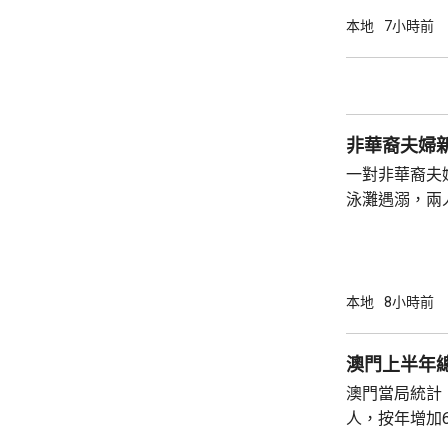
龍運巴士沿東
本地
7小時前
山公路出口時
單車攝入巴士
身體多處受傷
周五早上8時
非華裔夫婦
一對非華裔夫
泳灘遇溺，兩人昏迷
許接報有人遇
分別由途人及
本地
8小時前
澳門上半年總
澳門當局統計，
人，按年增加6
37.1萬人。