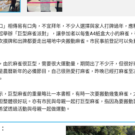
口」相傳易有口角，不宜拜年，不少人選擇與家人打牌過年，應
起舉辦「巨型麻雀派對」，讓參加者以每隻A4紙盒大小的麻雀，
次摸牌和出牌都要走出場地中央搬動麻雀。市民事前登記可以免
，由於麻雀很巨型，需要很大運動量，期間出了不少汗，但很好
是農曆新年的必備節目，自己很熱愛打麻雀，昨晚已經打麻雀至
。
示，巨型麻雀的重量略比一本書輕，有時一次要搬動幾隻麻雀，
但整體很好玩。亦有市民與母親一起打巨型麻雀，指因為要搬動
希望透過活動與母親一起做運動。
：