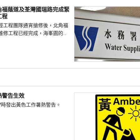
，亦要視乎病人本身有否先天性
角福蔭道及荃灣國瑞路完成緊
防護中心指截至7
工程
名兒童流感引發嚴重併發症...
經工程團隊通宵搶修後，北角福
維修工程已經完成，海峯園的食
半恢復正常。 另外，荃灣
水管維修工程亦已完成，食水供
起陸續恢復正常。
熱警告生效
7時發出黃色工作暑熱警告。