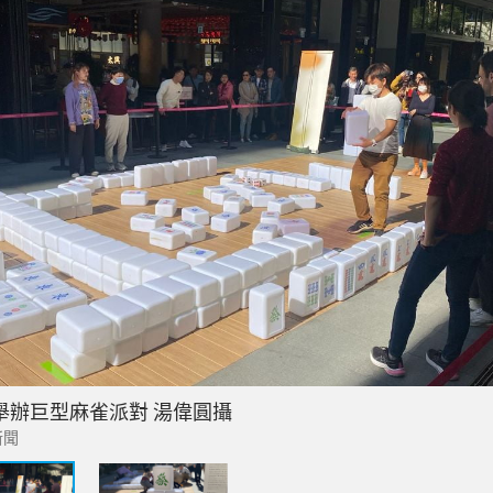
舉辦巨型麻雀派對 湯偉圓攝
新聞