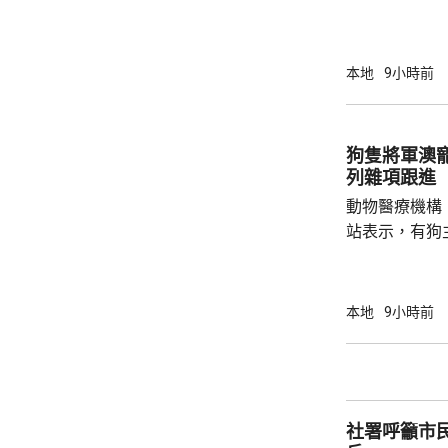
52%；死亡人
瘤、循環系統疾病
方面，上半年
本地
9小時前
1466人，按
471人，按年
狗隻將軍澳
列雜項跟進
動物醫療機構
站表示，有狗
道的寵物公園
適，狗主將狗
亡，狗主事後聯
本地
9小時前
示，經初步調
件交由將軍澳
捕。
社署呼籲市