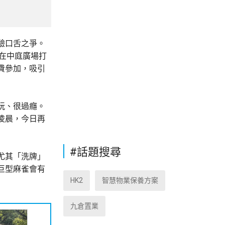
驗口舌之爭。
在中庭廣場打
費參加，吸引
玩、很過癮。
凌晨，今日再
#話題搜尋
尤其「洗牌」
巨型麻雀會有
HK2
智慧物業保養方案
九倉置業