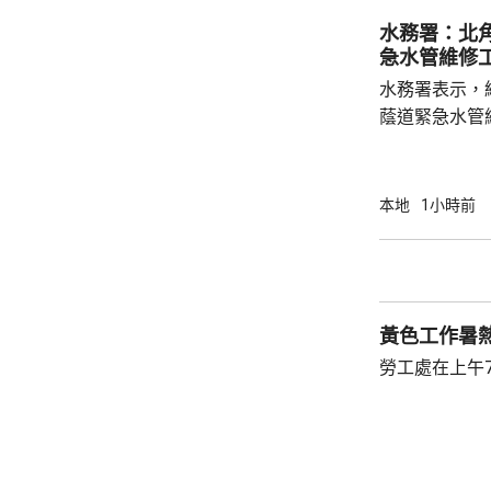
的抗體會降低
水務署：北
問題，令免疫力減弱。 衞生
急水管維修
月底，錄得12
水務署表示，
蔭道緊急水管
水供應於清晨約5時
國瑞路的緊急
應於凌晨4時
本地
1小時前
黃色工作暑
勞工處在上午