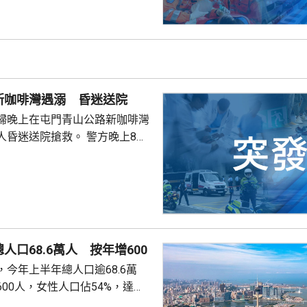
涌東交匯處行駛，去到近北大嶼
，懷疑切線撞到一架電單車。電
車頭，推行約20米。電單車司機
，昏迷送往北大嶼山醫院，延至
許證實死亡。
新咖啡灣遇溺 昏迷送院
婦晚上在屯門青山公路新咖啡灣
送院搶救。 警方晚上8時
溺。兩名年齡20及23歲的事主，
消防救起，昏迷送往屯門醫院。
人口68.6萬人 按年增600
今年上半年總人口逾68.6萬
00人，女性人口佔54%，達
新生嬰兒有1340名，男嬰佔逾