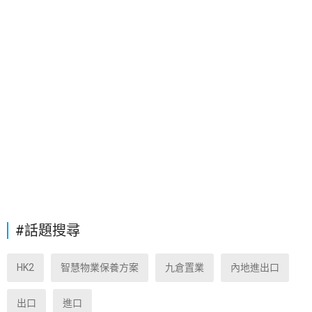
#話題搜尋
HK2
智慧物業保養方案
九倉置業
內地進出口
出口
進口