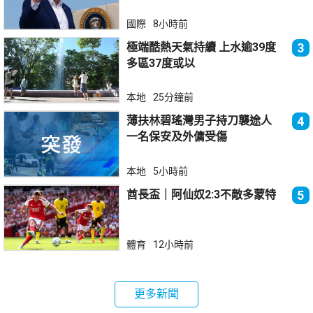
國際
8小時前
極端酷熱天氣持續 上水逾39度
3
多區37度或以
本地
25分鐘前
薄扶林碧瑤灣男子持刀襲途人
4
一名保安及外傭受傷
本地
5小時前
酋長盃｜阿仙奴2:3不敵多蒙特
5
體育
12小時前
更多新聞