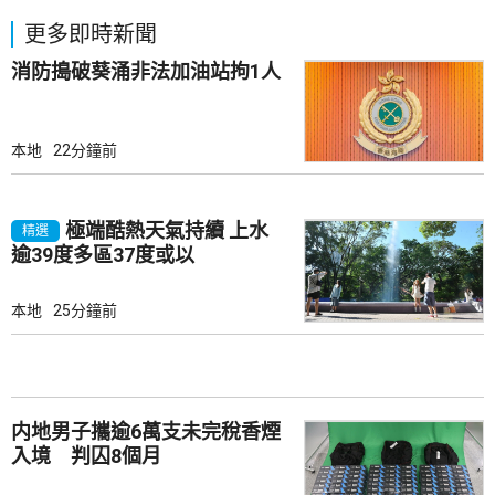
更多即時新聞
消防搗破葵涌非法加油站拘1人
本地
22分鐘前
極端酷熱天氣持續 上水
精選
逾39度多區37度或以
本地
25分鐘前
内地男子攜逾6萬支未完稅香煙
入境 判囚8個月