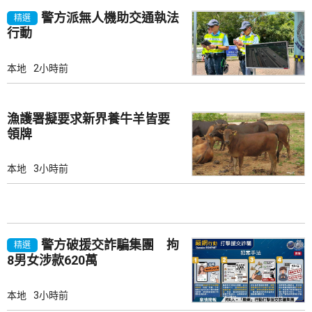
警方派無人機助交通執法
精選
行動
本地
2小時前
漁護署擬要求新界養牛羊皆要
領牌
本地
3小時前
警方破援交詐騙集團 拘
精選
8男女涉款620萬
本地
3小時前