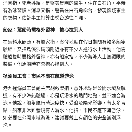
消息指，死者姓羅，是醫美集團的醫生，住在白石角，平時
有游泳習慣。消息又指，警員在白石角梯台，發現懷疑事主
的衣物，估計事主打算由梯台游往丫洲。
船家：駕船時需格外留神 擔心撞到人
在馬料水碼頭，有船家指，案發地點在假日期間有較多船隻
駛經，又指烏溪沙碼頭附近亦有不少人進行水上活動，他駕
駛船隻時要格外留神。亦有船家指，不少游泳人士無顯眼的
裝備，他駕船時亦會擔心撞到人。
拯溺員工會：市民不應在航道游泳
港九拯溺員工會副主席胡啟榮指，意外地點是公開水域及航
道，有不少漁船駛過，亦是玩滑水的熱門地點，並不適合游
泳。他說，船隻航行時速度快，受浪及陽光影響，有太多盲
點，船家非常難發現有人游水。他指，市民不應下海游泳，
如必要在公開水域游泳，建議要戴上有顔色的安全識別浮
泡。