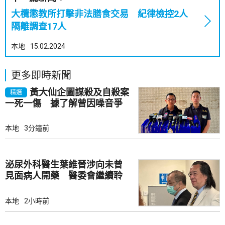
大欖懲教所打擊非法膳食交易 紀律檢控2人
隔離調查17人
本地
15.02.2024
更多即時新聞
黃大仙企圖謀殺及自殺案
精選
一死一傷 據了解曾因噪音爭
執
本地
3分鐘前
泌尿外科醫生葉維晉涉向未曾
見面病人開藥 醫委會繼續聆
訊
本地
2小時前