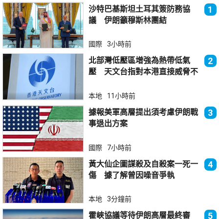
沙特巴基斯坦土耳其簽防務協
1
議 伊朗籲穆斯林團結
國際
3小時前
北部灣低壓區增強為熱帶低氣
2
壓 天文台指對本港直接威脅不
大
本地
11小時前
據報美軍高層提出須考慮伊朗戰
3
事退出方案
國際
7小時前
黃大仙企圖謀殺及自殺案一死一
4
傷 據了解曾因噪音爭執
本地
3分鐘前
霍峽協議等待伊朗高層最終審
5