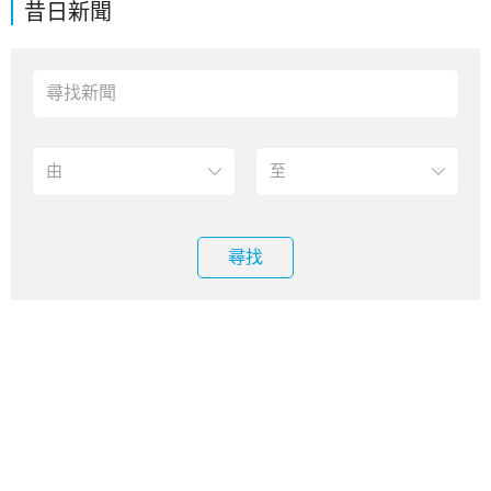
昔日新聞
尋找