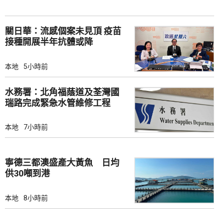
關日華：流感個案未見頂 疫苗
接種開展半年抗體或降
本地
5小時前
水務署：北角福蔭道及荃灣國
瑞路完成緊急水管維修工程
本地
7小時前
寧德三都澳盛產大黃魚 日均
供30噸到港
本地
8小時前