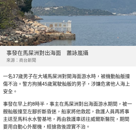
事發在馬屎洲對出海面 蕭詠嵐攝
來源：商台新聞
一名37歲男子在大埔馬屎洲對開海面游水時，被機動舢舨撞
傷不治。警方拘捕45歲駕駛舢舨的男子，涉嫌危害他人海上
安全。
事發在早上約8時半，事主在馬屎洲對出海面游水期間，被一
艘舢舨撞至左腳折斷昏迷，船家將他救起，救護人員再將事
主送至馬料水水警基地，再由救護車送往威爾斯醫院，期間
要用自動心外壓機，經搶救後證實不治。