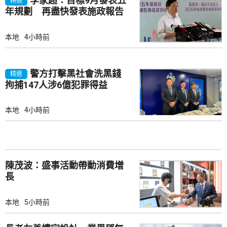
李家超：目標9月發表五
精選
年規劃 再盡快發表施政報告
本地
4小時前
警方打擊黑社會洗黑錢
精選
拘捕147人涉6億犯罪得益
本地
4小時前
陳茂波：盛事活動帶動消費增
長
本地
5小時前