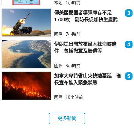
本地
1小時前
傳美國愛國者導彈庫存不足
3
1700枚 副防長促加快生產武
器
國際
7小時前
伊朗提出開放霍爾木茲海峽條
4
件 包括撤軍及賠償等
國際
8小時前
加拿大卑詩省山火快速蔓延 省
5
長宣布進入緊急狀態
國際
10小時前
更多新聞