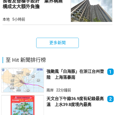
長者友善樓宇設計 業界稱無
構成太大額外負擔
本地
5小時前
更多新聞
至 Hit 新聞排行榜
強颱風「白海豚」在浙江台州登
1
陸 上海落暴雨
兩岸
22分鐘前
天文台下午錄36.9度有紀錄最高
2
溫 上水39.8度境內最高