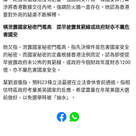
涉將香港數據交往內地，強調防火牆一直存在。她認為香港
要對外商的疑慮不斷解釋。
稱泄露國家秘密門檻高 提早披露貧窮線或政府財赤不屬危
害國安
她又指，泄露國家秘密門檻高，指先決條件是危害國家安全
的秘密，而國家秘密的定義根據香港法例而定，認為即使提
早披露政府未公佈的貧窮線，或政府今個財政年度財赤1200
億，亦不屬危害國家安全。
葉劉淑儀指，預料23條立法最遲在立法會休會前通過，指相
信特區政府考量美英國家的反應，希望盡量在年尾美國大選
前做好，以免選舉時被「抽水」。
Share to Facebook
Share to WhatsApp