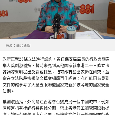
來源：商台新聞
政府正就23條立法進行諮詢。曾任保安局局長的行政會議召
集人葉劉淑儀指，暫時未見到其他國家就本港二十三條立法
諮詢發聲明提出反對或抹黑，指可能有些國家仍在研究，並
會在立法階段檢視條文草案細節再作評論；亦可能因為見到
文件的確參考了大量五眼聯盟國家或新加坡等地的國家安全
法例。
葉劉淑儀指，外商關注香港會否變成另一個中國城市，例如
有報道指有律師行將數據分開，禁止香港員工瀏覽國際數據
庫，她指有關做法沒有必要，指諮詢文件無一條國安罪行牽