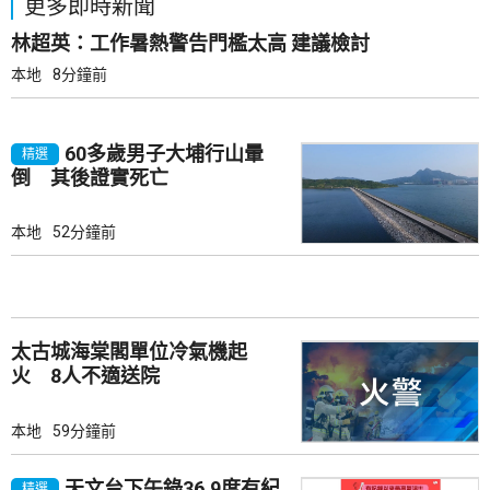
更多即時新聞
林超英：工作暑熱警告門檻太高 建議檢討
本地
8分鐘前
60多歲男子大埔行山暈
精選
倒 其後證實死亡
本地
52分鐘前
太古城海棠閣單位冷氣機起
火 8人不適送院
本地
59分鐘前
天文台下午錄36.9度有紀
精選