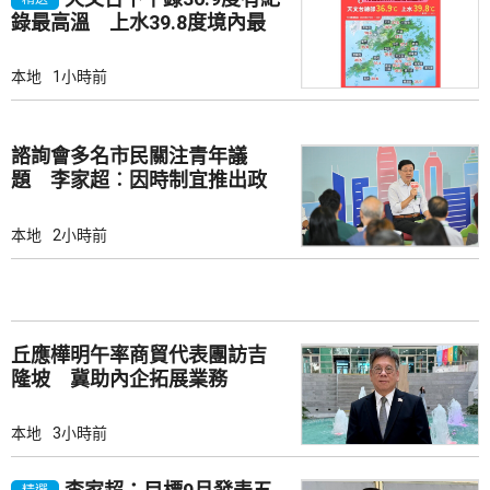
錄最高溫 上水39.8度境內最
高
本地
1小時前
諮詢會多名市民關注青年議
題 李家超︰因時制宜推出政
策
本地
2小時前
丘應樺明午率商貿代表團訪吉
隆坡 冀助內企拓展業務
本地
3小時前