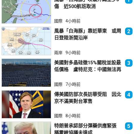
傷 近500航班取消
國際
4小時前
風暴「白海豚」靠近華東 或周
2
日登陸浙閩沿岸
兩岸
9小時前
美國對多晶硅徵15%關稅並設最
3
低價格 盧特尼克：中國無法再
傾銷
國際
7小時前
傳美國防部次長訪華受阻 因北
4
京不滿美對台軍售
國際
8小時前
特朗普承認部分彈藥供應緊張
5
稱霍峽協議未達成