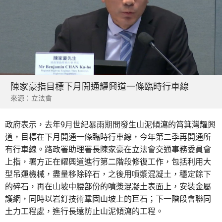
陳家豪指目標下月開通耀興道一條臨時行車線
來源：立法會
政府表示，去年9月世紀暴雨期間發生山泥傾瀉的筲箕灣耀興
道，目標在下月開通一條臨時行車線，今年第二季再開通所
有行車線。路政署助理署長陳家豪在立法會交通事務委員會
上指，署方正在耀興道進行第二階段修復工作，包括利用大
型吊運機械，盡量移除碎石，之後用噴漿混凝土，穩定餘下
的碎石，再在山坡中腰部份的噴漿混凝土表面上，安裝金屬
護網，同時以岩釘技術鞏固山坡上的巨石；下一階段會聯同
土力工程處，進行長遠防止山泥傾瀉的工程。