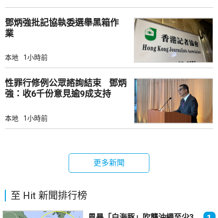
鄧炳強批記協執委選舉黑箱作
業
本地
1小時前
性罪行修例公眾諮詢結束 鄧炳
強：收6千份意見逾9成支持
本地
1小時前
更多新聞
至 Hit 新聞排行榜
風暴「白海豚」吹襲沖繩至少3
1