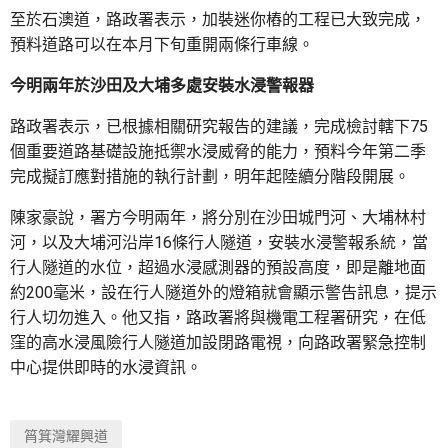
至於石澳道，路政署表示，加裝迷你樁的工程已大致完成，
預料道路可以在本月下旬重開兩條行車線。
今明兩年於沙田及大埔多處安裝水浸警報器
路政署表示，已根據相關研究報告的建議，完成檢討轄下75
個重要道路基礎設施抵禦水浸威脅的能力，預料今年第二季
完成擬訂應對措施的執行計劃，明年起陸續分階段開展。
陳家豪說，署方今明兩年，將分別在沙田城門河、大埔林村
河，以及大埔河沿岸16條行人隧道，安裝水浸警報系統，當
行人隧道的水位，超過水浸感測器的預設高度，即是離地面
約200毫米，設在行人隧道外的燈箱就會顯示警告訊息，提示
行人切勿進入。他又指，路政署將與機電工程署研究，在低
窪的高水浸風險行人隧道加設閉路電視，向路政署緊急控制
中心提供即時的水浸資訊。
筲箕灣耀興道