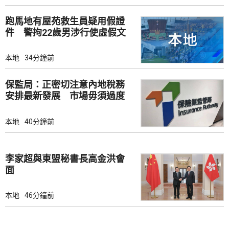
跑馬地有屋苑救生員疑用假證
件 警拘22歲男涉行使虛假文
書
本地
34分鐘前
保監局：正密切注意內地稅務
安排最新發展 市場毋須過度
解讀
本地
40分鐘前
李家超與東盟秘書長高金洪會
面
本地
46分鐘前