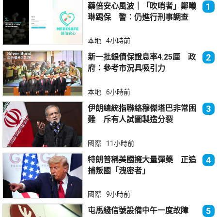
藥倍安心風波｜「吹哨者」鄭曦
1
琳踢保 警：仍進行刑事調查
本地
4小時前
新一批銀債保證息率4.25厘 政
2
府：參考市況具吸引力
本地
6小時前
伊朗總統指聯絡穆傑塔巴非常困
3
難 斥有人試圖製造分裂
國際
11小時前
特朗普稱美國擁大量彈藥 正追
4
捕叛國「洩密者」
國際
9小時前
屯馬綫信號設備中午一度故障
5