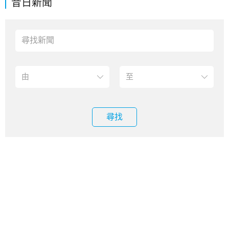
昔日新聞
尋找