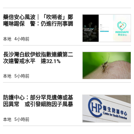
藥倍安心風波｜「吹哨者」鄭
曦琳踢保 警：仍進行刑事調
查
本地
4小時前
長沙灣白紋伊蚊指數連續第二
次達警戒水平 達32.1%
本地
5小時前
防護中心：部分罕見遺傳或基
因異常 或引發細胞因子風暴
本地
5小時前