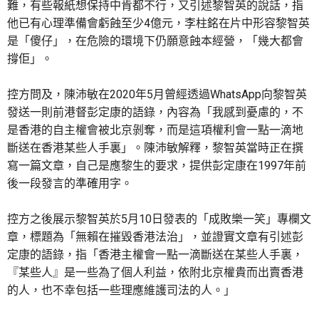
難，有些報紙想保持中肯都不行，又引述黎智英的說話，指
他已有心理準備會虧蝕至少4億元，李柱銘在片中形容黎智英
是「傻仔」，在危險的環境下仍願意蝕本經營，「幾大都會
撐佢」。
控方問及，陳沛敏在2020年5月曾經透過WhatsApp向黎智英
發送一則前港督彭定康的語錄，內容為「我感到憂慮的，不
是香港的自主權會被北京剝奪，而是這項權利會一點一滴地
斷送在香港某些人手裏」。陳沛敏解釋，黎智英當時正在撰
寫一篇文章，自己是應黎生的要求，提供彭定康在1997年前
後一段發言的準確用字。
控方之後展示黎智英於5月10日發表的「成敗樂一笑」專欄文
章，標題為「無賴在摧毀香港法治」，並證實文章有引述彭
定康的語錄，指「香港主權會一點一滴斷送在某些人手裏，
『某些人』是一些為了個人利益，依附北京權貴而出賣香港
的人，也不幸包括一些理應維護司法的人。」