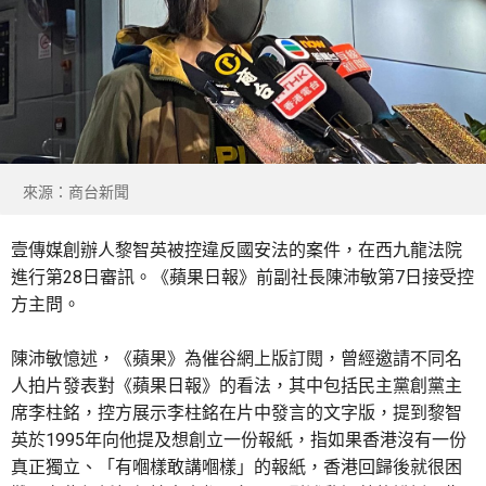
來源：商台新聞
壹傳媒創辦人黎智英被控違反國安法的案件，在西九龍法院
進行第28日審訊。《蘋果日報》前副社長陳沛敏第7日接受控
方主問。
陳沛敏憶述，《蘋果》為催谷網上版訂閱，曾經邀請不同名
人拍片發表對《蘋果日報》的看法，其中包括民主黨創黨主
席李柱銘，控方展示李柱銘在片中發言的文字版，提到黎智
英於1995年向他提及想創立一份報紙，指如果香港沒有一份
真正獨立、「有嗰樣敢講嗰樣」的報紙，香港回歸後就很困