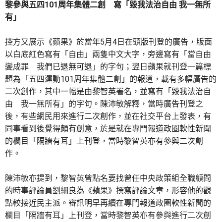
黎參與五四101周年集體二創 寫「毀我法治自由 我一無所
有」
控方又展示《蘋果》於當年5月4日在頭版刊登的廣告，版面
以白底紅色寫有「自由」兩隻中文大字，旁邊寫有「當自由
變成罪 我們已退無可退」的字句；翌日蘋果就刊登一篇標
題為「五四運動101周年集體二創」的報道，載有多幅廣告的
二次創作，其中一幅是由黎智英署名，並寫有「毀我法治自
由 我一無所有」的字句。陳沛敏解釋，當時廣告刊登之
後，有些網民用來進行二次創作，並在社交平台上發表，有
同事看到後覺得頗有創意，於是就在專門報道政圈軟性新聞
的欄目「隔牆有耳」上刊登，當時黎智英亦有參與二次創
作。
陳沛敏亦提到，黎智英曾點名要找曾任中央政策組全職顧問
的時事評論員劉細良為《蘋果》撰寫評論文章，形容他的觀
點較接近民主派。審訊明早再續在專門報道政圈軟性新聞的
欄目「隔牆有耳」上刊登，當時黎智英亦有參與進行二次創