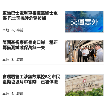
東涌巴士電單車相撞鐵騎士重
傷 巴士司機涉危駕被捕
本地
3小時前
陳國基視察新皇崗口岸 稱正
籌備測試確保萬無一失
本地
3小時前
食環署管工涉無故票控5名市民
亂拋垃圾月中答辯 已被停職
本地
4小時前