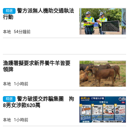
警方派無人機助交通執法
精選
行動
本地
54分鐘前
漁護署擬要求新界養牛羊皆要
領牌
本地
1小時前
警方破援交詐騙集團 拘
精選
8男女涉款620萬
本地
1小時前