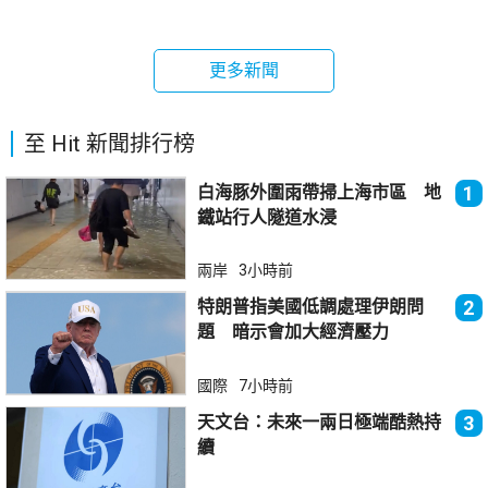
更多新聞
至 Hit 新聞排行榜
白海豚外圍雨帶掃上海市區 地
1
鐵站行人隧道水浸
兩岸
3小時前
特朗普指美國低調處理伊朗問
2
題 暗示會加大經濟壓力
國際
7小時前
天文台：未來一兩日極端酷熱持
3
續