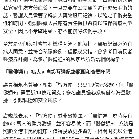
他又指，過往私家醫院上載資料的參與率低，舉例指病人獲
私家醫生處方薄血藥，一旦需要在公立醫院進行緊急手術的
話，醫護人員需要了解病人藥物服用紀錄，以確定手術安全
性和時間，強調醫護人員應有責任提供資料以確保醫療質量
安全，因此不希望用到、亦不能排除法例手段。
至於是否能與社會福利機構互通，他就指，醫療紀錄必須有
病人同意，並符合私隱條例，盧寵茂又指，會參考目前長者
醫療券計劃，為參加醫健通+的私家診所新增相關標示。
「醫健通+」病人可自設互通紀錄範圍和查閲年限
議員楊永杰質疑，相對「智方便」只需1.9億元撥款，但「醫
健通+」需要近14億元開支；多名議員擔心系統儲存海量數
據，引起私隱和安全風險。
盧寵茂表示，「智方便」並非數據庫，「醫健通」現時存有
約600萬人的健康數據，並不容易做，而「醫健通+」系統是
照顧全港市民的健康，值得投放更多資源，相關開支以全港