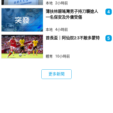
本地
2小時前
薄扶林碧瑤灣男子持刀襲途人
4
一名保安及外傭受傷
本地
4小時前
酋長盃｜阿仙奴2:3不敵多蒙特
5
體育
10小時前
更多新聞