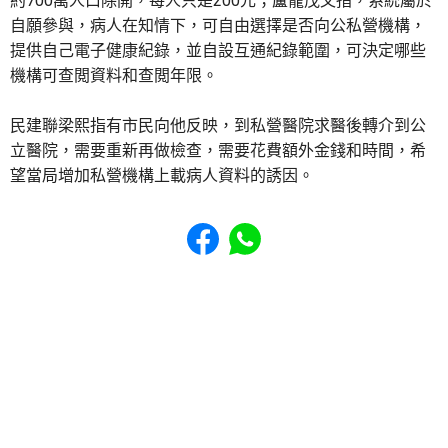
約700萬人口除開，每人只是200元；盧寵茂又指，系統屬於
自願參與，病人在知情下，可自由選擇是否向公私營機構，
提供自己電子健康紀錄，並自設互通紀錄範圍，可決定哪些
機構可查閲資料和查閲年限。
民建聯梁熙指有市民向他反映，到私營醫院求醫後轉介到公
立醫院，需要重新再做檢查，需要花費額外金錢和時間，希
望當局增加私營機構上載病人資料的誘因。
Share to Facebook
Share to WhatsApp