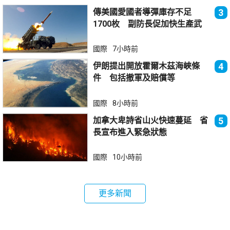
傳美國愛國者導彈庫存不足
3
1700枚 副防長促加快生產武
器
國際
7小時前
伊朗提出開放霍爾木茲海峽條
4
件 包括撤軍及賠償等
國際
8小時前
加拿大卑詩省山火快速蔓延 省
5
長宣布進入緊急狀態
國際
10小時前
更多新聞