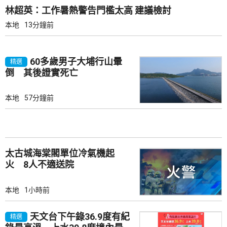
林超英：工作暑熱警告門檻太高 建議檢討
本地
13分鐘前
60多歲男子大埔行山暈
精選
倒 其後證實死亡
本地
57分鐘前
太古城海棠閣單位冷氣機起
火 8人不適送院
本地
1小時前
天文台下午錄36.9度有紀
精選