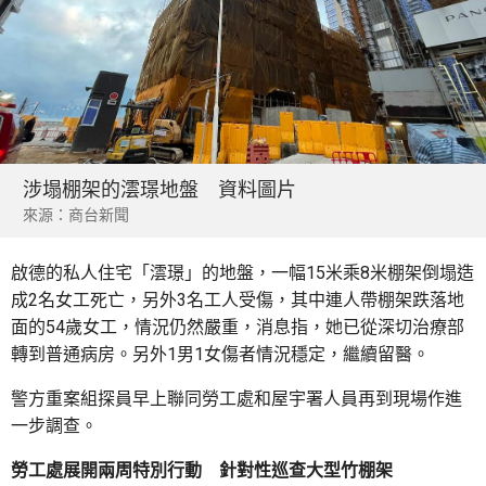
涉塌棚架的澐璟地盤 資料圖片
來源：商台新聞
啟德的私人住宅「澐璟」的地盤，一幅15米乘8米棚架倒塌造
成2名女工死亡，另外3名工人受傷，其中連人帶棚架跌落地
面的54歲女工，情況仍然嚴重，消息指，她已從深切治療部
轉到普通病房。另外1男1女傷者情況穩定，繼續留醫。
警方重案組探員早上聯同勞工處和屋宇署人員再到現場作進
一步調查。
勞工處展開兩周特別行動 針對性巡查大型竹棚架