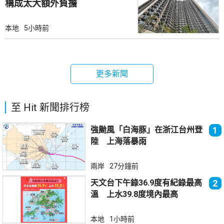
構成太大額外負擔
本地
5小時前
更多新聞
至 Hit 新聞排行榜
強颱風「白海豚」在浙江台州登
1
陸 上海落暴雨
兩岸
27分鐘前
天文台下午錄36.9度有紀錄最高
2
溫 上水39.8度境內最高
本地
1小時前