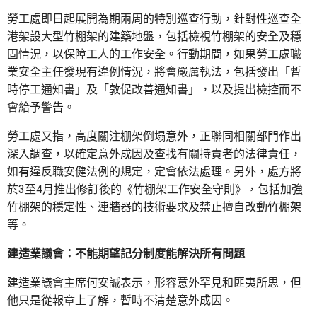
勞工處即日起展開為期兩周的特別巡查行動，針對性巡查全
港架設大型竹棚架的建築地盤，包括檢視竹棚架的安全及穩
固情況，以保障工人的工作安全。行動期間，如果勞工處職
業安全主任發現有違例情況，將會嚴厲執法，包括發出「暫
時停工通知書」及「敦促改善通知書」，以及提出檢控而不
會給予警告。
勞工處又指，高度關注棚架倒塌意外，正聯同相關部門作出
深入調查，以確定意外成因及查找有關持責者的法律責任，
如有違反職安健法例的規定，定會依法處理。另外，處方將
於3至4月推出修訂後的《竹棚架工作安全守則》，包括加強
竹棚架的穩定性、連牆器的技術要求及禁止擅自改動竹棚架
等。
建造業議會：不能期望記分制度能解決所有問題
建造業議會主席何安誠表示，形容意外罕見和匪夷所思，但
他只是從報章上了解，暫時不清楚意外成因。