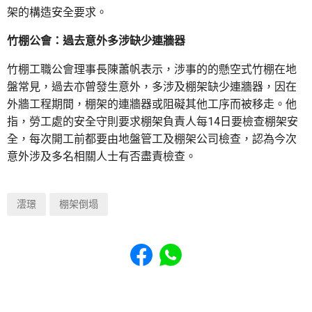
架的構造安全要求。
竹棚公會：過去意外多涉缺少連牆器
竹棚工職公會理事長陳蕭帆表示，涉事的的懸空式竹棚在地
盤常見，過去亦曾發生意外，多涉及棚架缺少連牆器，因在
外牆工程期間，棚架的連牆器或阻礙其他工序而被移走。他
指，勞工處的安全守則要求棚架負責人每14日要檢查棚架安
全，每次開工前都要由地盤管工及棚架公司檢查，認為今次
意外涉及多名相關人士有否盡責檢查。
澐璟
棚架倒塌
Share to Facebook
Share to WhatsApp