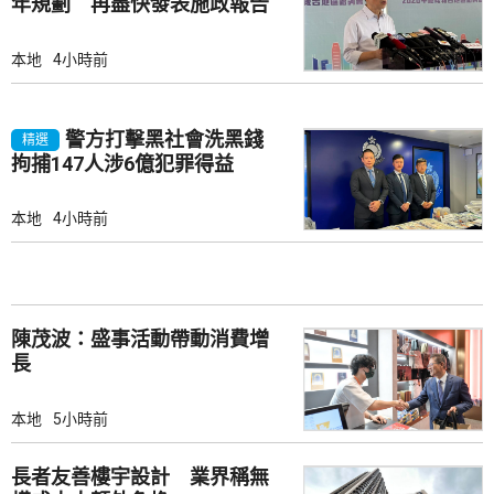
年規劃 再盡快發表施政報告
本地
4小時前
警方打擊黑社會洗黑錢
精選
拘捕147人涉6億犯罪得益
本地
4小時前
陳茂波：盛事活動帶動消費增
長
本地
5小時前
長者友善樓宇設計 業界稱無