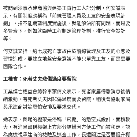
被問到涉事承建商協興建築正實行工人記分制，何安誠表
示，有關制度應稱為「前線管理人員及工友的安全表現計
劃」，指不能期望制度實施後，就能解決所有問題，而是要
多管齊下，例如就臨時工程制定管理計劃、推行安全設計
等。
何安誠又指，約七成死亡事故由於前線管理及工友的心態及
習慣造成，要建立地盤安全意識不能只單靠工友，而是需要
團隊合作。
工權會：死者丈夫悲傷過度要留院
工業傷亡權益會總幹事蕭倩文表示，死者家屬得悉消息後情
緒激動，有死者丈夫因悲傷過度而要留院，稍後會協助家屬
與承建商討論恩恤安排及要求交代。
她表示，倒塌的棚架是俗稱「飛棚」的懸空式設計，面積較
大，有消息聲稱棚架上方部分結構因方便工作而被移走，認
為應檢視承建商的檢驗及巡查工作，長遠關注是否要提升棚