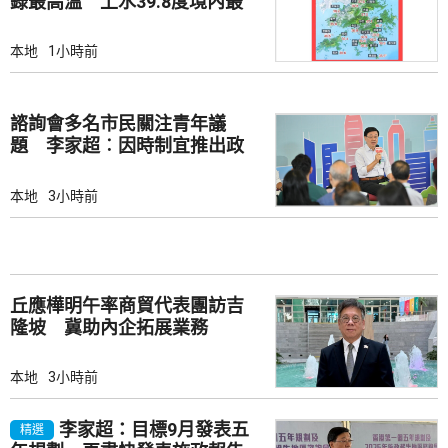
錄最高溫 上水39.8度境內最
高
本地
1小時前
諮詢會多名市民關注青年議
題 李家超︰因時制宜推出政
策
本地
3小時前
丘應樺明午率商貿代表團訪吉
隆坡 冀助內企拓展業務
本地
3小時前
李家超：目標9月發表五
精選