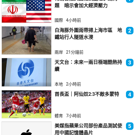
題 暗示會加大經濟壓力
國際
4小時前
白海豚外圍雨帶掃上海市區 地
2
鐵站行人隧道水浸
兩岸
21分鐘前
天文台：未來一兩日極端酷熱持
3
續
本地
2小時前
酋長盃｜阿仙奴2:3不敵多蒙特
4
體育
7小時前
美媒指蘋果公司部份產品測試使
5
用中國記憶體晶片