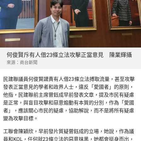
何俊賢斥有人借23條立法攻擊正當意見 陳業輝攝
來源：商台新聞
民建聯議員何俊賢譴責有人借23條立法搏取流量，甚至攻擊
發表正當意見的學者和政界人士，違反「愛國者」的原則，
他指，民建聯前主席曾鈺成早前發表文章，提及市民有疑慮
是正常，與盲目攻擊和惡意煽動有本質的分別，作為「愛國
者」，應該關心市民的疑慮，協助解說，而不是將所有疑慮
變為攻擊目標。
工聯會陳穎欣，早前發片質疑曾鈺成的立場，她說，作為議
員和KOL，任何就23條立法的惡意抹黑，她都會挺身而出，