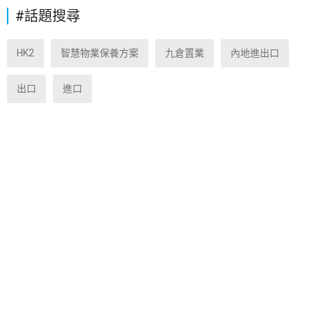
#話題搜尋
HK2
智慧物業保養方案
九倉置業
內地進出口
出口
進口