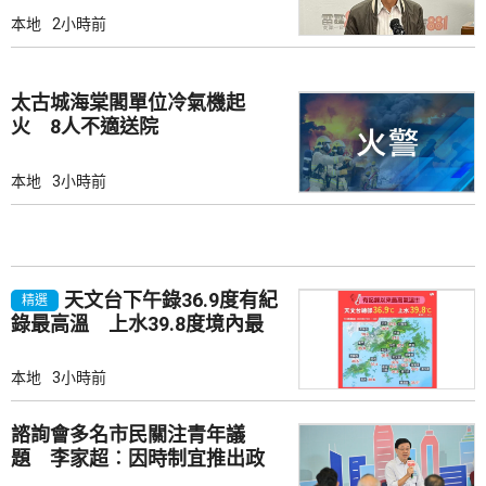
本地
2小時前
太古城海棠閣單位冷氣機起
火 8人不適送院
本地
3小時前
天文台下午錄36.9度有紀
精選
錄最高溫 上水39.8度境內最
高
本地
3小時前
諮詢會多名市民關注青年議
題 李家超︰因時制宜推出政
策