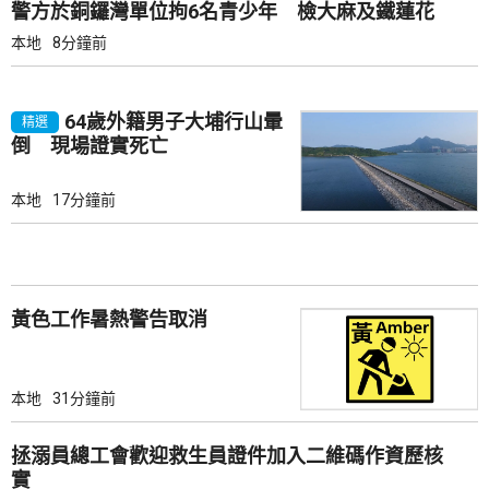
警方於銅鑼灣單位拘6名青少年 檢大麻及鐵蓮花
本地
8分鐘前
64歲外籍男子大埔行山暈
精選
倒 現場證實死亡
本地
17分鐘前
黃色工作暑熱警告取消
本地
31分鐘前
拯溺員總工會歡迎救生員證件加入二維碼作資歷核
實