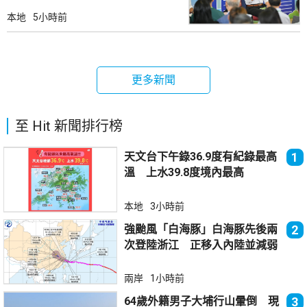
本地
5小時前
更多新聞
至 Hit 新聞排行榜
天文台下午錄36.9度有紀錄最高
1
溫 上水39.8度境內最高
本地
3小時前
強颱風「白海豚」白海豚先後兩
2
次登陸浙江 正移入內陸並減弱
兩岸
1小時前
64歲外籍男子大埔行山暈倒 現
3