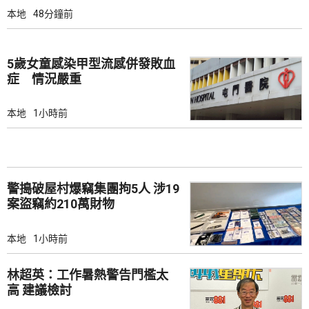
本地
48分鐘前
5歲女童感染甲型流感併發敗血
症 情況嚴重
本地
1小時前
警搗破屋村爆竊集團拘5人 涉19
案盜竊約210萬財物
本地
1小時前
林超英：工作暑熱警告門檻太
高 建議檢討