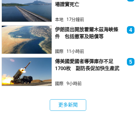
場證實死亡
本地
17分鐘前
伊朗提出開放霍爾木茲海峽條
4
件 包括撤軍及賠償等
國際
11小時前
傳美國愛國者導彈庫存不足
5
1700枚 副防長促加快生產武
器
國際
9小時前
更多新聞