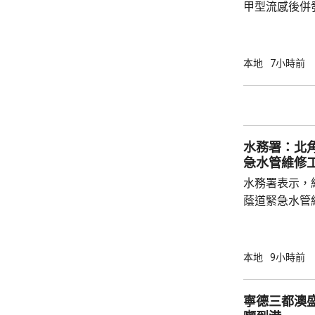
甲型流感後併
港今年首宗兒
傳染病學會會
系名譽臨床副
本地
7小時前
容情況不幸，
心。他指疫苗
的抗體會降低
問題，令免疫力減弱。 衞生
水務署：北
月底，錄得12
急水管維修
水務署表示，
蔭道緊急水管
水供應於清晨約5時
國瑞路的緊急
應於凌晨4時
本地
9小時前
寧德三都澳盛