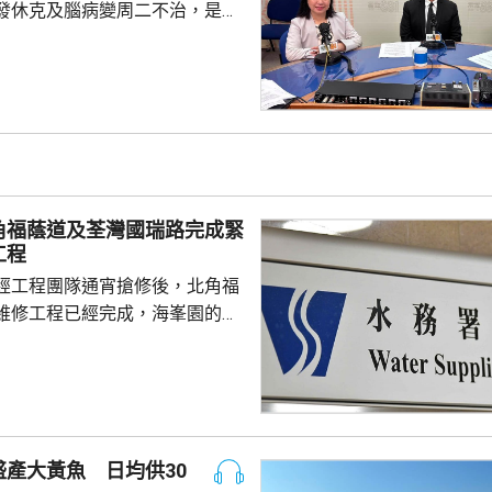
發休克及腦病變周二不治，是本
童感染流感離世個案。亞洲兒童
長、香港大學兒童及青少年科學
教授關日華認為是個別事件，形
但不希望影響市民對疫苗的信
接種計劃開展已有半年，身體內
，亦要視乎病人本身有否先天性
防護中心指截至7
角福蔭道及荃灣國瑞路完成緊
名兒童流感引發嚴重併發症...
工程
經工程團隊通宵搶修後，北角福
維修工程已經完成，海峯園的食
半恢復正常。 另外，荃灣
水管維修工程亦已完成，食水供
起陸續恢復正常。
產大黃魚 日均供30