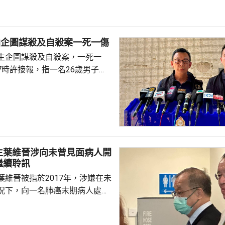
景。 甯漢豪在一個建造
指，建造業界近年積極推動應用
造業正改革轉型，至逐步邁向人
仙企圖謀殺及自殺案一死一傷
賦能的新時代，提升建造...
生企圖謀殺及自殺案，一死一
7時許接報，指一名26歲男子在
內被人持刀襲擊，傷者清醒，並
襲者為樓下住戶，約7分鐘後，
子倒臥在昭善樓對開地面，懷疑由
治。 警方表示，行凶者
一家製造噪音，素有積怨，今早
行凶者亦在同一時間進入升降
生葉維晉涉向未曾見面病人開
，之後逃回單位。警方其後破門
繼續聆訊
窗戶打開，地下有一...
葉維晉被指於2017年，涉嫌在未
況下，向一名肺癌末期病人處方
吉舒達」，病人其後離世，家屬
，葉維晉面臨6項指控，醫委會