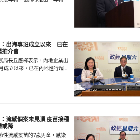
所有採用本港專利的企業提供稅
將本港原授專利開放大灣區城市
有更多人來港申請專利，活躍本
生態，但人口少，市場細，難以
樺：出海專班成立以來 已在
業，必須依賴其他市場，例如大
場推介會
專利權方面弱點。盧煜明表示，
展局長丘應樺表示，內地企業出
都帶來的機遇，已向政府提...
0月成立以來，已在內地進行超過
，包括在北京、上海及山東等地，
參與；行政長官李家超出訪中亞
內地及香港企業隨團，簽訂96份
近17億元投資額。 丘應樺
，當局協助企業「出海」時，會
進來」，鼓勵在香港先成立地區
流感個案未見頂 疫苗接種
並在香港作籌融資，相信對香港
體或降
，他下周出訪馬來...
節性流感疫苗的7歲男童，感染