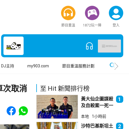
節目重溫
1872玩一陣
登入
搜尋
DJ主持
my903.com
節目重溫服務計劃
車次取消
至 Hit 新聞排行榜
黃大仙企圖謀殺
1
及自殺案一死一
Share to Facebook
Share to WhatsApp
傷
本地
1小時前
沙特巴基斯坦土
2