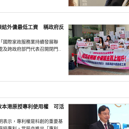
供時指，通常病
診，未有試過家屬到診所，病人
況。他指，當時病人妹妹解釋，
嚴重並臥床，不能作電話和視像
凍結外傭最低工資 稱政府反
當時強調診所不是賣藥，堅持要
在妹妹拒絕後，他只...
「國際家政服務業持續發展聯
處及跨政府部門代表召開閉門會
凍結外傭最低工資。聯會代表會
對凍薪建議正面，會作出考慮，
家政服務業持續發
月以問卷訪問約6200個外傭僱主
7%強烈反對外傭加薪，認為應凍
膳食津貼。組織指，雖然外傭現
5100元，不過連同免費住宿、水
放本港原授專利使用權 可活
用，僱主每月實...
明表示，專利權是科創的重要基
原授專利，當局亦推出「專利