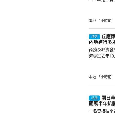
盒」安排，向
務優惠，若能
使用，相信會
本地
4小時前
港創科生態。 盧煜明在一個電視節目表示，本
港有良好科研
丘應
精選
產出獨角獸企
內地進行多
灣區，及解決
商務及經濟發
中大亦將把握北
海專班去年1
10場推介會
有幾千間企業
時，亦已帶同
本地
6小時前
合作備忘錄，達至
在本台節目指
先將企業「引
關日華：
精選
總部或公司，
開展半年抗
整體經濟有幫助
一名曾接種季