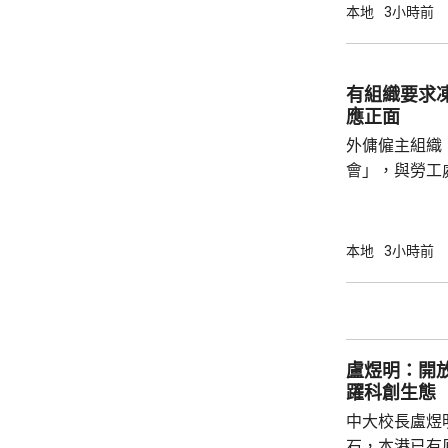
今日繼續傳召證人。 葉維晉作
本地
3小時前
人會到診所應
沒有出現的情
由於病人情況
有組織要求
問診。葉維晉
應正面
會見病人，只是
外傭僱主組織
會」，與勞工
議，要求政府
後表示，政府
並保持與持份者溝通。 國際
本地
3小時前
展聯會指，上
家庭，超過9
結最低工資及
時最低工資為
盧煜明：開
電煤及膳食等費
躍科創生態
中大校長盧煜
石，本港已有