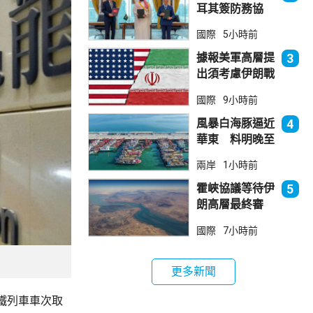
耳其簽防務協
議 伊朗籲穆斯
國際
5小時前
林團結
據報美軍高層提
3
出須考慮伊朗戰
事退出方案
國際
9小時前
風暴白海豚逼近
4
華東 料明晚至
周一登陸浙閩一
兩岸
1小時前
帶
霍峽協議等待伊
5
朗高層最終審
批 華府料重開
國際
7小時前
航道後解除封鎖
更多新聞
鐵列車車次取