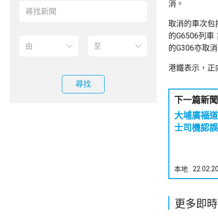
消。
取消的車次包
的G6506列
的G306亦取
港鐵表示，正
尋找
下一篇新聞
大埔廣福道
士司機認誤
本地
22.02.2
更多即時