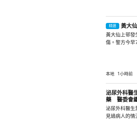
己，迎接建造業亮麗前
業活動致詞時
先進技術，建
黃大
工智能和機器人
精選
黃大仙上邨發
傷。警方今早
昭善樓升降機
向警員表示施
一名46歲男
高處墮下，當場證實不
本地
1小時前
多次投訴傷者
傷者外出時，
泌尿外科醫
機，隨即施襲
藥 醫委會
進入，發現單位
泌尿外科醫生
見過病人的情
當時的新藥「
向醫委會投訴