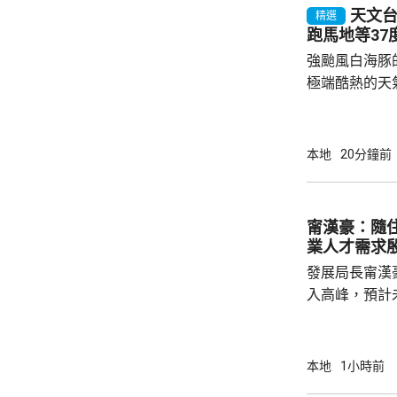
天文台錄
精選
跑馬地等37
強颱風白海豚
極端酷熱的天
至35度或以
高氣溫34.7
黃大仙、九龍
本地
20分鐘前
朗公園一度錄
軍澳 及流浮山36度。 在黃
烈陽光下在戶
甯漢豪：隨
跑一兩分鐘已
業人才需求
輕微中暑感覺，
發展局長甯漢
入高峰，預計
造業對人才需
長遠發展，政
造業議會做好
本地
1小時前
藝根基，也要