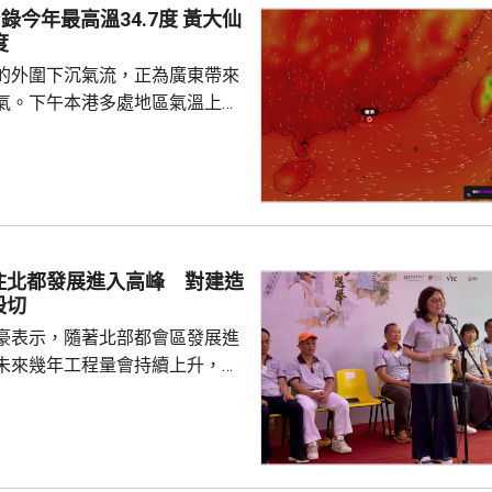
今年最高溫34.7度 黃大仙
度
的外圍下沉氣流，正為廣東帶來
氣。下午本港多處地區氣溫上升
上。截至下午4時，天文台錄得最
度，是今年以來的最高紀錄。其中
城、跑馬地、大埔、打鼓嶺及元
得37度高溫，黃竹坑、沙田、將
大仙，有市民在猛
外球場踢足球，他們指，在場上
住北都發展進入高峰 對建造
經大汗淋漓、衣服濕透，甚至有
殷切
不過因為...
豪表示，隨著北部都會區發展進
未來幾年工程量會持續上升，建
求殷切，為支持年輕人在建造業
府會繼續加大資源投放，聯同建
培訓，期望青年要傳承紮實的工
掌握前沿科技，鼓勵青年裝備自