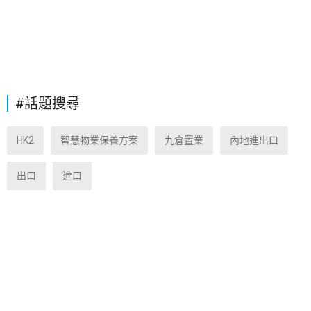
#話題搜尋
HK2
智慧物業保養方案
九倉置業
內地進出口
出口
進口