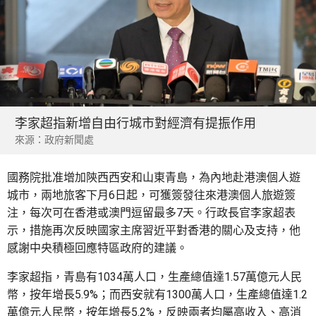
李家超指新增自由行城市對經濟有提振作用
來源：政府新聞處
國務院批准增加陝西西安和山東青島，為內地赴港澳個人遊
城市，兩地旅客下月6日起，可獲簽發往來港澳個人旅遊簽
注，每次可在香港或澳門逗留最多7天。行政長官李家超表
示，措施再次反映國家主席習近平對香港的關心及支持，他
感謝中央積極回應特區政府的建議。
李家超指，青島有1034萬人口，生產總值達1.57萬億元人民
幣，按年增長5.9%；而西安就有1300萬人口，生產總值達1.2
萬億元人民幣，按年增長5.2%，反映兩者均屬高收入、高消