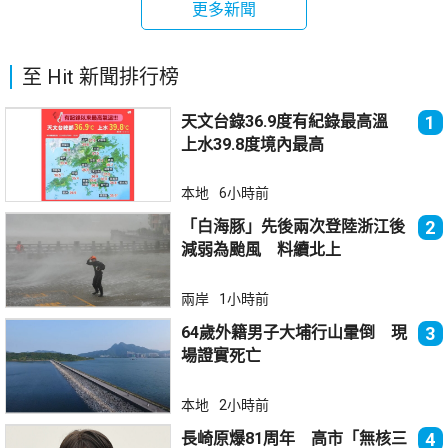
更多新聞
至 Hit 新聞排行榜
天文台錄36.9度有紀錄最高溫
1
上水39.8度境內最高
本地
6小時前
「白海豚」先後兩次登陸浙江後
2
減弱為颱風 料續北上
兩岸
1小時前
64歲外籍男子大埔行山暈倒 現
3
場證實死亡
本地
2小時前
長崎原爆81周年 高市「無核三
4