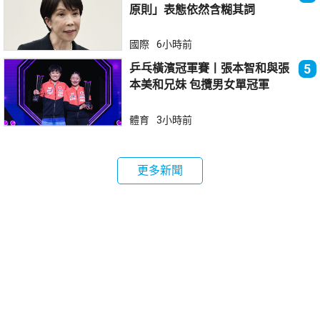
原則」表態依然含糊其詞
國際
6小時前
乒乓橫濱冠軍賽丨張本智和與張
5
本美和兄妹 包攬男女單冠軍
體育
3小時前
更多新聞