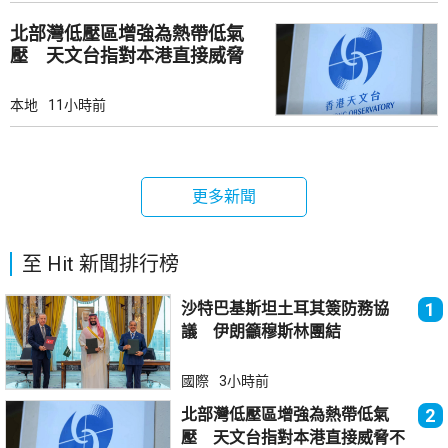
北部灣低壓區增強為熱帶低氣
壓 天文台指對本港直接威脅
不大
本地
11小時前
更多新聞
至 Hit 新聞排行榜
沙特巴基斯坦土耳其簽防務協
1
議 伊朗籲穆斯林團結
國際
3小時前
北部灣低壓區增強為熱帶低氣
2
壓 天文台指對本港直接威脅不