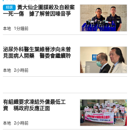
黃大仙企圖謀殺及自殺案
精選
一死一傷 據了解曾因噪音爭
執
本地
1分鐘前
泌尿外科醫生葉維晉涉向未曾
見面病人開藥 醫委會繼續聆
訊
本地
2小時前
有組織要求凍結外傭最低工
資 稱政府反應正面
本地
2小時前