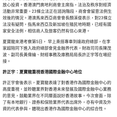
放心投資。香港澳門奧地利商會主席指，法治及秩序對經濟
活動非常重要，23條立法正在諮詢階段，商會會留意法例生
效後的情況。港澳馬來西亞商會會長顏溪俊表示，對23條立
法沒有疑問，指馬來西亞及新加坡在殖民地時期，已經有國
家安全法例，相信商人及旅客仍然有信心來港。
夏寶龍來港考察第5日， 早上乘搭專車到達政府總部，在李
家超陪同下進入政府總部會見金融界代表，財政司司長陳茂
波、副司長黃偉綸、財經事務及庫務局局長許正宇等在場迎
接。
許正宇：夏寶龍重視香港國際金融中心地位
許正宇會後表示，夏寶龍表達了對香港作為國際金融中心的
高度重視，並聆聽業界對香港未來發展及國際金融中心業務
的意見，鼓勵業界在不同層面說好香港故事。今次會面，除
了有本地銀行、證券和保險業界代表出席外，亦有中資及外
資的代表參與，體現出香港作為國際金融中心的綜合性。