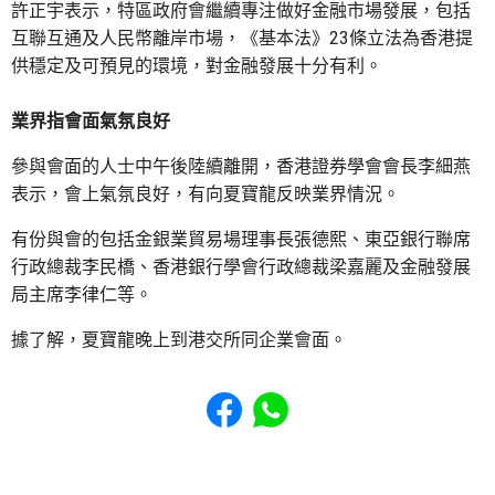
許正宇表示，特區政府會繼續專注做好金融市場發展，包括
互聯互通及人民幣離岸市場，《基本法》23條立法為香港提
供穩定及可預見的環境，對金融發展十分有利。
業界指會面氣氛良好
參與會面的人士中午後陸續離開，香港證券學會會長李細燕
表示，會上氣氛良好，有向夏寶龍反映業界情況。
有份與會的包括金銀業貿易場理事長張德熙、東亞銀行聯席
行政總裁李民橋、香港銀行學會行政總裁梁嘉麗及金融發展
局主席李律仁等。
據了解，夏寶龍晚上到港交所同企業會面。
Share to Facebook
Share to WhatsApp