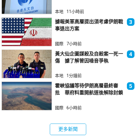
大
本地
11小時前
據報美軍高層提出須考慮伊朗戰
3
事退出方案
國際
7小時前
黃大仙企圖謀殺及自殺案一死一
4
傷 據了解曾因噪音爭執
本地
1分鐘前
霍峽協議等待伊朗高層最終審
5
批 華府料重開航道後解除封鎖
國際
6小時前
更多新聞