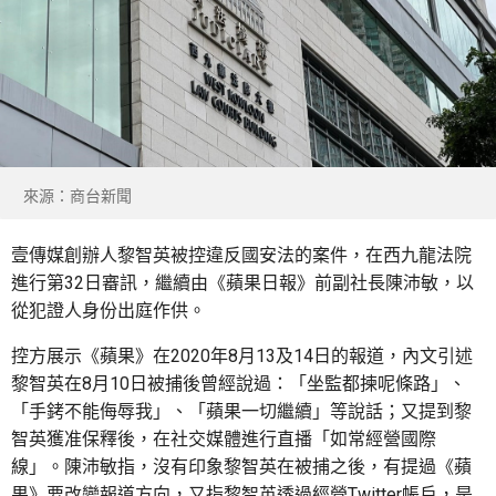
來源：商台新聞
壹傳媒創辦人黎智英被控違反國安法的案件，在西九龍法院
進行第32日審訊，繼續由《蘋果日報》前副社長陳沛敏，以
從犯證人身份出庭作供。
控方展示《蘋果》在2020年8月13及14日的報道，內文引述
黎智英在8月10日被捕後曾經說過：「坐監都揀呢條路」、
「手銬不能侮辱我」、「蘋果一切繼續」等說話；又提到黎
智英獲准保釋後，在社交媒體進行直播「如常經營國際
線」。陳沛敏指，沒有印象黎智英在被捕之後，有提過《蘋
果》要改變報道方向，又指黎智英透過經營Twitter帳戶，是