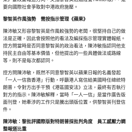
要向國際社會爭取對中港政府施壓。
黎智英作風強勢 需按指示管理《蘋果》
陳沛敏又形容黎智英是作風較強勢的老闆，很堅持自己的做
法是正確，因此會按照他的看法及編採指示管理實體報紙。
控方問當時是否同意黎智英的政治看法，陳沛敏指認同他支
持民主自由等基本價值，但他提出的一些具體做法或路線
等，則不是每次都認同。
控方問陳沛敏，既然不同意黎智英以蘋果日報的名義發起
「一人一信救香港」行動，呼籲港人寫信給美國時任總統特
朗普，令對方出手干預《港區國安法》立法，最終有否執行
對方的指示。陳沛敏解釋，當時「一人一信」是當作廣告版
面刊登，她牽涉的工作只是騰出頭版位置，供黎智英刊登信
件。
陳沛敏：黎批評國際版對特朗普採批判角度 員工感壓力調
整報道比重