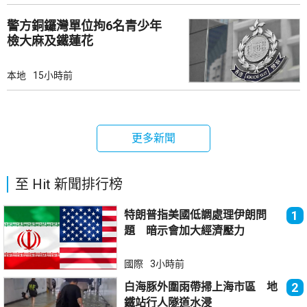
警方銅鑼灣單位拘6名青少年
檢大麻及鐵蓮花
本地
15小時前
更多新聞
至 Hit 新聞排行榜
特朗普指美國低調處理伊朗問
1
題 暗示會加大經濟壓力
國際
3小時前
白海豚外圍雨帶掃上海市區 地
2
鐵站行人隧道水浸