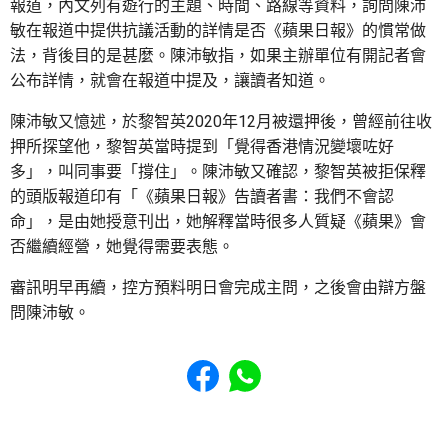
報道，內文列有遊行的主題、時間、路線等資料，詢問陳沛
敏在報道中提供抗議活動的詳情是否《蘋果日報》的慣常做
法，背後目的是甚麼。陳沛敏指，如果主辦單位有開記者會
公布詳情，就會在報道中提及，讓讀者知道。
陳沛敏又憶述，於黎智英2020年12月被還押後，曾經前往收
押所探望他，黎智英當時提到「覺得香港情況變壞咗好
多」，叫同事要「撐住」。陳沛敏又確認，黎智英被拒保釋
的頭版報道印有「《蘋果日報》告讀者書：我們不會認
命」，是由她授意刊出，她解釋當時很多人質疑《蘋果》會
否繼續經營，她覺得需要表態。
審訊明早再續，控方預料明日會完成主問，之後會由辯方盤
問陳沛敏。
Share to Facebook
Share to WhatsApp