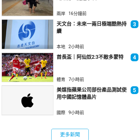
兩岸
16分鐘前
天文台：未來一兩日極端酷熱持
3
續
本地
2小時前
酋長盃｜阿仙奴2:3不敵多蒙特
4
體育
7小時前
美媒指蘋果公司部份產品測試使
5
用中國記憶體晶片
國際
9小時前
更多新聞