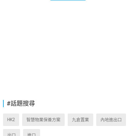
#話題搜尋
HK2
智慧物業保養方案
九倉置業
內地進出口
出口
進口