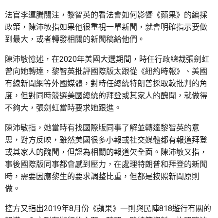
法官李運騰關注，黎智英的看法會如何影響《蘋果》的編採
政策，陳沛敏指如果他很重視一單新聞，就會明確指示要做
到最大，或者轉發相關的新聞稿給他們。
陳沛敏憶述，在2020年美國大選期間，時任行政總裁張劍虹
曾向她轉達，黎智英批評國際版太跟從《紐約時報》、美國
有線新聞網等外國媒體，對時任總統特朗普採取較批判的角
度，但對同時競選美國總統的拜登或其家人的醜聞，就做得
不夠大，張劍虹當時要求她跟進。
陳沛敏指，她當時有找國際版同事了解並轉達黎智英的意
思，對方反映，雖然美國很多小報或社交媒體都有報道拜登
或其家人的醜聞，但認為相關的報道欠全面。陳沛敏又指，
事後國際版同事都會感到壓力，在處理特朗普和拜登的新聞
時，需要因應黎生的要求調整比重，但都是按照新聞原則
做。
控方又指出2019年8月份《蘋果》一則與民陣818遊行有關的