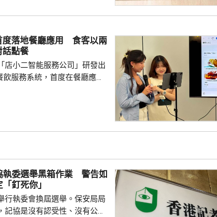
首度落地餐廳應用 食客以兩
對話點餐
「店小二智能服務公司」研發出
) 餐飲服務系統，首度在餐廳應
點餐的二維碼後，會出現與AI語
的介面，可選擇以廣東話、普通
，食客根據AI指示點餐，亦可讓
、解答疑難，及介紹食物故事和品
表示，以往點餐前會在網上搜尋
為耗時，而AI能因應需求快速推
協執委選舉黑箱作業 警告如
又指自己不...
定「釘死你」
舉行執委會換屆選舉。保安局局
，記協是沒有認受性、沒有公信