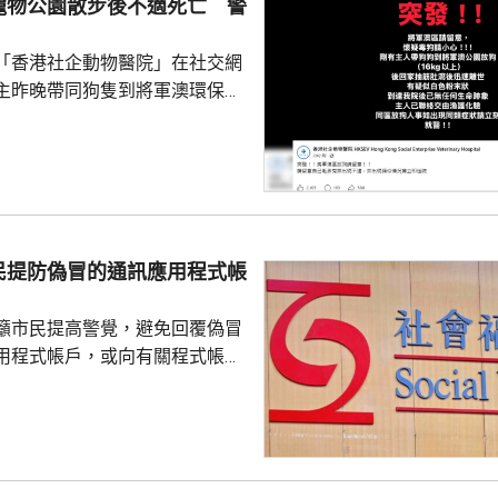
寵物公園散步後不適死亡 警
「香港社企動物醫院」在社交網
主昨晚帶同狗隻到將軍澳環保大
散步，回家後狗隻抽筋、肚瀉不
隻送往寵物診所，狗隻其後死
絡交由漁護署化驗。 警方表
查，案件暫時列作雜項處理，案
警區特遣隊跟進，暫時未有人被
民提防偽冒的通訊應用程式帳
籲市民提高警覺，避免回覆偽冒
用程式帳戶，或向有關程式帳戶
社署服
誘騙市民回覆其短訊或點擊短訊
，以盗取市民的個人資料。社署
式帳戶沒有任何關係，已將事件