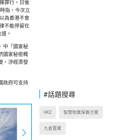
3條罪行，日後
問時指，今次立
時以為香港不會
法律不能停留在
公道。
》中「國家秘
然國家秘密概
變，涉經濟發
國政府可支持
#話題搜尋
HK2
智慧物業保養方案
九倉置業