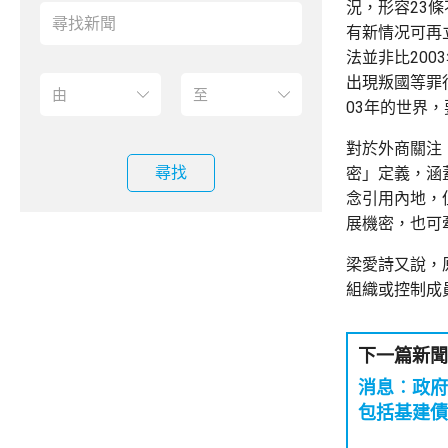
況，形容23
有新情况可再
法並非比20
出現叛國等罪
03年的世界
對於外商關注
尋找
密」定義，涵
念引用內地，
展機密，也可
梁愛詩又說，
組織或控制成
下一篇新聞
消息︰政府
包括基建債