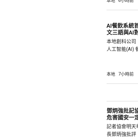
本地
6小時前
AI餐飲系統
文三語與AI
本地創科公司
人工智能(AI
用。食客掃描
音或文字對話
話或英文對話
本地
7小時前
AI推薦菜式
牌文化等。 率先試行的是機場一間餐廳，有內
地旅客體驗後
招牌菜式，較
鄧炳強批記
薦適合的菜式；
危害國安一
記者協會明天
長鄧炳強批評