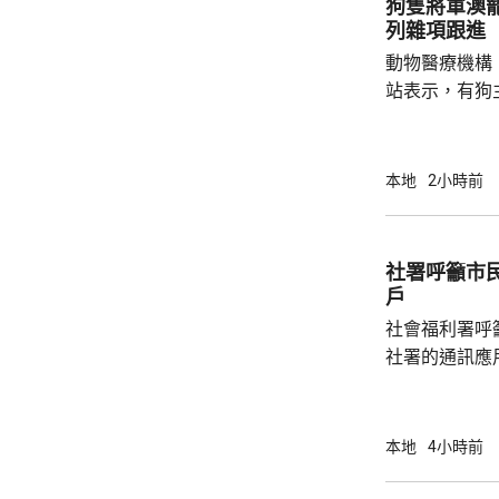
狗隻將軍澳
列雜項跟進
動物醫療機構
站表示，有狗
道的寵物公園
適，狗主將狗
亡，狗主事後聯
本地
2小時前
示，經初步調
件交由將軍澳
捕。
社署呼籲市
戶
社會福利署呼
社署的通訊應
提供個人資料。 偽冒程式帳戶訛稱代表
務中心，企圖
內的不明連結
本地
4小時前
強調與有關程
交警方跟進。