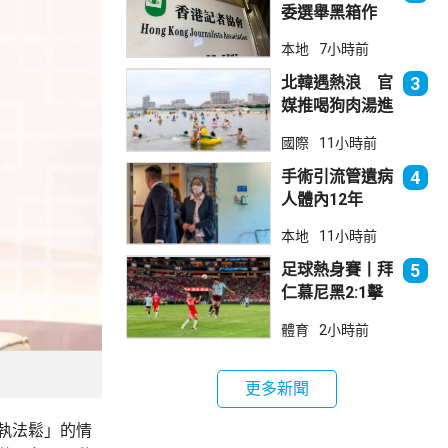
委選舉黑箱作
業 警告如危害
本地
7小時前
國安一定「釘死
你」
北韓遇熱浪 官
3
媒推喝狗肉湯進
補
國際
11小時前
手術引流管遺病
4
人體內12年
女醫生石岳容專
本地
11小時前
業失當除牌1個
月
足球熱身賽丨拜
5
仁慕尼黑2:1擊
敗阿士東維拉
體育
2小時前
更多新聞
執法鬆」的情