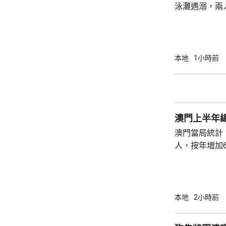
泳灘遇溺，兩人昏迷
許接報有人遇
分別由途人及
本地
1小時前
澳門上半年總
澳門當局統計，
人，按年增加6
37.1萬人。
52%；死亡人
瘤、循環系統疾病
方面，上半年
本地
2小時前
1466人，按
471人，按年