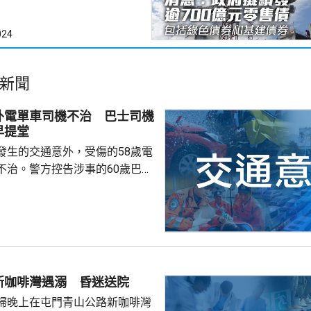
024
新聞
外電單車司機不治 巴士司機
早提堂
發生的交通意外，受傷的58歲電
不治。警方控告涉事的60歲巴士
導致他人死亡，案件今早在屯門
。一輛
涌東交匯處行駛，去到近北大嶼
，懷疑切線撞到一架電單車。電
車頭，推行約20米。電單車司機
，昏迷送往北大嶼山醫院，延至
新咖啡灣遇溺 昏迷送院
許證實死亡。
婦晚上在屯門青山公路新咖啡灣