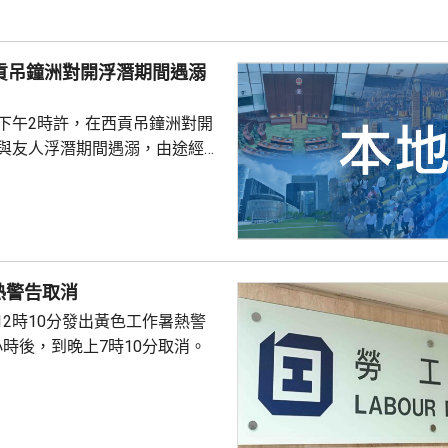
西貢吊鐘洲對開浮潛期間遇溺
子下午2時許，在西貢吊鐘洲對開
，與友人浮潛期間遇溺，由途經船
西貢水警基地，再由救護車送將
，其後證實死亡，死因有待驗屍
熱警告取消
12時10分發出黃色工作暑熱警
小時後，到晚上7時10分取消。