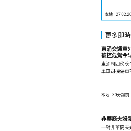
本地
27.02.2
更多即時
東涌交通意
被控危駕今
東涌周四傍晚
單車司機傷重
司機危險駕駛
裁判法院提堂。 事發在周四傍晚6時許
龍運巴士沿東
本地
30分鐘前
山公路出口時
單車攝入巴士
身體多處受傷
非華裔夫婦
周五早上8時
一對非華裔夫