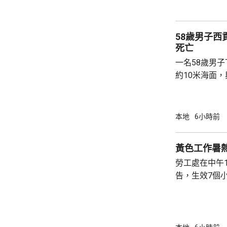
58歲男子
死亡
一名58歲男
約10米海面
家救起，送到
軍澳醫院搶救
確定。
本地
6小時前
黃色工作暑
勞工處在中午
告，生效7個