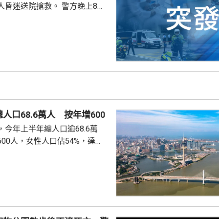
送院搶救。 警方晚上8時
溺。兩名年齡20及23歲的事主，
消防救起，昏迷送往屯門醫院。
人口68.6萬人 按年增600
今年上半年總人口逾68.6萬
00人，女性人口佔54%，達
新生嬰兒有1340名，男嬰佔逾
數1329人，首3位死因分別是腫
和呼吸系統疾病。 人口流動
從內地持單程證的新來澳人士有
年少150人；新批給准許居留人士
少逾420人。