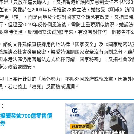
條不是「只放在這裏嚇人」，又指香港維護國安憲制責任不限於2
立法。梁愛詩在2003年有份推動23條立法，她接受《明報》訪
03年更「辣」，而是內地及全球對國家安全觀念有改變，又指當
行，但經歷2019年反修例風波後，需防止重現類似情況。她說
，要與時俱進，反問國安法實施3年來，有沒有對任何一個被告不
，諮詢文件建議直接採用內地法律「國家安全」及《國家秘密法
蓋經濟及社會發展秘密，梁愛詩強調國家安全沒有兩制之分，雖
但本港法庭仍用普通法方式詮釋何謂「國家秘密」，又指社會改
牽涉政治或國安。
原則上罪行針對的「境外勢力」不限外國政府或執政黨，因為外
員，若定義上「寫死」反而造成漏洞。
：
擬續發逾700億零售債
券