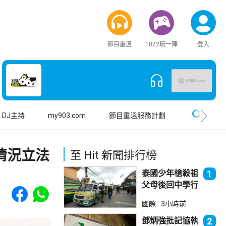
節目重溫
1872玩一陣
登入
搜尋
DJ主持
my903.com
節目重溫服務計劃
情況立法
至 Hit 新聞排行榜
泰國少年槍殺祖
1
父母後回中學行
Share to Facebook
Share to WhatsApp
兇 累計最少8
國際
3小時前
死23傷
鄧炳強批記協執
2