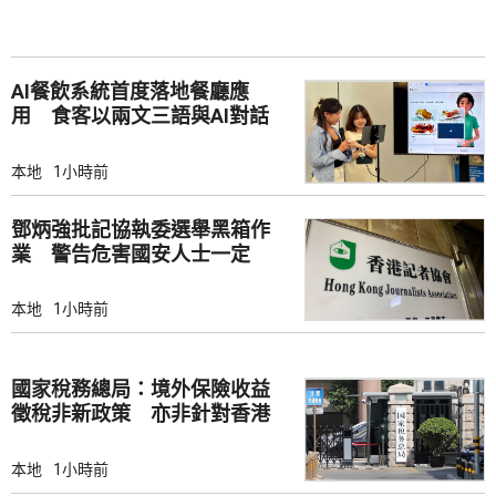
AI餐飲系統首度落地餐廳應
用 食客以兩文三語與AI對話
點餐
本地
1小時前
鄧炳強批記協執委選舉黑箱作
業 警告危害國安人士一定
「釘死你」
本地
1小時前
國家稅務總局：境外保險收益
徵稅非新政策 亦非針對香港
市場
本地
1小時前