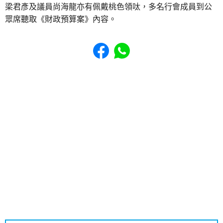
梁君彥及議員尚海龍亦有佩戴桃色領呔，多名行會成員到公
眾席聽取《財政預算案》內容。
Share to Facebook
Share to WhatsApp