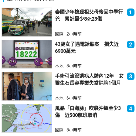
泰國少年槍殺祖父母後回中學行
1
兇 累計最少8死23傷
國際
2小時前
43歲女子遇電話騙案 損失近
2
6900萬元
本地
8小時前
手術引流管遺病人體內12年 女
3
醫生石岳容專業失當除牌1個月
本地
6小時前
風暴「白海豚」吹襲沖繩至少3
4
傷 近500航班取消
國際
8小時前