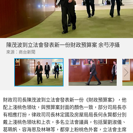
陳茂波到立法會發表新一份財政預算案 余芍渟攝
來源：商台新聞
財政司司長陳茂波到立法會發表新一份《財政預算案》，他
配上淺桃色領呔，與預算案封面的顏色一致，部分司局長亦
有相應打扮，律政司司長林定國及房屋局局長何永賢都分別
戴上淺桃色領呔和上衣，多名立法會議員，包括葉劉淑儀、
葛珮帆、容海恩及林琳等，都穿上粉桃色外套，立法會主席