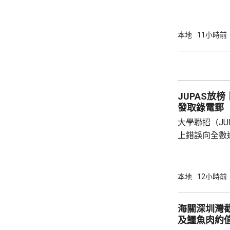
生署男性社會
驗顯示，對猴
瑪嘉烈醫院隔離治療 中心表示，
本地
11小時前
年曾接種2劑
與多名陌生男
資料顯示與本
連，中心正繼續
JUPAS放
發取錄電郵
大學聯招（J
上錯誤向全數
郵，就事件向受影響
社交平台上載
曾發出「確認
本地
12小時前
5時前繳交留
郵澄清，指早
海關深圳灣
的行政失誤，
及鱷魚肉約值
表歉意。 東華學院回覆查詢時指，知悉事件後