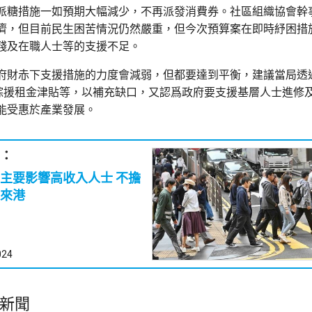
派糖措施一如預期大幅減少，不再派發消費券。社區組織協會幹
濟，但目前民生困苦情況仍然嚴重，但今次預算案在即時紓困措
殘及在職人士等的支援不足。
府財赤下支援措施的力度會減弱，但都要達到平衡，建議當局透
綜援租金津貼等，以補充缺口，又認爲政府要支援基層人士進修
能受惠於產業發展。
：
主要影響高收入人士 不擔
來港
024
新聞