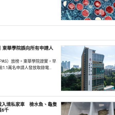
衞生科診所求診，採集樣本經化
痘病毒呈陽性反應，已獲安排到
患者在2023
猴痘疫苗，在潛伏期內曾在本港
子有高風險接觸，暫未發現任何
港早前其他個案有流行病學關
調查，會設法聯繫與他...
榜丨東華學院誤向所有申請人
UPAS）放榜。東華學院證實，早
逾1.1萬名申請人發放取錄電
人士致歉。 有學生較早時
電郵截圖，顯示校方在早上9時
取錄」電郵，提醒要在明日下午
位費；到近6小時後，校方再發電
上的取錄電郵是誤發，屬於人為
截入境私家車 檢水魚、龜隻
就相關疏忽引起的不便或失望深
6千