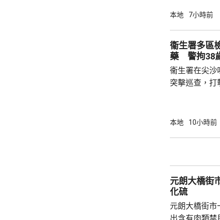
及拍宣傳片，
本地
7小時前
遭遊說下載應
提取款項，才發現受騙。
衞生署多區檢
「跑步可以賺
藥 警拘38
有苦主承認，
衞生署在尖沙
項目負責...
突擊巡查，打
物，在其中4
約100盒懷
方拘捕一名3
本地
10小時前
藥劑製品及第1部毒藥等
產品沒有附印
含有非類固醇
片類鎮痛藥「
元朗大橋街
會繼續調查和跟
化硫
元朗大橋街市
出含有肉類禁