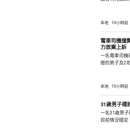
位於街市地下
新鮮牛肉樣本
二氧化硫。中
本地
10小時前
會繼續採取適當
心表示，個別
電車司機撞
法在肉類中添
力放棄上訴
能會出現氣喘
一名電車司機
市民，應向可靠
燈的男子及2
亡，司機被裁
周。高等法院
表示因財力不
本地
10小時前
刑。 案發事49歲的上訴人李要東，陳詞時表
示不獲批法援
31歲男子確
不再提上訴。
一名31歲男
放棄上訴，法
目前情況穩定
要東回應指，對
周一開始生殖