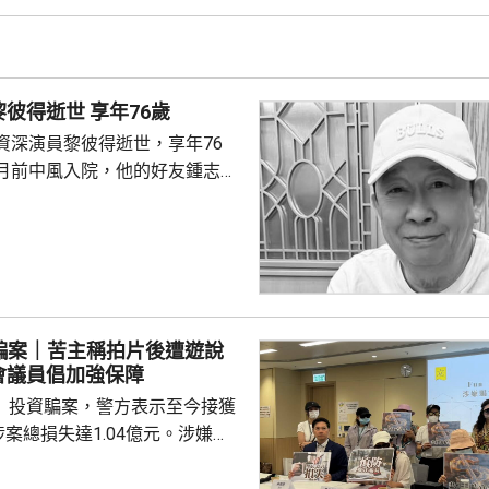
姓陳的母子當日在機場第三客運
以為被人嘲笑，突然情緒失控踢
一名69歲男子上前慰問，但被要
著名填詞人黎彼得逝世 享年76歲
間不斷挑釁對方...
資深演員黎彼得逝世，享年76
月前中風入院，他的好友鍾志光
昨日早上在瑪嘉烈醫院病逝。 黎
就，是已故粵劇名伶靚次伯的侄
、八十年代為大量粵語流行曲填
神許冠傑合作無間，創作出《浪
打雀英雄傳》、《梨渦淺笑》及
》等眾多經典歌曲。他曾在本台
fee騙案｜苦主稱拍片後遭遊說
節目《豪情夜話》，亦曾任職編
會議員倡加強保障
並參與電影及電視劇演出...
fee」投資騙案，警方表示至今接獲
涉案總損失達1.04億元。涉嫌
被捕的6人，已獲准保釋候查。
受朋友邀請參與公司舉辦的活動