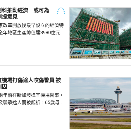
創科推動經濟 或可為
劃提意見
家改革開放後最早設立的經濟特
全年地區生產總值達8980億元人
5.7%；今年首季則逾2226億
季增幅6.3%。當地近年加強透過
工程，加快建設多個科學城和實
投入將增超過3.5%。 為善
然資源，廈門亦建設全國唯一省
區，採用「政府統籌+市場化營
機場打傷途人咬傷警員 被
計已完成13個項目，並有54個重
判囚
..
兩年前在新加坡樟宜機場鬧事，
及襲擊途人而被起訴，65歲母親
阻礙公務員執行公務罪，42歲兒
傷人，法院上周三裁定兩人罪
刑，母親被判入獄6個月，兒子