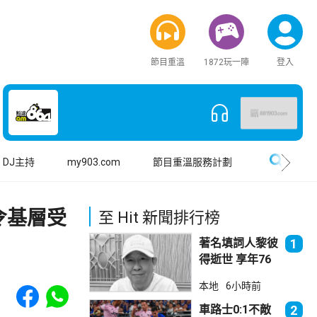
節目重溫
1872玩一陣
登入
搜尋
DJ主持
my903.com
節目重溫服務計劃
令基層受
至 Hit 新聞排行榜
著名填詞人黎彼
1
得逝世 享年76
歲
Share to Facebook
Share to WhatsApp
本地
6小時前
車路士0:1不敵
2