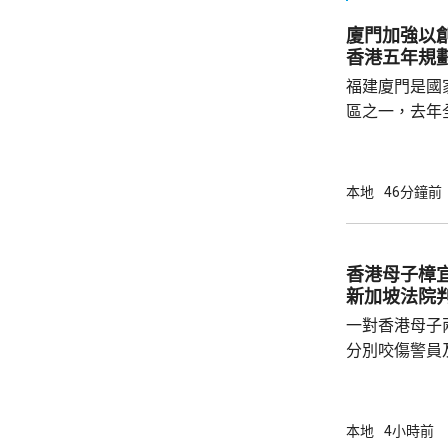
廈門加強以
香港五年規
福建廈門是國
區之一，去年
民幣，按年增長
元人民幣，按
創新科技引領
本地
46分鐘前
驗室等，預料科研
用沿海城市天
級海洋高新園
香港母子樟宜
運」模式，累
新加坡法院
點推進項目，總.
一對香港母子
分別咬傷警員
被控蓄意傷人
子就被控蓄意
成，到周一判
本地
4小時前