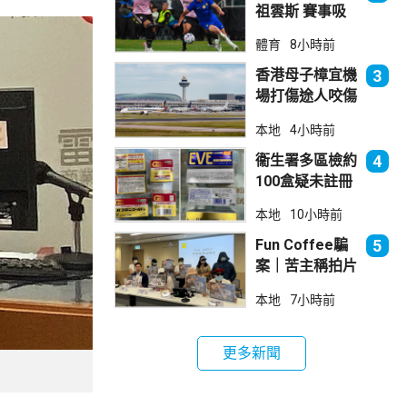
祖雲斯 賽事吸
引逾4.8萬球迷
體育
8小時前
入場
香港母子樟宜機
3
場打傷途人咬傷
警員 被新加坡
本地
4小時前
法院判囚
衞生署多區檢約
4
100盒疑未註冊
日本止痛藥 警
本地
10小時前
拘38歲男子
Fun Coffee騙
5
案｜苦主稱拍片
後遭遊說投資
本地
7小時前
立法會議員倡加
強保障
更多新聞