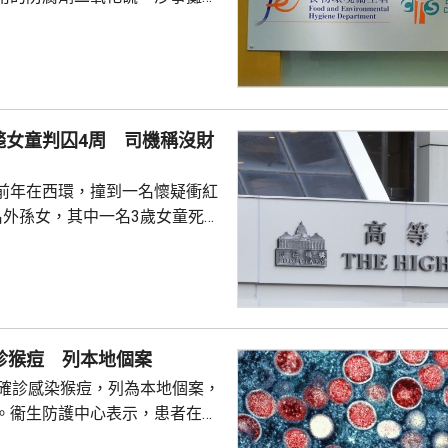
M022號舖，食安中心早前檢取
化驗，顯示含有百萬分之785的
心正與攤檔跟進有關違規事項，
行動。調查仍然繼續。 食安中
販商為使肉類色澤更鮮明，會違
斃女童判囚4周 司機稱沒財
加二氧化硫，過敏人士食用後可
、頭痛或噁心等徵狀。中心提醒
前年在西環，撞到一名懷疑衝紅
的商戶買肉，切勿購...
名外孫女，其中一名3歲女童死
定不小心駕駛罪名成立，判囚4
早上處理司機的上訴申請，司機
足，確定放棄上訴，需即時服
，財力不足，加上學歷低，決定
診猴痘 列本地個案
法官指，不希望上訴人因財力而
子確診感染猴痘，列為本地個案，
庭需上訴人對裁決心悅誠服。李
。衞生防護中心表示，患者在上
事件有些責任，確認放棄上...
器官出現皮疹，到本周一前往衞