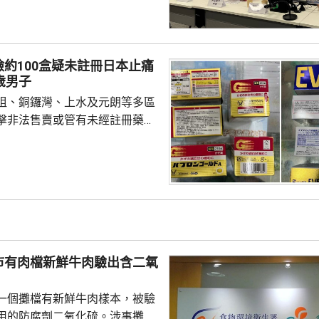
承諾每條短片可獲400元，其後
用程式進行投資，直至發現無法
 苦主指負責人聲稱
約100盒疑未註冊日本止痛
美金」 團隊共損失約1400萬
歲男子
為了賺外快而參與拍片，其後有
咀、銅鑼灣、上水及元朗等多區
擊非法售賣或管有未經註冊藥
間持牌藥房、藥行及店鋪，檢獲
疑未在本港註冊的日本止痛藥。警
8歲男子，涉嫌非法管有未經註冊
。 衞生署表示，涉案
香港藥劑製品註冊編號，懷疑是
消炎止痛藥「布洛芬」，以及鴉
二氫可待因」的藥劑製品。署方
市有肉檔新鮮牛肉驗出含二氧
進，並會在證據充分時...
一個攤檔有新鮮牛肉樣本，被驗
用的防腐劑二氧化硫。涉事攤檔