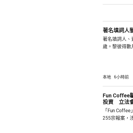
判監10日。 案發在前年6月30日，法庭文件顯
示，這對同樣
大樓，兒子誤
向母親，期間
求行開，兒子期
著名填詞人、
歲。黎彼得數
證實，黎彼得
彼得原名黎成
兒，上世紀七
詞，當中與歌
本地
6小時前
子心聲》、《
《有酒今朝醉
Fun Cof
主持深夜清談
投資 立法
劇及電影監製，
「Fun Cof
255宗報案，
「串謀詐騙」
有苦主指去年