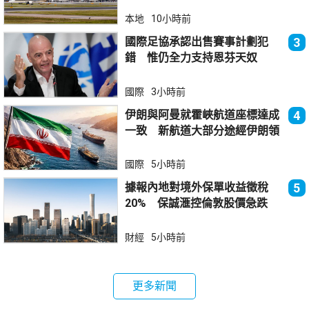
本地
10小時前
國際足協承認出售賽事計劃犯
3
錯 惟仍全力支持恩芬天奴
國際
3小時前
伊朗與阿曼就霍峽航道座標達成
4
一致 新航道大部分途經伊朗領
海
國際
5小時前
據報內地對境外保單收益徵稅
5
20% 保誠滙控倫敦股價急跌
財經
5小時前
更多新聞