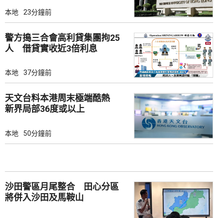
本地
23分鐘前
警方搗三合會高利貸集團拘25
人 借貸實收近3倍利息
本地
37分鐘前
天文台料本港周末極端酷熱
新界局部36度或以上
本地
50分鐘前
沙田警區月尾整合 田心分區
將併入沙田及馬鞍山