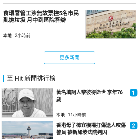
食環署管工涉無故票控5名市民
亂拋垃圾 月中到區院答辯
本地
2小時前
更多新聞
至 Hit 新聞排行榜
著名填詞人黎彼得逝世 享年76
1
歲
本地
11小時前
香港母子樟宜機場打傷途人咬傷
2
警員 被新加坡法院判囚