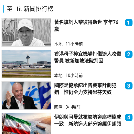
至 Hit 新聞排行榜
著名填詞人黎彼得逝世 享年76
1
歲
本地
11小時前
香港母子樟宜機場打傷途人咬傷
2
警員 被新加坡法院判囚
本地
10小時前
國際足協承認出售賽事計劃犯
3
錯 惟仍全力支持恩芬天奴
國際
3小時前
伊朗與阿曼就霍峽航道座標達成
4
一致 新航道大部分途經伊朗領
海