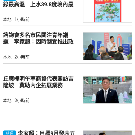
錄最高溫 上水39.8度境內最
高
本地
1小時前
諮詢會多名市民關注青年議
題 李家超︰因時制宜推出政
策
本地
2小時前
丘應樺明午率商貿代表團訪吉
隆坡 冀助內企拓展業務
本地
3小時前
李家超：目標9月發表五
精選