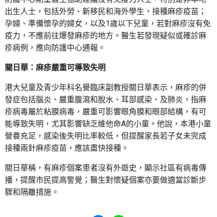
出生人士，包括外勞、新移民和海外學生，接種麻疹疫苗；
孕婦、準備懷孕的婦女，以及1歲以下兒童，若對麻疹沒有免
疫力，不應前往爆發麻疹的地方。醫生若發現疑似或確診麻
疹病例，應向防護中心通報。
關日華：麻疹嚴重可導致失明
港大兒童及青少年科名譽臨床副教授關日華表示，麻疹的併
發症包括腦炎、嚴重腹瀉和脫水、耳部感染、及肺炎，指麻
疹病毒屬於粘膜病毒，嚴重可影響眼角膜和眼部結構，有可
能導致失明，尤其影響缺乏維他命A的小童。他說，本港小童
營養充足，感染後失明比率較低，但提醒家長若子女未完成
接種兩針麻疹疫苗，應該盡快接種。
關日華稱，有麻疹個案患者沒有外遊史，顯示社區有病毒傳
播，提醒市民提高警覺；醫生對懷疑個案亦要做適當診斷步
驟和隔離措施。
Share to Facebook
Share to WhatsApp