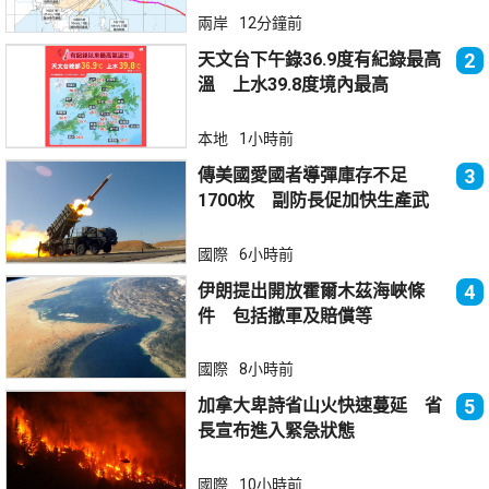
兩岸
12分鐘前
天文台下午錄36.9度有紀錄最高
2
溫 上水39.8度境內最高
本地
1小時前
傳美國愛國者導彈庫存不足
3
1700枚 副防長促加快生產武
器
國際
6小時前
伊朗提出開放霍爾木茲海峽條
4
件 包括撤軍及賠償等
國際
8小時前
加拿大卑詩省山火快速蔓延 省
5
長宣布進入緊急狀態
國際
10小時前