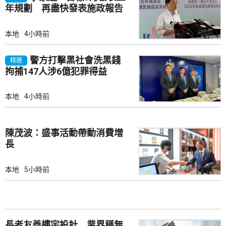
年規劃 再盡快發表施政報告
本地
4小時前
警方打擊黑社會洗黑錢
精選
拘捕147人涉6億犯罪得益
本地
4小時前
陳茂波：盛事活動帶動消費增
長
本地
5小時前
長者友善樓宇設計 業界稱無