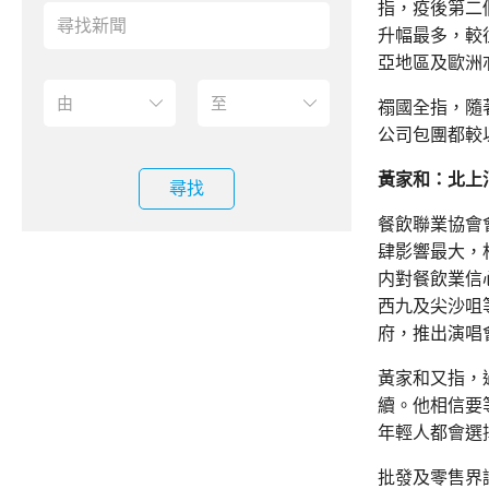
指，疫後第二
升幅最多，較
亞地區及歐洲
禤國全指，隨
公司包團都較
黃家和：北上
尋找
餐飲聯業協會
肆影響最大，
内對餐飲業信
西九及尖沙咀
府，推出演唱
黃家和又指，
續。他相信要
年輕人都會選
批發及零售界