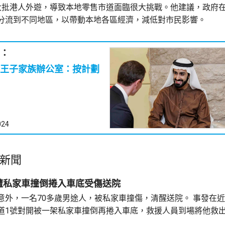
大批港人外遊，導致本地零售市道面臨很大挑戰。他建議，政府在
分流到不同地區，以帶動本地各區經濟，減低對市民影響。
：
王子家族辦公室：按計劃
024
新聞
遭私家車撞倒捲入車底受傷送院
意外，一名70多歲男途人，被私家車撞傷，清醒送院。 事發在近
道1號對開被一架私家車撞倒再捲入車底，救援人員到場將他救