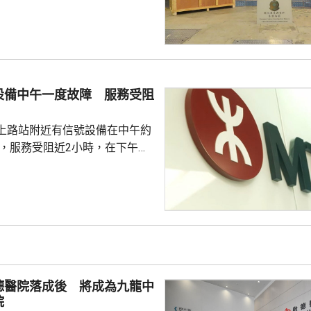
新加坡抵港、報稱載有封閉式救
40呎貨櫃，發現約534萬支懷
一名51歲本地男子，隨即展開監
再拘捕一名68歲本地男子。海關
個由南韓仁川抵港、報稱載有牙
設備中午一度故障 服務受阻
40呎貨櫃，發現約278萬支懷
4...
上路站附近有信號設備在中午約
障，服務受阻近2小時，在下午約
 信號設備故障期間，
路站之間一度要單軌雙向行車，
期間來往紅磡至屯門站行車一度
30分鐘。在港鐵派員到場處理和
站大致維持有序。
德醫院落成後 將成為九龍中
院