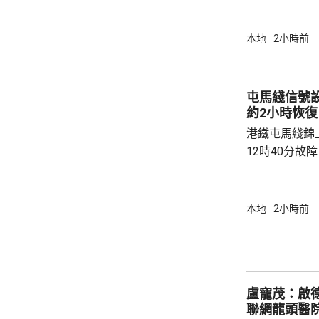
頭截查一個由
生艇和救援艇的
本地
2小時前
疑私煙，拘捕
控遞送行動，
翌日再截查一
屯馬綫信號
膏及護膚品等的
約2小時恢復
疑私煙，拘捕一名
港鐵屯馬綫錦
12時40分故
2時20分逐步回復正常。
荃灣西至錦上
列車要慢駛，
本地
2小時前
需要額外最多
修復，期間車
盧寵茂：啟
聯網龍頭醫