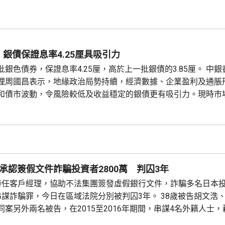
銀債保證息率4.25厘具吸引力
色債券，保證息率4.25厘，高於上一批銀債的3.85厘。 中銀香港個人金
理周國昌表示，地緣政治局勢持續，經濟數據、企業盈利及通脹
和債市波動，令風險較低及收益穩定的銀債更有吸引力。現時市
厘，保證息率4.25厘的水平合理且吸引。他指，近年銀色債券的
0萬人參與，預料今次認購人數會更多，建議市民可考慮購買20..
承認簽假文件詐騙投資者2800萬 判囚3年
時任客戶經理，協助不法集團簽發虛假銀行文件，詐騙多名日本投資
串謀詐騙罪，今日在區域法院分別被判囚3年。 38歲被告胡文浩、
案另外兩名被告，在2015至2016年期間，串謀4名外籍人士
司退款承兌票據，詐騙多名日本投資者向多間公司投資逾4億日圓