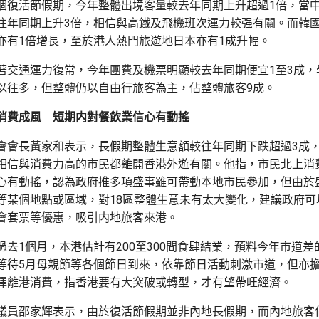
個復活節假期，今年整體出境客量較去年同期上升超過1倍，當
往年同期上升3倍，相信與高鐵及飛機班次運力較强有關。而韓
亦有1倍增長，至於港人熱門旅遊地日本亦有1成升幅。
著交通運力復常，今年團費及機票明顯較去年同期便宜1至3成，
以往多，但整體仍以自由行旅客為主，佔整體旅客9成。
消費成風 短期内對餐飲業信心有動搖
會會長黃家和表示，長假期整體生意額較往年同期下跌超過3成
相信與消費力高的市民都離開香港外遊有關。他指，市民北上消
心有動搖，認為政府推多項盛事雖可帶動本地市民參加，但由於
等某個地點或區域，對18區整體生意未有太大變化，建議政府可
會套票等優惠，吸引内地旅客來港。
過去1個月，本港估計有200至300間食肆結業，預料今年市道差
等待5月母親節等各個節日到來，依靠節日活動刺激市道，但亦
擇離港消費，指香港要有大突破或轉型，才有望帶旺經濟。
議員邵家輝表示，由於復活節假期並非內地長假期，而內地旅客