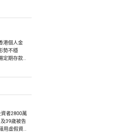
形勢不穩
場定期存款
認購反應熱
.
者2800萬
及39歲被告
，藉用虛假資
。 法官李慶