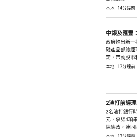
本地
14分鐘前
中銀及匯豐：
政府推出新一批銀
融產品部總經
定，帶動股市
利率普遍約3
本地
17分鐘前
烈，每年超過3
2渣打前經理
2名渣打銀行
元，承認4項
陳德政，連同同
金證明書及公
本地
17分鐘前