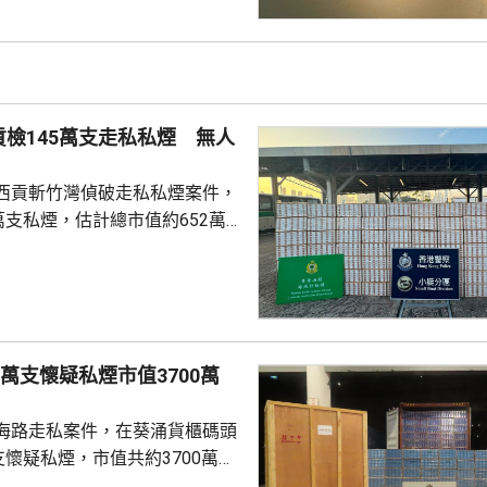
覆載有有關網站的電郵或短訊，
 署方又指，任何人如
資料，應與警方聯絡；如有查
線2343 2255。
檢145萬支走私私煙 無人
西貢斬竹灣偵破走私私煙案件，
萬支私煙，估計總市值約652萬
479萬元，未有人被捕。 兩個
在斬竹灣附近岸邊，發現2艘沒
的快艇，數名男子正將貨物從快
貨車。人員隨即行動，涉案男子
，逃離香港東面水域，往內地方
0萬支懷疑私煙市值3700萬
海路走私案件，在葵涌貨櫃碼頭
支懷疑私煙，市值共約3700萬
萬元。 關員上周日在碼