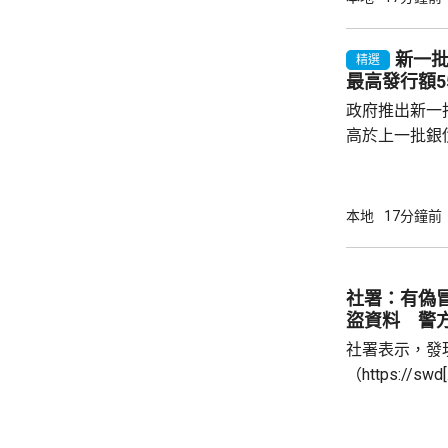
年判刑時稱，
新一批
精選
最高發行額5
政府推出新一批
高於上一批銀債
目標發行額50
每人最高配發
100手債券；
本地
17分鐘前
之前出生、年
至9月4日接受
符合認購資格
社署：有偽
額上調至最多550億元
盜資料 警
已參考...
社署表示，發
（https://sw
點擊不明連結
站沒有任何關