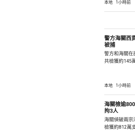
避免開啟或回
本地
1小時前
或向網站提供個人資料。
曾向網站提供
詢，可致電社署熱
警方海關西貢
被捕
警方和海關在
共檢獲約145
元，應課稅值約
部門人員凌晨
有亮起航行燈
本地
1小時前
艇搬到岸上的
立即登上快艇
海關檢逾80
向駛走。
拘3人
海關偵破兩宗
檢獲約812萬
元，應課稅值約2700