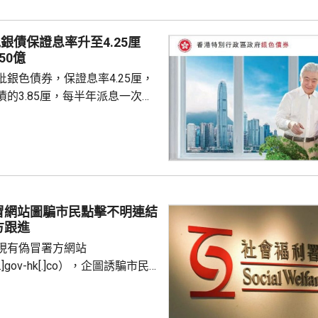
被告早有預謀犯案，嚴重違反誠信，破壞投資者對銀行的...
銀債保證息率升至4.25厘
50億
銀色債券，保證息率4.25厘，
的3.85厘，每半年派息一次。
0億元，每手1萬元，年期3年。
金額100萬元，即最多獲配發
持有有效香港身份證、1967年或
屆60歲或以上的人士，本月21日
認購。政府預估，約有247萬人
，會視乎認購反應，將目標發行
冒網站圖騙市民點擊不明連結
。。 許正宇：銀債息率
方跟進
現有偽冒署方網站
d[.]gov-hk[.]co），企圖誘騙市民
，盜取個人資料，強調與相關網
係，已轉交警方跟進，呼籲市民