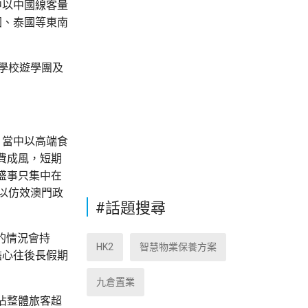
中以中國線客量
國、泰國等東南
學校遊學團及
，當中以高端食
費成風，短期
盛事只集中在
以仿效澳門政
#話題搜尋
的情況會持
HK2
智慧物業保養方案
擔心往後長假期
九倉置業
佔整體旅客超