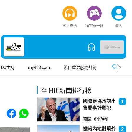
節目重溫
1872玩一陣
登入
搜尋
DJ主持
my903.com
節目重溫服務計劃
至 Hit 新聞排行榜
國際足協承認出
1
售賽事計劃犯
Share to Facebook
Share to WhatsApp
錯 惟仍全力支
國際
8小時前
持恩芬天奴
據報內地對境外
2