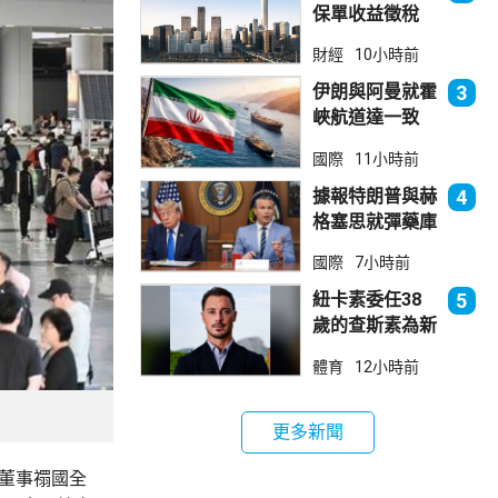
保單收益徵稅
20% 保誠滙控
財經
10小時前
倫敦股價急跌
伊朗與阿曼就霍
3
峽航道達一致
大部分經伊朗領
國際
11小時前
海
據報特朗普與赫
4
格塞思就彈藥庫
存問題爭執
國際
7小時前
紐卡素委任38
5
歲的查斯素為新
領隊
體育
12小時前
更多新聞
行董事禤國全