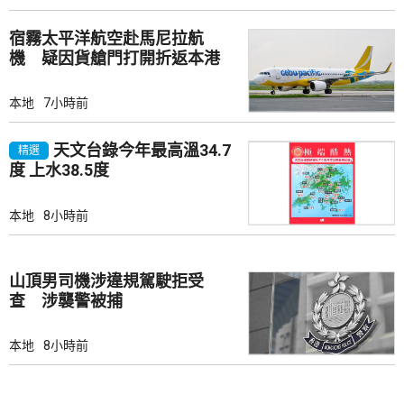
宿霧太平洋航空赴馬尼拉航
機 疑因貨艙門打開折返本港
本地
7小時前
天文台錄今年最高溫34.7
精選
度 上水38.5度
本地
8小時前
山頂男司機涉違規駕駛拒受
查 涉襲警被捕
本地
8小時前