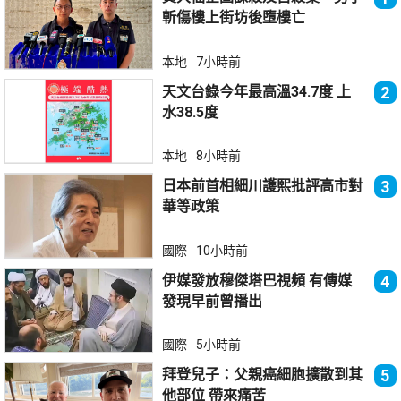
斬傷樓上街坊後墮樓亡
本地
7小時前
天文台錄今年最高溫34.7度 上
2
水38.5度
本地
8小時前
日本前首相細川護熙批評高市對
3
華等政策
國際
10小時前
伊媒發放穆傑塔巴視頻 有傳媒
4
發現早前曾播出
國際
5小時前
拜登兒子：父親癌細胞擴散到其
5
他部位 帶來痛苦