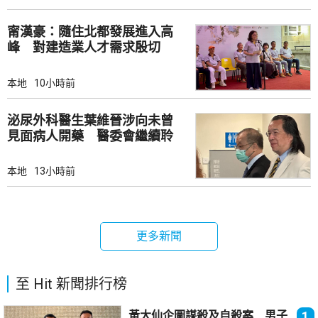
甯漢豪：隨住北都發展進入高
峰 對建造業人才需求殷切
本地
10小時前
泌尿外科醫生葉維晉涉向未曾
見面病人開藥 醫委會繼續聆
訊
本地
13小時前
更多新聞
至 Hit 新聞排行榜
黃大仙企圖謀殺及自殺案 男子
1