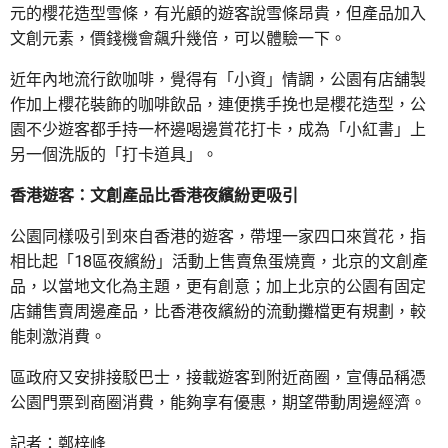
元的櫻花造型雪條，有光顧的遊客說雪條昂貴，但產品加入
文創元素，價錢機會飆升幾倍，可以體驗一下。
近年內地流行飲咖啡，覺得有「小資」情調，公園有店舖製
作加上櫻花裝飾的咖啡飲品，連便携手挽也是櫻花造型，公
園不少遊客都手持一杯邊喝邊賞花打卡，成為「小紅書」上
另一個洗版的「打卡道具」。
香港遊客：文創產品比香港夜繽紛更吸引
公園同樣吸引到來自香港的遊客，帶埋一家四口來賞花，指
相比起「18區夜繽紛」活動上售賣魚蛋燒賣，北京的文創產
品，以當地文化為主題，更有創意；加上北京的公園有固定
店鋪售賣周邊產品，比香港夜繽紛的流動攤檔更有規劃，較
能刺激消費。
區政府又安排接駁巴士，接載遊客到附近商圈，宣傳品稱憑
公園門票到商圈消費，能夠享有優惠，期望帶動周邊經濟。
記者：鄭梓峰