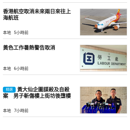
香港航空取消未來兩日來往上
海航班
本地
5小時前
黃色工作暑熱警告取消
本地
6小時前
黃大仙企圖謀殺及自殺
精選
案 男子斬傷樓上街坊後墮樓
亡
本地
7小時前