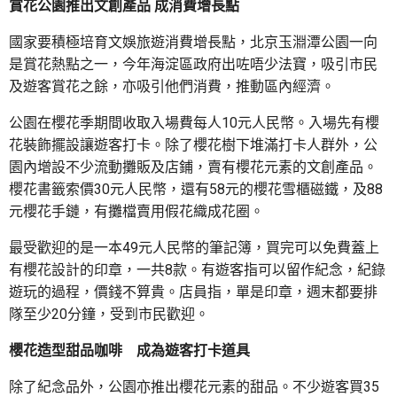
賞花公園推出文創產品 成消費增長點
國家要積極培育文娛旅遊消費增長點，北京玉淵潭公園一向
是賞花熱點之一，今年海淀區政府出咗唔少法寶，吸引市民
及遊客賞花之餘，亦吸引他們消費，推動區內經濟。
公園在櫻花季期間收取入場費每人10元人民幣。入場先有櫻
花裝飾擺設讓遊客打卡。除了櫻花樹下堆滿打卡人群外，公
園內增設不少流動攤販及店鋪，賣有櫻花元素的文創產品。
櫻花書籤索價30元人民幣，還有58元的櫻花雪櫃磁鐵，及88
元櫻花手鏈，有攤檔賣用假花織成花圈。
最受歡迎的是一本49元人民幣的筆記簿，買完可以免費蓋上
有櫻花設計的印章，一共8款。有遊客指可以留作紀念，紀錄
遊玩的過程，價錢不算貴。店員指，單是印章，週末都要排
隊至少20分鐘，受到市民歡迎。
櫻花造型甜品咖啡 成為遊客打卡道具
除了紀念品外，公園亦推出櫻花元素的甜品。不少遊客買35