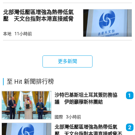
北部灣低壓區增強為熱帶低氣
壓 天文台指對本港直接威脅
不大
本地
11小時前
更多新聞
至 Hit 新聞排行榜
沙特巴基斯坦土耳其簽防務協
1
議 伊朗籲穆斯林團結
國際
3小時前
北部灣低壓區增強為熱帶低氣
2
壓 天文台指對本港直接威脅不