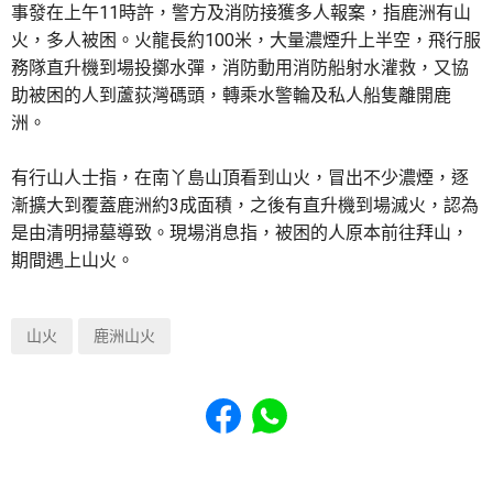
事發在上午11時許，警方及消防接獲多人報案，指鹿洲有山
火，多人被困。火龍長約100米，大量濃煙升上半空，飛行服
務隊直升機到場投擲水彈，消防動用消防船射水灌救，又協
助被困的人到蘆荻灣碼頭，轉乘水警輪及私人船隻離開鹿
洲。
有行山人士指，在南丫島山頂看到山火，冒出不少濃煙，逐
漸擴大到覆蓋鹿洲約3成面積，之後有直升機到場滅火，認為
是由清明掃墓導致。現場消息指，被困的人原本前往拜山，
期間遇上山火。
山火
鹿洲山火
Share to Facebook
Share to WhatsApp