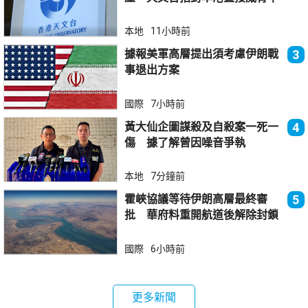
大
本地
11小時前
據報美軍高層提出須考慮伊朗戰
3
事退出方案
國際
7小時前
黃大仙企圖謀殺及自殺案一死一
4
傷 據了解曾因噪音爭執
本地
7分鐘前
霍峽協議等待伊朗高層最終審
5
批 華府料重開航道後解除封鎖
國際
6小時前
更多新聞