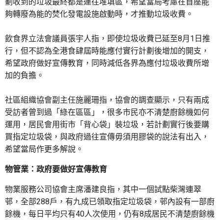
劃收到的垃圾最終都是運往堆填區，希望當局考慮在首座能
夠轉廢為能的焚化發電設施啟動時，才推動垃圾收費。
飲食界立法會議員張宇人指，即使垃圾收費已延至8月1日推
行，但不認為全港食肆屆時能應付實行計劃後增加的開支，
希望政府做好宣傳教育，同時減低各界為應付垃圾收費所增
加的負擔。
社區組織協會副主任施麗珊指，協會的調查顯示，只有兩成
受訪者曾到過「綠在區區」，很多市民亦不清楚廚餘機如何
運用，居民會用街市「背心袋」裝垃圾，若計劃實行後要購
買指定垃圾袋，與政府過往宣傳毋須用膠袋的說法有出入，
希望當局作更多解說。
物管業：政府要做好宣傳教育
物業服務公司協會主席潘建良指，其中一個試點柴灣連翠
邨，全部288戶，有九成已領取指定垃圾袋，邨內設有一部廚
餘機，每日平均只有40人次使用，仍有8成居民不清楚廚餘機