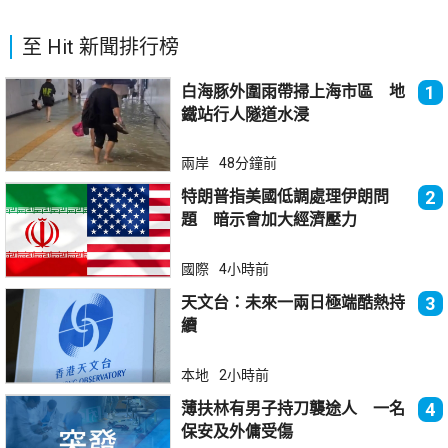
至 Hit 新聞排行榜
白海豚外圍雨帶掃上海市區 地
1
鐵站行人隧道水浸
兩岸
48分鐘前
特朗普指美國低調處理伊朗問
2
題 暗示會加大經濟壓力
國際
4小時前
天文台：未來一兩日極端酷熱持
3
續
本地
2小時前
薄扶林有男子持刀襲途人 一名
4
保安及外傭受傷