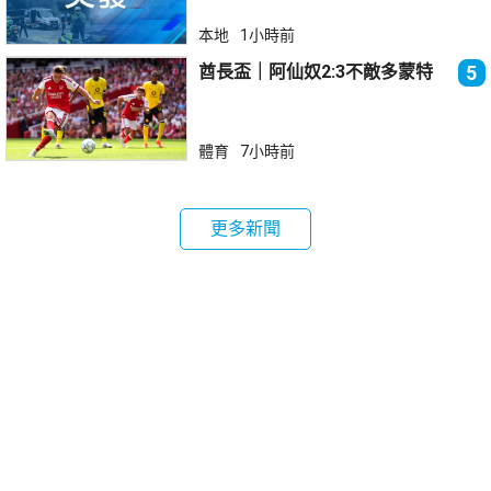
本地
1小時前
酋長盃｜阿仙奴2:3不敵多蒙特
5
體育
7小時前
更多新聞