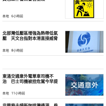
本地
6小時前
北部灣低壓區增強為熱帶低氣
壓 天文台指對本港直接威脅
不大
本地
8小時前
東涌交通意外電單車司機不
治 巴士司機被控危駕今早提
堂
本地
11小時前
非華裔夫婦新咖啡灣遇溺 昏