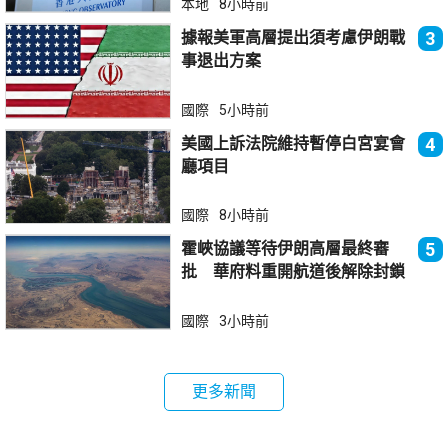
本地
8小時前
據報美軍高層提出須考慮伊朗戰
3
事退出方案
國際
5小時前
美國上訴法院維持暫停白宮宴會
4
廳項目
國際
8小時前
霍峽協議等待伊朗高層最終審
5
批 華府料重開航道後解除封鎖
國際
3小時前
更多新聞