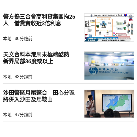
警方搗三合會高利貸集團拘25
人 借貸實收近3倍利息
本地
30分鐘前
天文台料本港周末極端酷熱
新界局部36度或以上
本地
43分鐘前
沙田警區月尾整合 田心分區
將併入沙田及馬鞍山
本地
47分鐘前