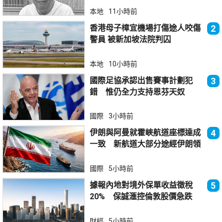
本地
11小時前
香港母子樟宜機場打傷途人咬傷
2
警員 被新加坡法院判囚
本地
10小時前
國際足協承認出售賽事計劃犯
3
錯 惟仍全力支持恩芬天奴
國際
3小時前
伊朗與阿曼就霍峽航道座標達成
4
一致 新航道大部分途經伊朗領
海
國際
5小時前
據報內地對境外保單收益徵稅
5
20% 保誠滙控倫敦股價急跌
財經
5小時前