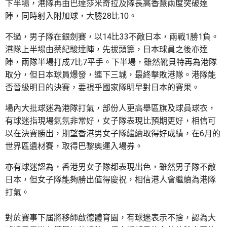
下半場，港隊再由巴達莎米奇拉及隊長高香慧兩度突破達
陣，同時射入附加球，大勝28比10。
不過，男子隊在銀劍賽，以14比33不敵日本，兩戰1勝1負。
港隊上半場由蔡紀駿達陣，先拔頭籌，日本球員之後亦達
陣，兩隊半場打成7比7平手。下半場，雖然靴貝特再為港隊
取分，但日本球員爆發，連下三城，最終擊敗港隊。港隊能
否晉級明日的決賽，要視乎國家隊明早對日本的賽果。
場內大批球迷為港隊打氣，部份人更高舉區旗及球員球衣，
有球迷指現場氣氛非常好，女子隊表現比預期更好，相信可
以在決賽勝出，期望香港男女子隊繼續取得好成績，在6月的
世界區遺材賽，取得巴黎奧運入場券。
亦有球迷認為，香港男女子隊都表現出色，雖然男子隊不敵
日本，但女子隊能夠勝出值得慶祝，相信港人會繼續為港隊
打氣。
對於賽事下屆將移師啟德體育園，有球迷表示不捨，認為大