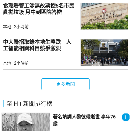
食環署管工涉無故票控5名市民
亂拋垃圾 月中到區院答辯
本地
2小時前
中大聯招取錄本地生略跌 人
工智能相關科目競爭激烈
本地
2小時前
更多新聞
至 Hit 新聞排行榜
著名填詞人黎彼得逝世 享年76
1
歲