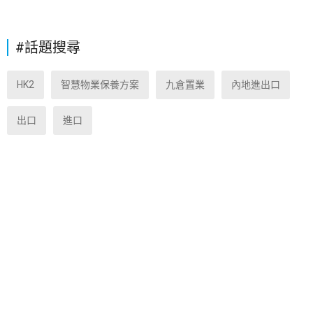
#話題搜尋
HK2
智慧物業保養方案
九倉置業
內地進出口
出口
進口