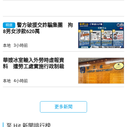
警方破援交詐騙集團 拘
精選
8男女涉款620萬
本地
3小時前
華嫂冰室輸入外勞時虛報資
料 遭勞工處實施行政制裁
本地
4小時前
更多新聞
至 Hit 新聞排行榜