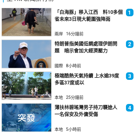
「白海豚」移入江西 料10多個
1
省未來3日現大範圍強降雨
兩岸
16分鐘前
特朗普指美國低調處理伊朗問
2
題 暗示會加大經濟壓力
國際
8小時前
極端酷熱天氣持續 上水逾39度
3
多區37度或以
本地
25分鐘前
薄扶林碧瑤灣男子持刀襲途人
4
一名保安及外傭受傷
本地
5小時前