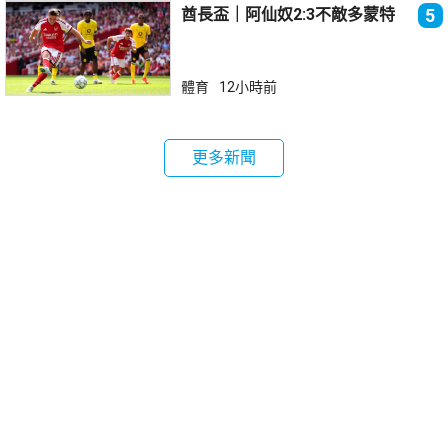
酋長盃｜阿仙奴2:3不敵多蒙特
5
體育
12小時前
更多新聞