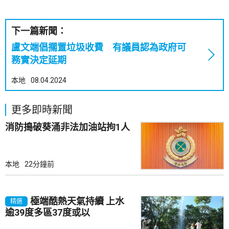
下一篇新聞：
盧文端倡擱置垃圾收費 有議員認為政府可
務實決定延期
本地
08.04.2024
更多即時新聞
消防搗破葵涌非法加油站拘1人
本地
22分鐘前
極端酷熱天氣持續 上水
精選
逾39度多區37度或以