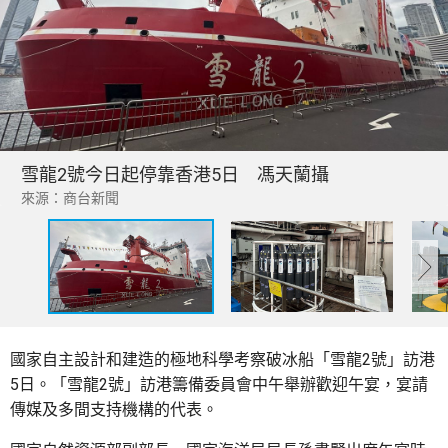
雪龍2號今日起停靠香港5日 馮天蘭攝
來源：商台新聞
國家自主設計和建造的極地科學考察破冰船「雪龍2號」訪港
5日。「雪龍2號」訪港籌備委員會中午舉辦歡迎午宴，宴請
傳媒及多間支持機構的代表。