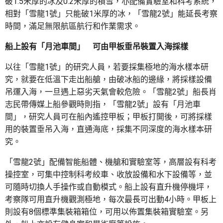
破1.5米厚的冰及0.2米厚的積雪，亦配備實驗室和科考系統，
相對「雪龍1號」只能破1米厚的冰，「雪龍2號」能延長考察
時間，滿足無限航區航行和作業需求。
船上設有「月池車間」 可由甲板垂吊裝置入海採樣
以往「雪龍1號」的研究人員，若要採集極地的海水樣本研
究，就要在低溫下走出船艙，由破冰船的邊緣，將採樣設備
吊運入海，一旦遇上惡劣天氣會較危險。「雪龍2號」船長肖
志民帶傳媒上船參觀時則指，「雪龍2號」設有「月池車
間」，研究人員可在船內遙控甲板；甲板打開後，可將採樣
用的裝置垂吊入海，直通海底，採集不同深度的海水樣本研
究。
「雪龍2號」配備智能船體、機艙和實驗室等，高層設有科考
操控室，可集中控制科考絞車、收放設備和水下設備等，並
可隨時切換人手操作或自動模式。船上設有直升機停機坪，
考察隊可用直升機觀測極地，每次最長可出動4小時。甲板上
則設有8個標準集裝箱箱位，可用以佈置集裝箱實驗室。另