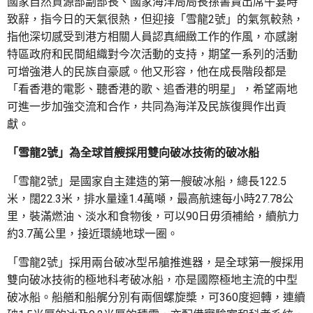
國家自然資源部副部長、國家海洋局局長孫書賢出席午宴時
致辭，指今日的天氣很熱，但迎接「雪龍2號」的氣氛較熱，
指他深切感受到港方相關人員認真細緻工作的作風，亦感謝
特區政府和民間組織對今次活動的支持，期望一系列的活動
可增強港人的民族自豪感。他又形容，他在成長階段都是
「看香港的電影、聽香港的歌、追香港的明星」，希望兩地
可進一步加強交流和合作，共同為海洋及民族復興作出貢
獻。
「雪龍2號」為全球首艘採用雙向破冰技術的破冰船
「雪龍2號」是國家自主建造的第一艘破冰船，總長122.5
米，闊22.3米，排水量達1.4萬噸，最高航速每小時27.78公
里，裝滿燃油、淡水和食物後，可以90日毋須補給，續航力
約3.7萬公里，接近環繞地球一圈。
「雪龍2號」採用兩台破冰型吊艙推進器，是全球第一艘採用
雙向破冰技術的極地科考破冰船，亦是國際極地主流的中型
破冰船。船艏和船艉分別有兩個螺旋槳，可360度迴轉，連續