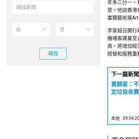
年多三分一，
意。他説香港
塞爾藝術展Ar
李家超召開行政
機場客運量至
高，將增加經
尋找
經營和服務重
下一篇新聞
黃錦星：不
定垃圾收費
本地
09.04.2