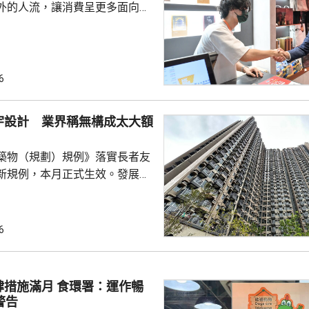
外的人流，讓消費呈更多面向的
德體育園舉行的「香港足球盛
夏季巡迴賽」，三場球賽共吸引
眾入場，門票收入預計超過1.8
附近的食肆指期間的生意增長了
6
商戶也推出票尾優惠、餐飲折扣
奇謀拓展商機。 陳茂波表
宇設計 業界稱無構成太大額
年，約有175萬旅客參與超過
，為香港帶來約58億...
築物（規劃）規例》落實長者友
新規例，本月正式生效。發展局
網誌表示，房協位於粉嶺的專用
嶺都匯」率先應用有關設計，例
入口裝設自動門，方便長者及行
6
副會長謝志
普遍支持新規定，認為不會構成
，而自動門技術及防滑地磚等物
肆措施滿月 食環署：運作暢
價格亦與一般物料相若。 新規
警告