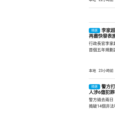
以上。預料未
分地區氣溫達
持續。
李家
精選
再盡快發表
行政長官李家
首個五年規劃
不停蹄整理及
規劃。李家超
施政報告發表
本地
23小時前
早交代如何落實五年
年規劃及施政
警方打
精選
場諮詢會，收
人涉6億犯罪
五年規劃有關
警方過去兩日
指，諮詢期間，
搗破14個非
法賭檔」及「