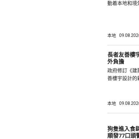
動着本地和境
聯動，近日啟
會」和「奧迪
超過12萬名觀
億元，有啟德
本地
09.08.202
約兩成，不少
和免費泊車，各出
長者友善樓
示，今年上半
外負擔
130項盛事活動
政府修訂《建
善樓宇設計的
局長甯漢豪在
安置屋邨「樂
如在住宅大堂
本地
09.08.202
動不便人士出入。 香港測量師學會
堅表示，業界
太大額外負擔
狗隻進入食
料已相當普遍，
順發77口頭