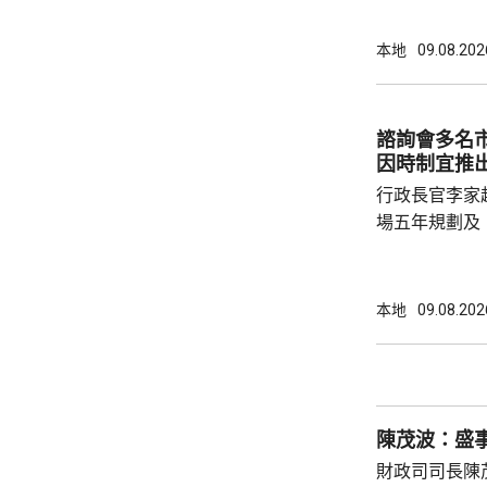
包括集團主腦
歲，部分人有
本地
09.08.202
年一月至今，
罪得益。 案件涉及近月活躍於西九龍區的黑社
會集團。警方
諮詢會多名
及新界等地，
因時制宜推
為清洗犯罪得益
行政長官李家
場五年規劃及
司司長陳國基
主要官員都有出席。 李家超表
訂五年規劃，
本地
09.08.202
五年規劃及施
展及民生更好，多聽意
題，指近年文
年人感覺工程
陳茂波：盛
民指，在與大灣
財政司司長陳