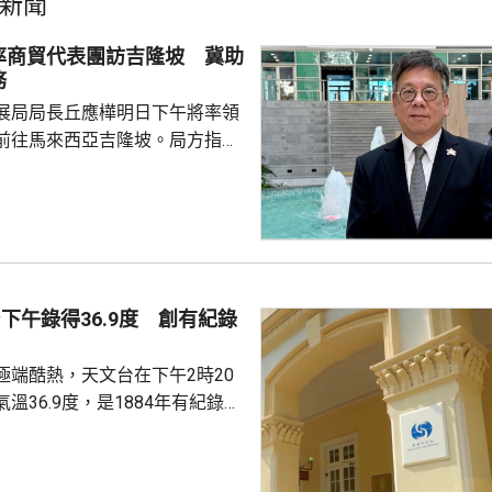
新聞
率商貿代表團訪吉隆坡 冀助
務
展局局長丘應樺明日下午將率領
前往馬來西亞吉隆坡。局方指，
局長督導、內地企業出海專班籌
外訪團，讓有意出海的內地企業
情況和需要，代表團成員包括內
商會和其他組織的代表，投資推
旋和「一帶一路」專員何力治亦
席貿發局舉辦的推廣活動，以及
下午錄得36.9度 創有紀錄
辦的商務研討會暨交流午宴，並
及與當地商會和相關機構交
極端酷熱，天文台在下午2時20
溫36.9度，是1884年有紀錄以
海豚」
流，正為廣東帶來普遍晴朗及極
，本港下午多處氣溫升至37度或