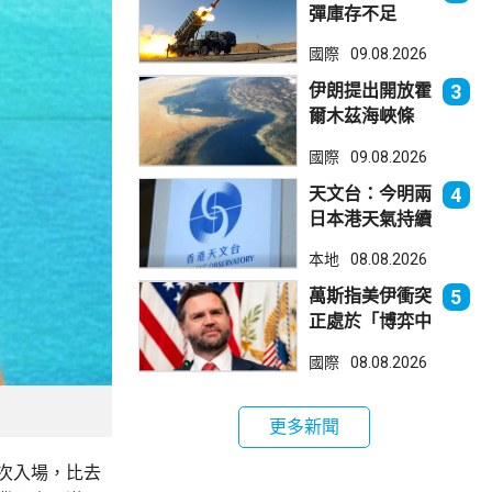
彈庫存不足
1700枚 副防
國際
09.08.2026
長促加快生產武
器
伊朗提出開放霍
3
爾木茲海峽條
件 包括撤軍及
國際
09.08.2026
賠償等
天文台：今明兩
4
日本港天氣持續
極端酷熱
本地
08.08.2026
萬斯指美伊衝突
5
正處於「博弈中
段」
國際
08.08.2026
更多新聞
次入場，比去