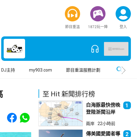
節目重溫
1872玩一陣
登入
搜尋
DJ主持
my903.com
節目重溫服務計劃
高
至 Hit 新聞排行榜
白海豚最快傍晚
1
登陸浙閩沿岸
Share to Facebook
Share to WhatsApp
福建上海轉移逾
兩岸
22小時前
廿萬人
傳美國愛國者導
2