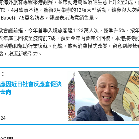
有海外旅客專程來港觀賽，並帶動港島區酒吧生意上升2至3成，
在3、4月盛事不絕，藝術3月舉辦的12項大型活動，總參與人次突
t Basel有7.5萬名訪客，藝廊表示滿意銷售量。
會議前指，今年首季入境旅客達1123萬人次，按季升5%，按年
去年底已回復至疫情前7成，預計今年內會完全回復，本港接待
濟活動和幫助行業復蘇。他説，旅客消費模式改變，留意到經營
點，增添新吸引力。
：
應因近日社會反應倉促決
去向
024