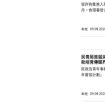
例其中13項涵
容許狗隻進入
月。食環署發
順，整體合規
應新安排，個
已獲妥善糾正
本地
09.08.202
行靈活巡查，
不作預先警告。 食環署發言人表示，措
段的1000個
間增加至現時
民青局首屆
內，食環署專責
助培育傳媒
民政及青年事
年實習計劃」
視七彩盒子節
習，參與節目
播運作等工作
本地
09.08.202
表示，計劃讓
地的媒體環境