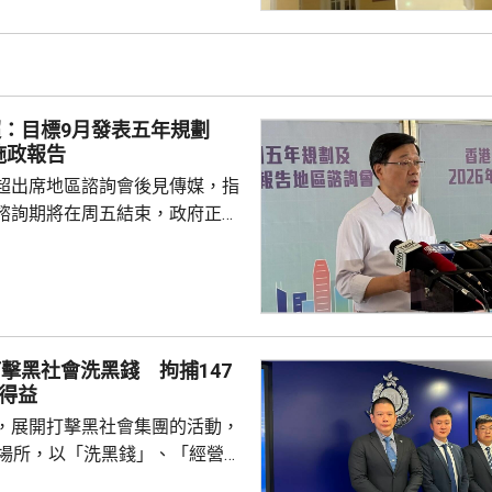
來一兩日本港持續極端酷熱，部
37度或以上，本周中期高溫天氣
超：目標9月發表五年規劃
施政報告
超出席地區諮詢會後見傳媒，指
諮詢期將在周五結束，政府正馬
分析意見，目標在9月發表五年
又指，將先發布五年規劃，希望
時間距離五年規劃越短越好，盡
規劃方向。 李家超指，五
報告公眾諮詢期間，已舉行90多
擊黑社會洗黑錢 拘捕147
集到的意見當中，有1.3萬份與
得益
，8500份與施政報告有關。他
，展開打擊黑社會集團的活動，
不少意見反映市民...
法場所，以「洗黑錢」、「經營非
經營毒窟」等罪名拘捕147人，