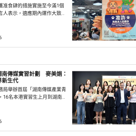
蓋住宅及商業樓宇等...
獲准食肆的措施實施至今滿1個
言人表示，適應期內運作大致暢
情況理想。市民和食肆已逐漸適
別違規行為在方巡查和宣傳教育
。明日起，署方將按風險評估進
6
如發現有人違規，會即時執法而
施首階
名額中，獲准食肆已由最初約940
超過980間。在剛結束的適應期
湖南傳媒實習計劃 麥美娟：
人員共巡查獲准...
界新生代
務局舉辦首屆「湖南傳媒產業青
，16名本港實習生上月到湖南衛
目生產基地，開展三星期的實
策劃、編劇、代位綵排及現場直
。民政及青年事務局局長麥美娟
6
本港青年加深了解國家發展及內
、行業運作和發展趨勢，助力國