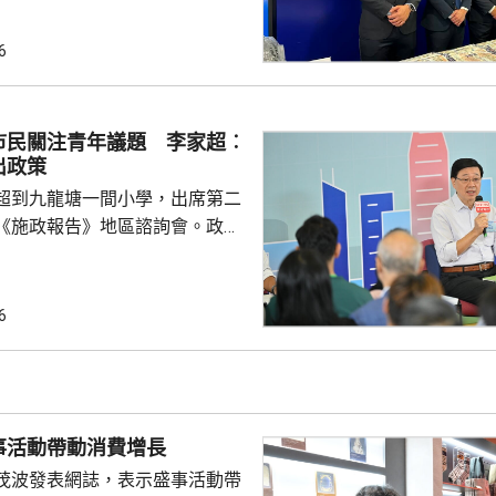
及骨幹成員等，年齡介乎19至72
三合會背景。涉案犯罪集團在去
6
利用傀儡戶口清洗超過6億元犯
形容集團分工精細，成員在九龍
市民關注青年議題 李家超︰
經營賭檔及毒窟，亦涉及販毒，
出政策
，集團會...
超到九龍塘一間小學，出席第二
《施政報告》地區諮詢會。政務
、財政司司長陳茂波，以及多名
示，香港首次制
因此諮詢會有特別意義，希望就
6
政報告如何令香港整體施政、發
見。 有市民提出青年問
憑試狀元大多選讀醫科，反映青
及科學專業就業有局限。亦有市
事活動帶動消費增長
區融合下，即使尖子...
茂波發表網誌，表示盛事活動帶