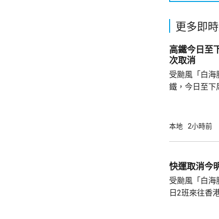
更多即時
高鐵今日至
次取消
受颱風「白海
鐵，今日至下
涉及往返香港
站。 港鐵建議乘客留意12306官方網站或香港
西九龍站發放
本地
2小時前
快運取消今
受颱風「白海
日2班來往香
明日由香港飛
上出發。 快運表示，受影響旅客可接受新航班