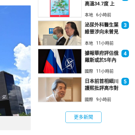
高溫34.7度 上
水38.5度
本地
6小時前
泌尿外科醫生葉
3
維晉涉向未曾見
面病人開藥 醫
本地
11小時前
委會繼續聆訊
據報華府評估俄
4
羅斯或於5年內
發動攻擊 測試
國際
11小時前
北約集體防禦
日本前首相細川
5
護熙批評高市對
華等政策
國際
9小時前
更多新聞