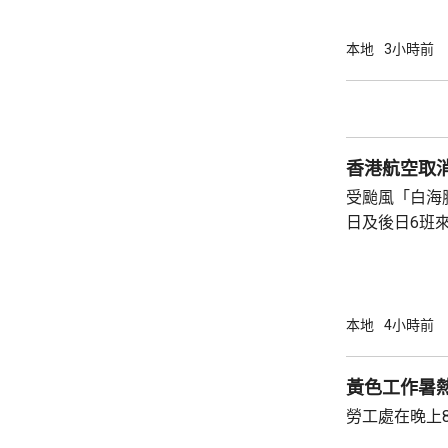
安排、免費改
定目的地，亦
本地
3小時前
香港航空取
受颱風「白海
日及後日6班
外有4班原訂
至明日出發。 香港航空表示，已豁免受影響航
班重新訂位、
只適用於已獲
本地
4小時前
站提交申請。
客，需聯繫旅
黃色工作暑
客前往機場前
勞工處在晚上