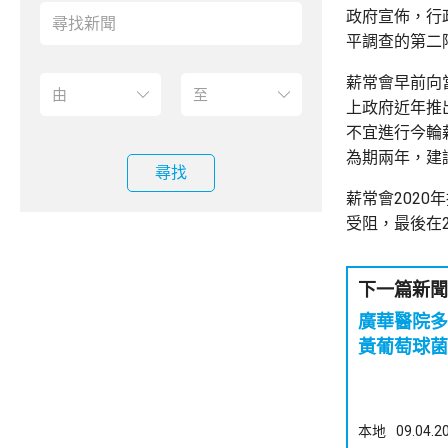
政府宣佈，行
平調查的第二
薪常會早前向
上政府近年推
不宜進行今輪
為期兩年，建
尋找
薪常會202
受阻，最後在2
下一篇新聞
廣華醫院多
黃葡萄球菌
本地
09.04.2