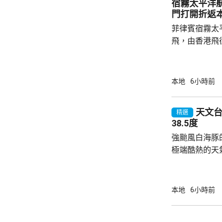
宿霧太平洋
入行兇者在15
門打開折返
菲律賓宿霧太
飛，由香港飛
艙門打開，需
備。消防一度
40分安全著陸，
本地
6小時前
網頁顯示，涉事
重新啟航。
天文台錄
精選
38.5度
強颱風白海豚
極端酷熱的天
至35度或以上
高氣溫34.7
更錄得38.5
本地
6小時前
朗公園超過37度。 在黃大仙，
陽光下在戶外