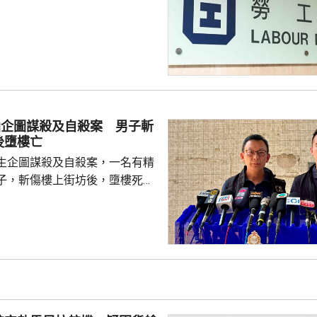
仙企圖謀殺及自殺案 男子斬
後墮樓亡
生企圖謀殺及自殺案，一名有精
子，斬傷樓上街坊後，墮樓死
 案發在早上7時許，
6歲男子在昭善樓進入升降機後，
，在袋內取出類似菜刀，集中向
半身施襲，之後逃走。傷者認得
住戶；約7分鐘後，一名46歲男
對開地面，懷疑由高處墮下，當
相信他就是行兇者。警方破門進