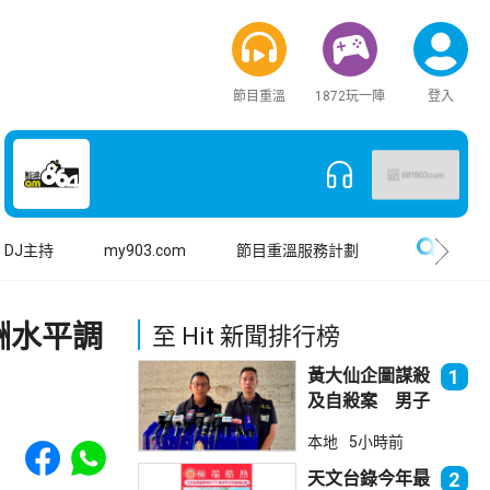
節目重溫
1872玩一陣
登入
搜尋
DJ主持
my903.com
節目重溫服務計劃
酬水平調
至 Hit 新聞排行榜
黃大仙企圖謀殺
1
及自殺案 男子
斬傷樓上街坊後
Share to Facebook
Share to WhatsApp
本地
5小時前
墮樓亡
天文台錄今年最
2