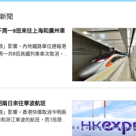
新聞
下周一8班來往上海和廣州車
豚」影響，內地鐵路單位通報港
周一共8班高鐵列車車次取消，
西九龍站至上海虹橋站和廣州南
的最新資訊。
明兩日來往寧波航班
豚」影響，香港快運取消今明兩
港和浙江寧波的航班，而1班原定
往寧波的航班，會延期至後日早