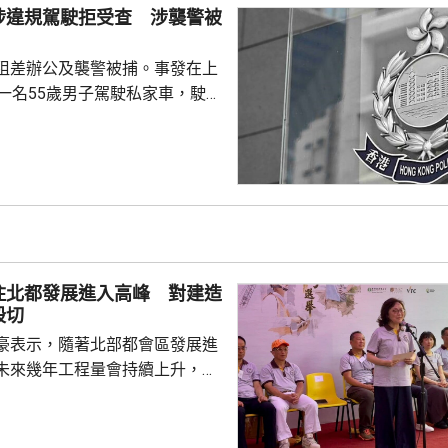
大汗淋漓、衣服濕透，甚至有輕
涉違規駕駛拒受查 涉襲警被
不過因為預約了球場所以繼續踢
，在街上...
阻差辦公及襲警被捕。事發在上
，一名55歲男子駕駛私家車，駛至
28號凌霄閣對開時，沒有遵從交
上前攔截調查，男司機拒絕合
擊警員，導致他的鼻受傷，其他
警員清醒送往瑪麗
捕人報稱不適，清醒送院檢查。
住北都發展進入高峰 對建造
殷切
豪表示，隨著北部都會區發展進
未來幾年工程量會持續上升，建
求殷切，為支持年輕人在建造業
府會繼續加大資源投放，聯同建
培訓，期望青年要傳承紮實的工