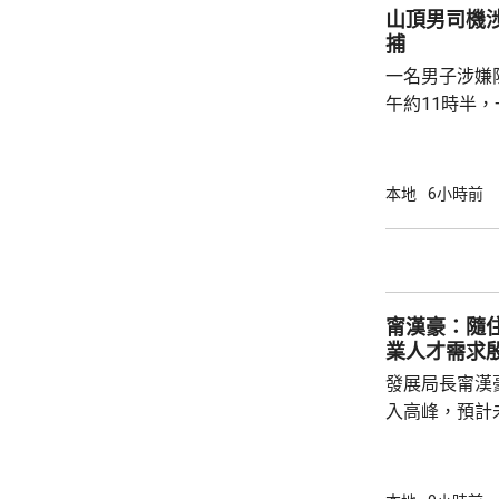
一兩分鐘已經
山頂男司機
微中暑感覺，
捕
球。亦有市民指
一名男子涉嫌
午約11時半
山頂山頂道1
通標誌，警員
作，並以手襲
本地
6小時前
警員即場拘捕男司機。 受傷
醫院治理；被
甯漢豪：隨
業人才需求
發展局長甯漢
入高峰，預計
造業對人才需
長遠發展，政
造業議會做好