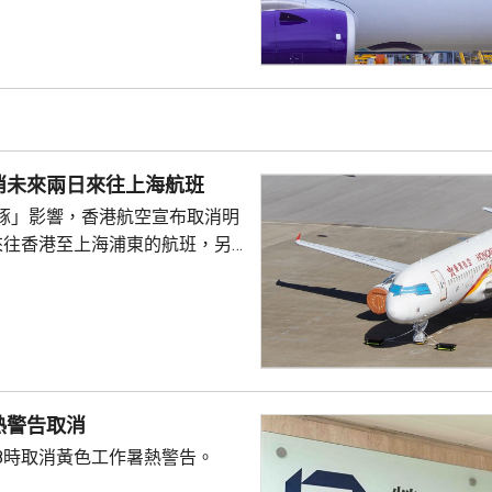
期或免費更改至同一區域內的指
可申請退款。
消未來兩日來往上海航班
豚」影響，香港航空宣布取消明
來往香港至上海浦東的航班，另
今日來往香港至沖繩的航班，改
更改航點或退票的手續費，不過
確認機位的機票，乘客可透過網
而經由旅行社訂票或旅行團乘
行社查詢票務事宜。公司提醒旅
熱警告取消
，先查看航班狀態。
8時取消黃色工作暑熱警告。