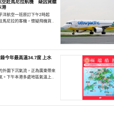
航空赴馬尼拉航機 疑因貨艙
樓的單位，發現窗戶打...
本港
平洋航空一班原訂下午2時起
往馬尼拉的客機，懷疑飛機貨艙
要臨時折返本港，並要求局部戒
在場戒備，飛機最終在下午3時
機場運作不受影響。 機管局
5J143編號航班，在下午5時
今年最高溫34.7度 上水
的外圍下沉氣流，正為廣東帶來
氣。下午本港多處地區氣溫上升
。 截至下午4時，天文台錄得最
度，是今年以來的最高紀錄。上水
度，黃大仙、打鼓 嶺、跑馬地及元
有市民在猛烈
球場踢足球，他們指，在場上跑