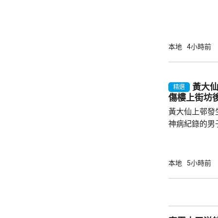
本地
4小時前
黃大
精選
傷樓上街坊
黃大仙上邨發
神病紀錄的男
亡；傷者目前情況危殆。
警方指一名2
行兇男子進入
本地
5小時前
傷者頭部和上
行兇者是樓下
子倒臥昭善樓
場證實死亡，